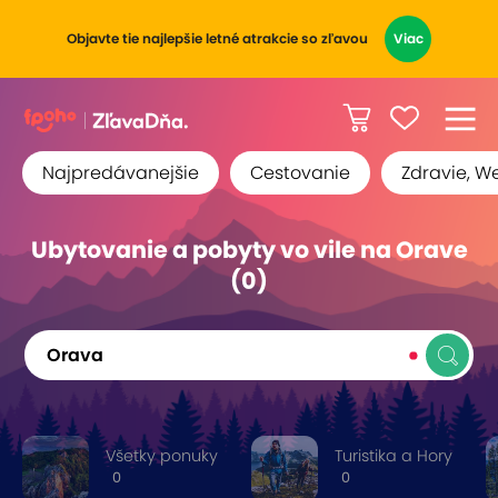
Objavte tie najlepšie letné atrakcie so zľavou
Viac
Najpredávanejšie
Cestovanie
Zdravie, W
Ubytovanie a pobyty vo vile na Orave
(0)
Orava
Všetky ponuky
Turistika a Hory
0
0