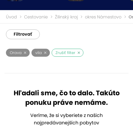
Úvod
Cestovanie
Žilinský kraj
okres Námestovo
O
Filtrovať
Orava
vila
Zrušiť filter
Hľadali sme, čo to dalo. Takúto
ponuku práve nemáme.
Veríme, že si vyberiete z našich
najpredávanejších pobytov