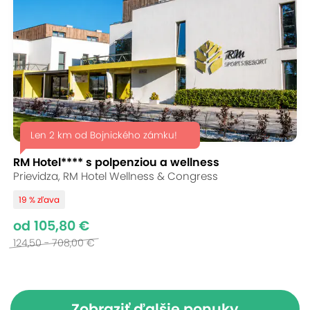
Len 2 km od Bojnického zámku!
RM Hotel**** s polpenziou a wellness
Prievidza, RM Hotel Wellness & Congress
19 % zľava
od 105,80 €
124,50 - 708,00 €
Zobraziť ďalšie ponuky