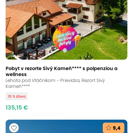
Pobyt v rezorte Sivý Kameň**** s polpenziou a
wellness
Lehota pod Vtáčnikom - Prievidza, Rezort Sivý
Kameň****
15 % zľava
135,15 €
9,4