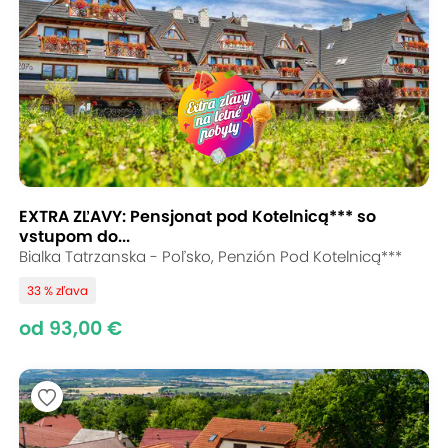
EXTRA ZĽAVY: Pensjonat pod Kotelnicą*** so
vstupom do...
Bialka Tatrzanska - Poľsko, Penzión Pod Kotelnicą***
33 % zľava
od 93,00 €