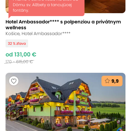
Dómu sv. Alžbety a tancujúcej
fontány.
Hotel Ambassador**** s polpenziou a privátnym
wellness
Košice, Hotel Ambassador****
32 % zľava
od 131,00 €
170 - 615,00 €
9,9