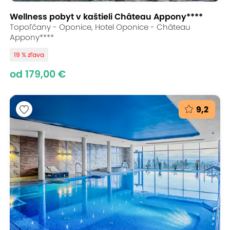
Wellness pobyt v kaštieli Château Appony****
Topoľčany - Oponice, Hotel Oponice - Château
Appony****
19 % zľava
od 179,00 €
9,2