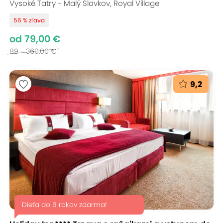
Vysoké Tatry - Malý Slavkov, Royal Village
56 % zľava
od 79,00 €
89 - 360,00 €
9,2
Dieťa do 6 rokov zdarma!