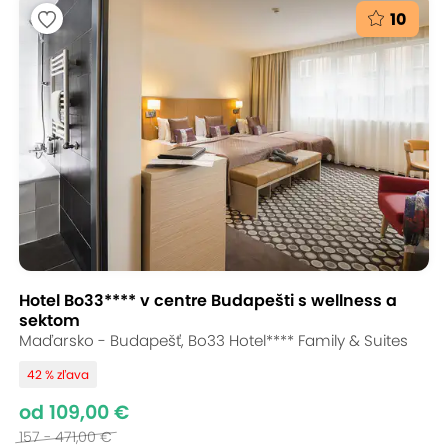
10
Hotel Bo33**** v centre Budapešti s wellness a
sektom
Maďarsko - Budapešť, Bo33 Hotel**** Family & Suites
42 % zľava
od 109,00 €
157 - 471,00 €