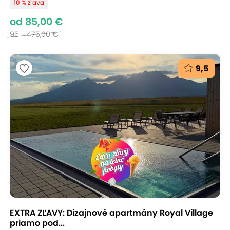
10 % zľava
od 85,00 €
95 - 475,00 €
9,5
EXTRA ZĽAVY: Dizajnové apartmány Royal Village
priamo pod...