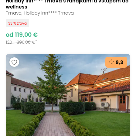
Holiday Inn**** Trnava s raňajkami a vstupom do
wellness
Trnava, Holiday Inn**** Trnava
33 % zľava
od 119,00 €
130 - 390,00 €
9,3