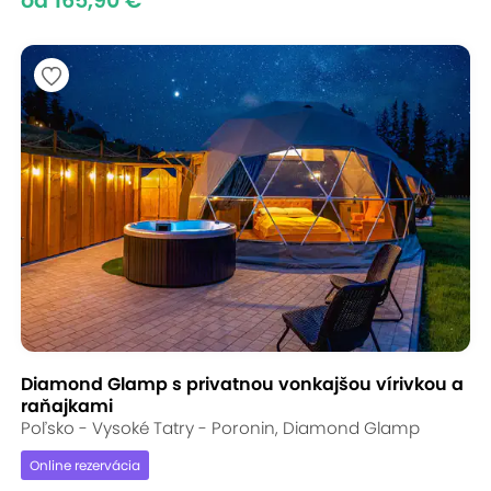
od 165,90 €
Diamond Glamp s privatnou vonkajšou vírivkou a
raňajkami
Poľsko - Vysoké Tatry - Poronin, Diamond Glamp
Online rezervácia