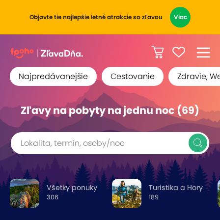
Objavte tie najlepšie letné atrakcie so zľavou
Viac
Najpredávanejšie
Cestovanie
Zdravie, W
Zľavy na pobyty na jednu noc (69)
Lokalita, termín, osoby/noc
Všetky ponuky
Turistika a Hory
306
189