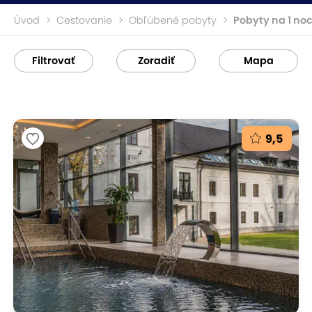
Úvod
Cestovanie
Obľúbené pobyty
Pobyty na 1 no
Filtrovať
Zoradiť
Mapa
9,5