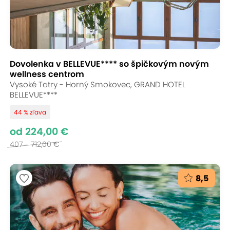
Dovolenka v BELLEVUE**** so špičkovým novým
wellness centrom
Vysoké Tatry - Horný Smokovec, GRAND HOTEL
BELLEVUE****
44 % zľava
od 224,00 €
407 - 712,00 €
8,5