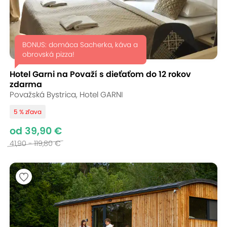
BONUS: domáca Sacherka, káva a
obrovská pizza!
Hotel Garni na Považí s dieťaťom do 12 rokov
zdarma
Považská Bystrica, Hotel GARNI
5 % zľava
od 39,90 €
41,90 - 119,80 €