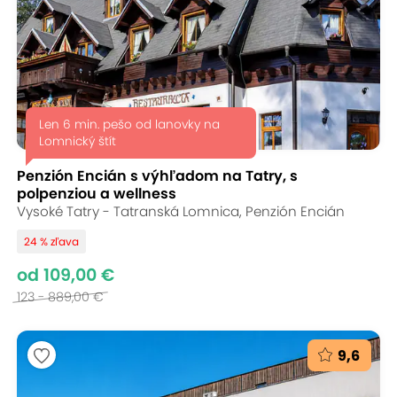
Len 6 min. pešo od lanovky na
Lomnický štít
Penzión Encián s výhľadom na Tatry, s
polpenziou a wellness
Vysoké Tatry - Tatranská Lomnica, Penzión Encián
24 % zľava
od 109,00 €
123 - 889,00 €
9,6