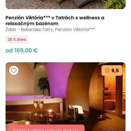
Penzión Viktória*** v Tatrách s wellness a
relaxačným bazénom
Ždiar - Belianske Tatry, Penzión Viktória***
20 % zľava
od 169,00 €
9,5
Priamo v centre Košíc na skok od