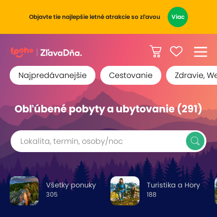
Objavte tie najlepšie letné atrakcie so zľavou
Viac
Najpredávanejšie
Cestovanie
Zdravie, W
Obľúbené pobyty a ubytovanie (291)
Lokalita, termín, osoby/noc
Všetky ponuky
Turistika a Hory
305
188