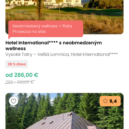
Neobmedzený wellness + fľaša
Prosecca na izbe.
Hotel International**** s neobmedzeným
wellness
Vysoké Tatry – Veľká Lomnica, Hotel International****
28 % zľava
od 286,00 €
296 - 591,00 €
9,4