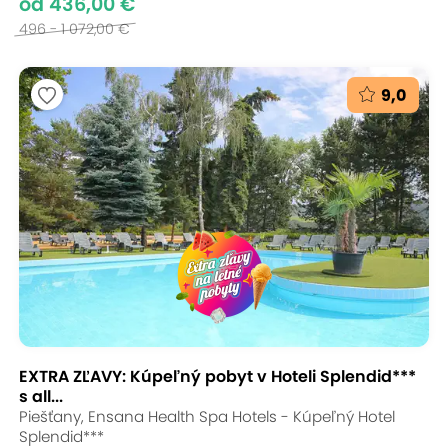
od 436,00 €
496 - 1 072,00 €
9,0
EXTRA ZĽAVY: Kúpeľný pobyt v Hoteli Splendid***
s all...
Piešťany, Ensana Health Spa Hotels - Kúpeľný Hotel
Splendid***