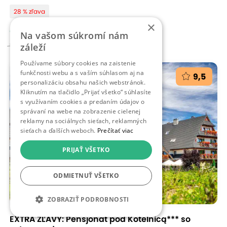
28 % zľava
×
od 313,00 €
Na vašom súkromí nám
433 - 872,00 €
záleží
Používame súbory cookies na zaistenie
funkčnosti webu a s vaším súhlasom aj na
9,5
personalizáciu obsahu našich webstránok.
Kliknutím na tlačidlo „Prijať všetko“ súhlasíte
s využívaním cookies a predaním údajov o
správaní na webe na zobrazenie cielenej
reklamy na sociálnych sieťach, reklamných
sieťach a ďalších weboch.
Prečítať viac
PRIJAŤ VŠETKO
ODMIETNUŤ VŠETKO
ZOBRAZIŤ PODROBNOSTI
EXTRA ZĽAVY: Pensjonat pod Kotelnicą*** so