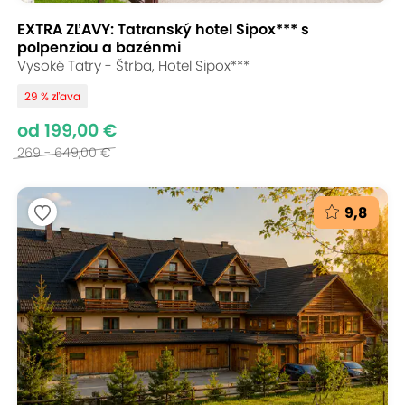
EXTRA ZĽAVY: Tatranský hotel Sipox*** s
polpenziou a bazénmi
Vysoké Tatry - Štrba, Hotel Sipox***
29 % zľava
od 199,00 €
269 - 649,00 €
9,8