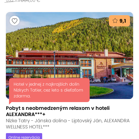
532 - 1 064,00 €
9,1
Hotel v jednej z najkrajších dolín
Nízkych Tatier, cez leto s dieťaťom
zdarma.
Pobyt s neobmedzeným relaxom v hoteli
ALEXANDRA***+
Nízke Tatry - Jánska dolina - Liptovský Ján, ALEXANDRA
WELLNESS HOTEL***
Online rezervácia