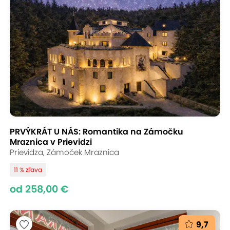
PRVÝKRÁT U NÁS: Romantika na Zámočku
Mraznica v Prievidzi
Prievidza, Zámoček Mraznica
11 % zľava
od 258,00 €
9,7