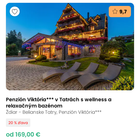
9,7
Penzión Viktória*** v Tatrách s wellness a
relaxačným bazénom
Ždiar - Belianske Tatry, Penzión Viktória***
20 % zľava
od 169,00 €