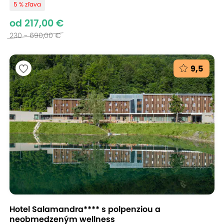
5 % zľava
od 217,00 €
230 - 690,00 €
9,5
Hotel Salamandra**** s polpenziou a
neobmedzeným wellness