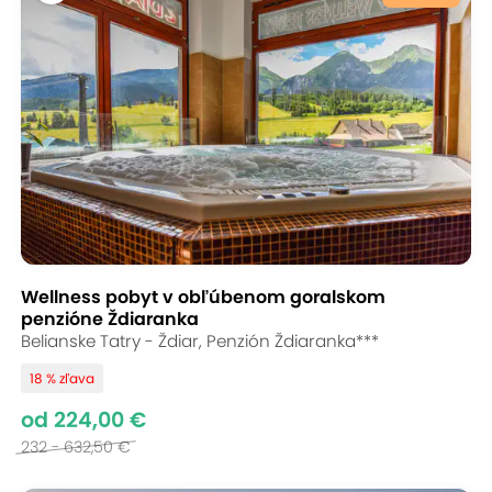
Wellness pobyt v obľúbenom goralskom
penzióne Ždiaranka
Belianske Tatry - Ždiar, Penzión Ždiaranka***
18 % zľava
od 224,00 €
232 - 632,50 €