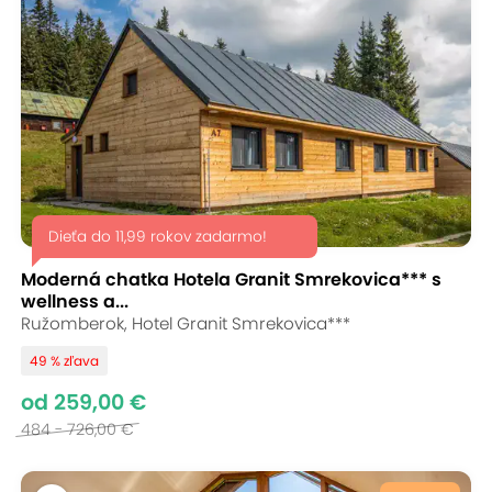
Dieťa do 11,99 rokov zadarmo!
Moderná chatka Hotela Granit Smrekovica*** s
wellness a...
Ružomberok, Hotel Granit Smrekovica***
49 % zľava
od 259,00 €
484 - 726,00 €