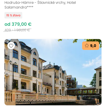
Hodruša-Hámre - Štiavnické vrchy, Hotel
Salamandra****
15 % zľava
od 379,00 €
409 - 1 981,00 €
9,0