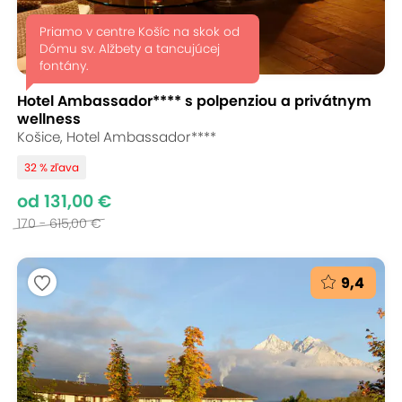
Priamo v centre Košíc na skok od
Dómu sv. Alžbety a tancujúcej
fontány.
Hotel Ambassador**** s polpenziou a privátnym
wellness
Košice, Hotel Ambassador****
32 % zľava
od 131,00 €
170 - 615,00 €
9,4