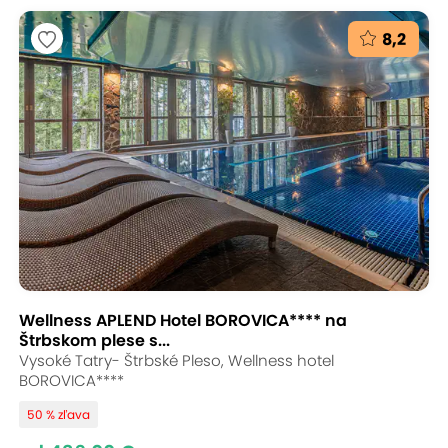
8,2
Wellness APLEND Hotel BOROVICA**** na
Štrbskom plese s...
Vysoké Tatry- Štrbské Pleso, Wellness hotel
BOROVICA****
50 % zľava