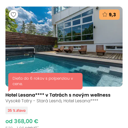
9,3
Dieťa do 6 rokov s polpenziou v
cene.
Hotel Lesana**** v Tatrách s novým wellness
Vysoké Tatry - Stará Lesná, Hotel Lesana****
35 % zľava
od 368,00 €