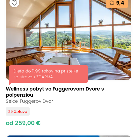
9,4
Dieťa do 11,99 rokov na prístelke
so stravou ZDARMA
Wellness pobyt vo Fuggerovom Dvore s
polpenziou
Selce, Fuggerov Dvor
29 % zľava
od 259,00 €