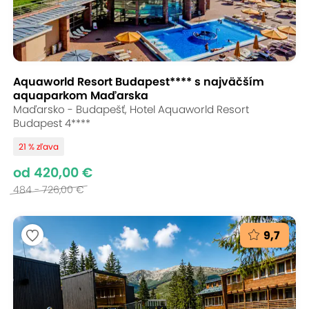
Aquaworld Resort Budapest**** s najväčším
aquaparkom Maďarska
Maďarsko - Budapešť, Hotel Aquaworld Resort
Budapest 4****
21 % zľava
od 420,00 €
484 - 726,00 €
9,7