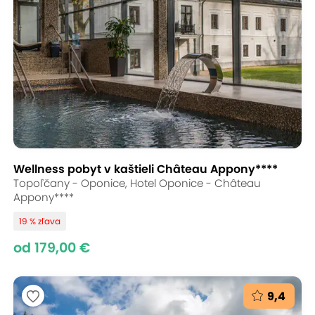
Wellness pobyt v kaštieli Château Appony****
Topoľčany - Oponice, Hotel Oponice - Château
Appony****
19 % zľava
od 179,00 €
9,4