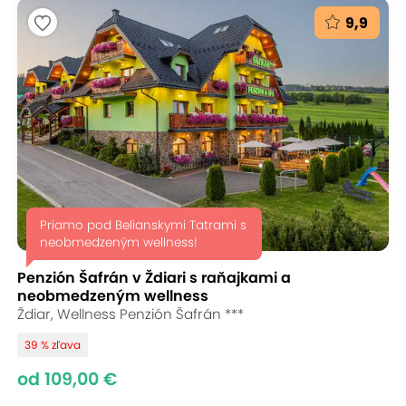
9,9
Priamo pod Belianskymi Tatrami s
neobmedzeným wellness!
Penzión Šafrán v Ždiari s raňajkami a
neobmedzeným wellness
Ždiar, Wellness Penzión Šafrán ***
39 % zľava
od 109,00 €