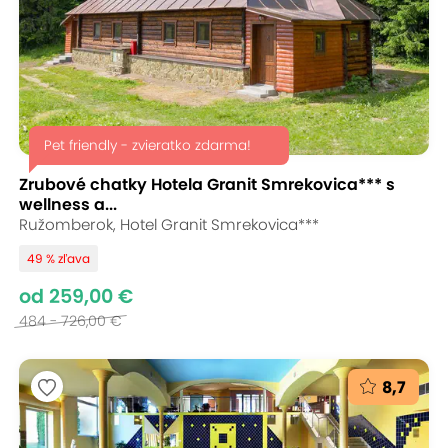
Pet friendly - zvieratko zdarma!
Zrubové chatky Hotela Granit Smrekovica*** s
wellness a...
Ružomberok, Hotel Granit Smrekovica***
49 % zľava
od 259,00 €
484 - 726,00 €
8,7