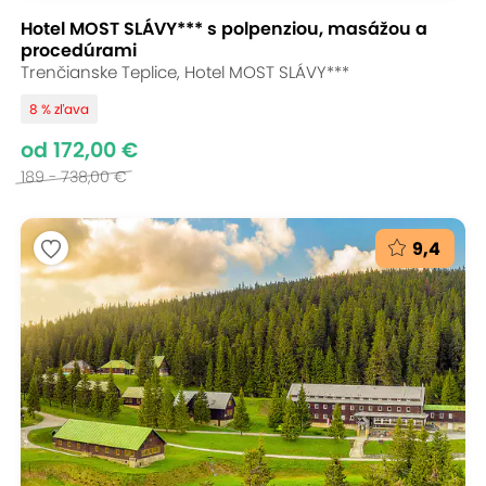
Hotel MOST SLÁVY*** s polpenziou, masážou a
procedúrami
Trenčianske Teplice, Hotel MOST SLÁVY***
8 % zľava
od 172,00 €
189 - 738,00 €
9,4