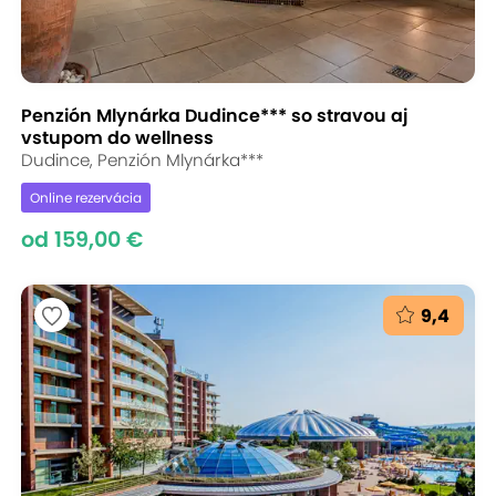
Penzión Mlynárka Dudince*** so stravou aj
vstupom do wellness
Dudince, Penzión Mlynárka***
Online rezervácia
od 159,00 €
9,4