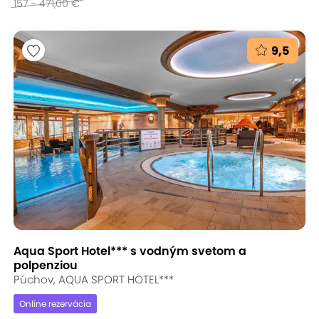
157 - 471,00 €
9,5
Aqua Sport Hotel*** s vodným svetom a
polpenziou
Púchov, AQUA SPORT HOTEL***
Online rezervácia