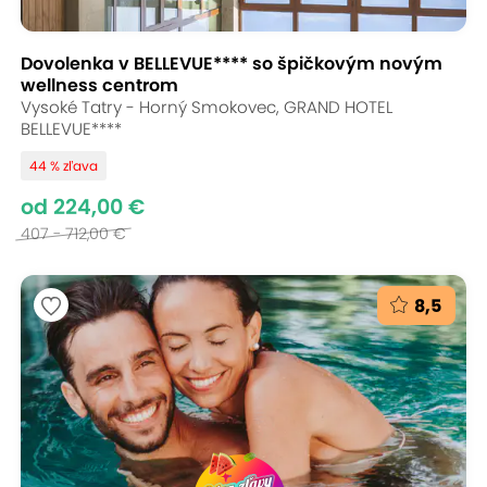
Dovolenka v BELLEVUE**** so špičkovým novým
wellness centrom
Vysoké Tatry - Horný Smokovec, GRAND HOTEL
BELLEVUE****
44 % zľava
od 224,00 €
407 - 712,00 €
8,5