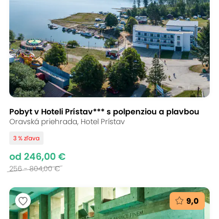
Pobyt v Hoteli Prístav*** s polpenziou a plavbou
Oravská priehrada, Hotel Prístav
3 % zľava
od 246,00 €
256 - 804,00 €
9,0