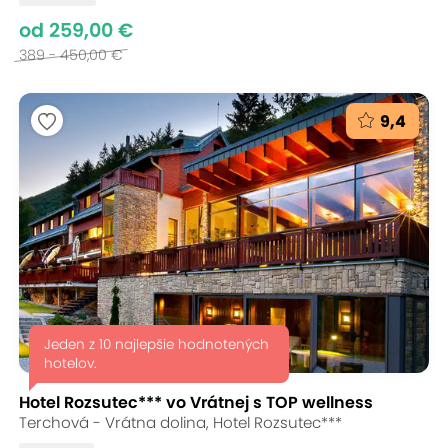
od 259,00 €
389 - 450,00 €
9,4
Jeden z 10 najlepšie hodnotených
hotelov.
Hotel Rozsutec*** vo Vrátnej s TOP wellness
Terchová - Vrátna dolina, Hotel Rozsutec***