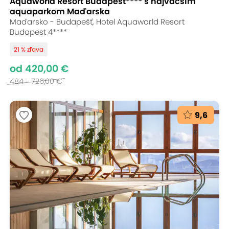
Aquaworld Resort Budapest**** s najväčším
aquaparkom Maďarska
Maďarsko - Budapešť, Hotel Aquaworld Resort
Budapest 4****
21 % zľava
od 420,00 €
484 - 726,00 €
9,6