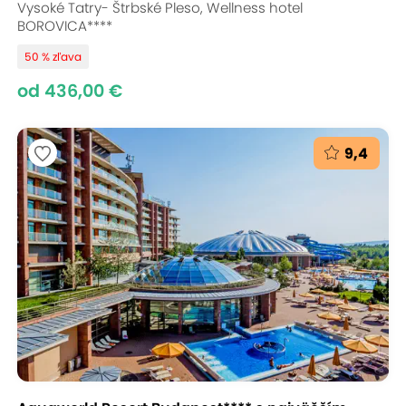
Vysoké Tatry- Štrbské Pleso, Wellness hotel
BOROVICA****
50 % zľava
od 436,00 €
9,4