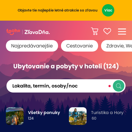
Objavte tie najlepšie letné atrakcie so zľavou
Viac
Najpredávanejšie
Cestovanie
Zdravie, W
Ubytovanie a pobyty v hoteli (124)
Lokalita, termín, osoby/noc
Všetky ponuky
Turistika a Hory
124
60