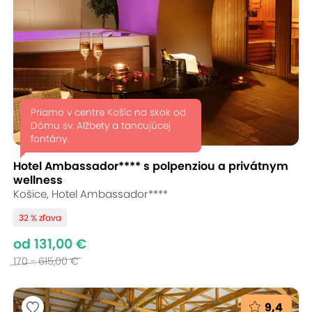
Priamo v centre Košíc na skok od
Dómu sv. Alžbety a tancujúcej
fontány.
Hotel Ambassador**** s polpenziou a privátnym
wellness
Košice, Hotel Ambassador****
32 % zľava
od 131,00 €
170 - 615,00 €
9,4