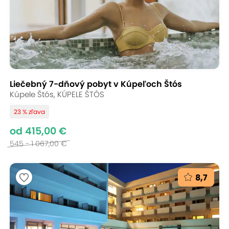
Liečebný 7-dňový pobyt v Kúpeľoch Štós
Kúpele Štós, KÚPELE ŠTÓS
23 % zľava
od 415,00 €
545 - 1 067,00 €
8,7