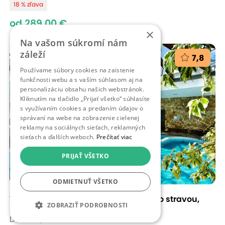
18 % zľava
od 289,00 €
×
Na vašom súkromí nám
záleží
7,8
Používame súbory cookies na zaistenie
funkčnosti webu a s vaším súhlasom aj na
personalizáciu obsahu našich webstránok.
Kliknutím na tlačidlo „Prijať všetko“ súhlasíte
s využívaním cookies a predaním údajov o
správaní na webe na zobrazenie cielenej
reklamy na sociálnych sieťach, reklamných
sieťach a ďalších weboch.
Prečítať viac
PRIJAŤ VŠETKO
ODMIETNUŤ VŠETKO
Výhodné ubytovanie v Dudinciach so stravou,
ZOBRAZIŤ PODROBNOSTI
bazénom aj...
Dudince, Hotel FLÓRA retro*