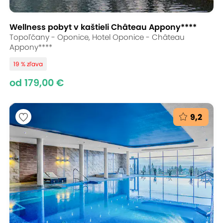
Wellness pobyt v kaštieli Château Appony****
Topoľčany - Oponice, Hotel Oponice - Château
Appony****
19 % zľava
od 179,00 €
9,2