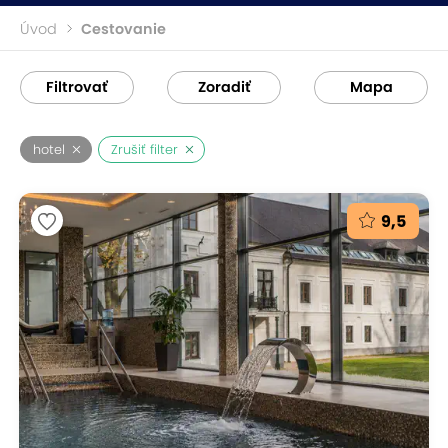
Úvod
Cestovanie
Filtrovať
Zoradiť
Mapa
hotel
Zrušiť filter
9,5