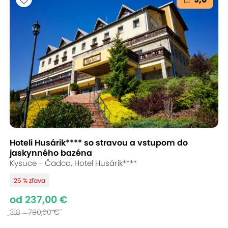
Hoteli Husárik**** so stravou a vstupom do
jaskynného bazéna
Kysuce - Čadca, Hotel Husárik****
25 % zľava
od 237,00 €
318 - 780,00 €