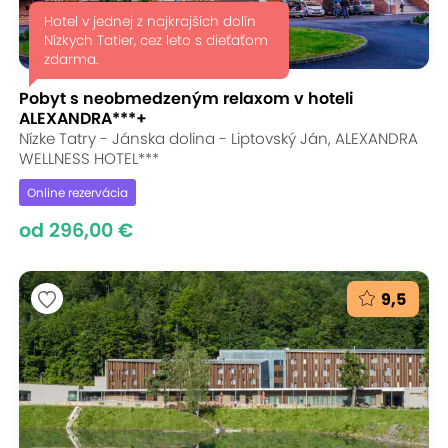
Hotel v jednej z najkrajších dolín
Nízkych Tatier, cez leto s dieťaťom
zdarma.
Pobyt s neobmedzeným relaxom v hoteli
ALEXANDRA***+
Nízke Tatry - Jánska dolina - Liptovský Ján, ALEXANDRA
WELLNESS HOTEL***
Online rezervácia
od 296,00 €
9,5