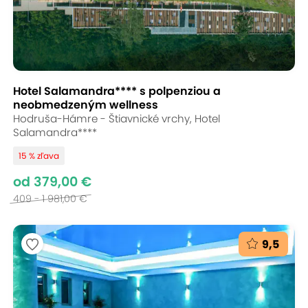
Hotel Salamandra**** s polpenziou a
neobmedzeným wellness
Hodruša-Hámre - Štiavnické vrchy, Hotel
Salamandra****
15 % zľava
od 379,00 €
409 - 1 981,00 €
9,5