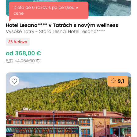
Dieťa do 6 rokov s polpenziou v
cene.
Hotel Lesana**** v Tatrách s novým wellness
Vysoké Tatry - Stará Lesná, Hotel Lesana****
35 % zľava
od 368,00 €
532 - 1 064,00 €
9,1