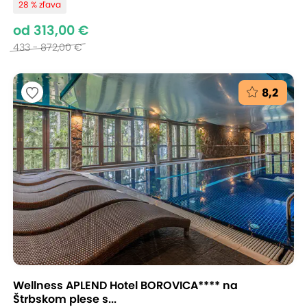
28 % zľava
od 313,00 €
433 - 872,00 €
8,2
Wellness APLEND Hotel BOROVICA**** na
Štrbskom plese s...