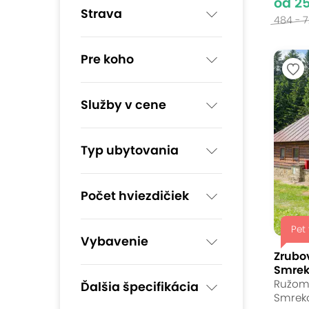
od 2
Strava
484 - 
Pre koho
Služby v cene
Typ ubytovania
Počet hviezdičiek
Pet 
Vybavenie
Zrubov
Smreko
Ružomb
Ďalšia špecifikácia
Smreko