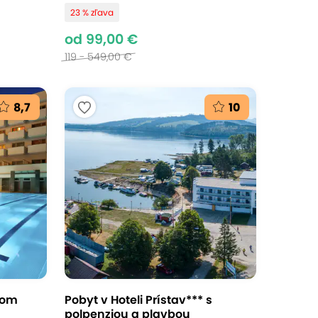
23 % zľava
od 99,00 €
119 - 549,00 €
8,7
10
nom
Pobyt v Hoteli Prístav*** s
polpenziou a plavbou