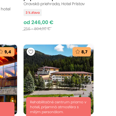
Oravská priehrada, Hotel Prístav
 hotel
3 % zľava
od 246,00 €
256 - 804,00 €
9,4
8,7
Rehabilitačné centrum priamo v
hoteli, príjemná atmosféra s
milým personálom.