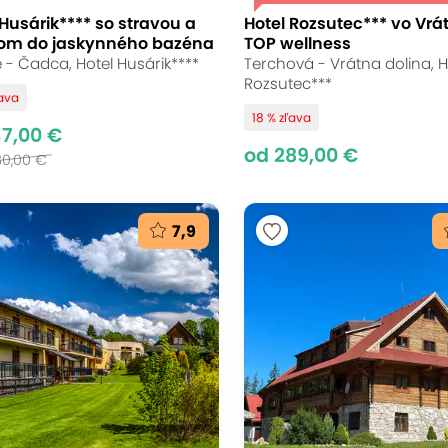
 Husárik**** so stravou a
Hotel Rozsutec*** vo Vrát
om do jaskynného bazéna
TOP wellness
 - Čadca, Hotel Husárik****
Terchová - Vrátna dolina, H
Rozsutec***
ľava
18 % zľava
37,00 €
od 289,00 €
80,00 €
7,9