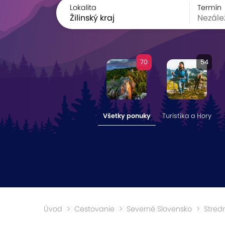
Lokalita
Termín
70
54
Všetky ponuky
Turistika a Hory
Úvod
Cestovanie
Severné Slovensko
Stred