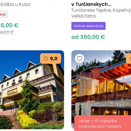
v Turčianskych...
 Koliba u Kuba
Turčianske Teplice, Kúpeľný
ľava
Veľká Fatra
36,00 €
Online rezervácia
28,00 €
od 360,00 €
9,0
Jeden z 10 najlepšie
hodnotených hotelov.