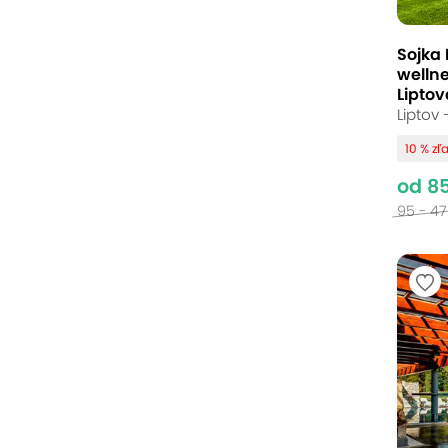
Sojka 
welln
Liptov
Liptov 
10 % zľ
od 8
95 - 4