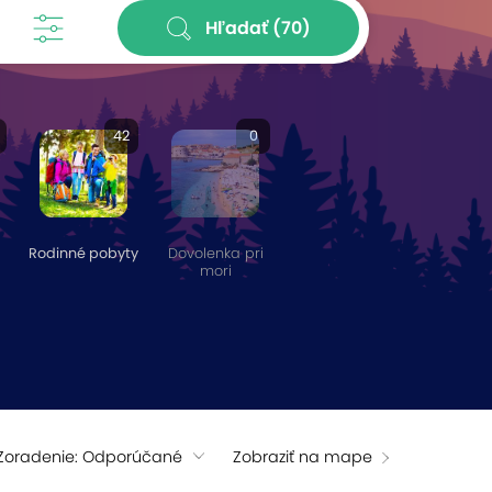
Hľadať
(70)
42
0
Rodinné pobyty
Dovolenka pri
mori
Zoradenie: Odporúčané
Zobraziť na mape