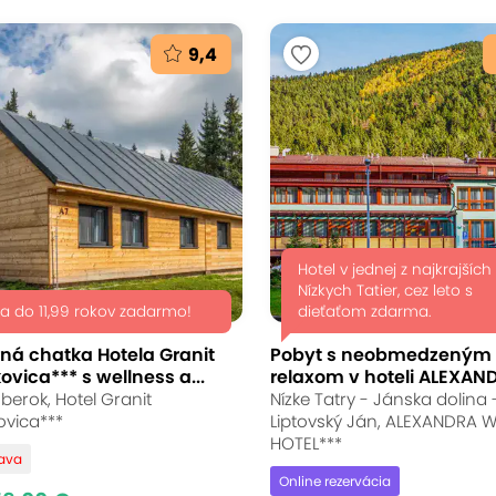
9,4
Hotel v jednej z najkrajších
Nízkych Tatier, cez leto s
ťa do 11,99 rokov zadarmo!
dieťaťom zdarma.
ná chatka Hotela Granit
Pobyt s neobmedzeným
vica*** s wellness a...
relaxom v hoteli ALEXAN
erok, Hotel Granit
Nízke Tatry - Jánska dolina 
vica***
Liptovský Ján, ALEXANDRA 
HOTEL***
ľava
Online rezervácia