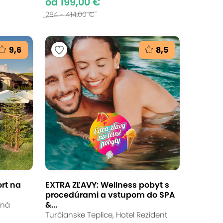
od 199,00 €
284 - 414,00 €
9,6
8,5
rt na
EXTRA ZĽAVY: Wellness pobyt s
procedúrami a vstupom do SPA
&...
sná
Turčianske Teplice, Hotel Rezident