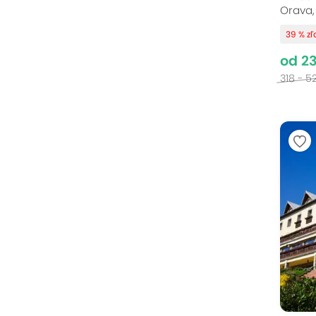
Orava,
39 % z
od 2
318 - 5