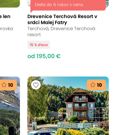
Dieťa do 6 rokov v cene.
 len
Drevenice Terchová Resort v
srdci Malej Fatry
erovka
Terchová, Drevenice Terchová
resort
15 % zľava
od 195,00 €
10
10