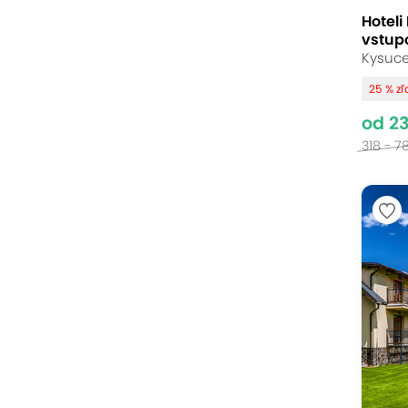
Hoteli
vstup
Kysuce
25 % z
od 2
318 - 7