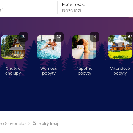
Počet osôb
7
33
4
63
Chaty a
Wellness
Kúpeľné
Víkendové
chalupy
pobyty
pobyty
pobyty
né Slovensko
Žilinský kraj