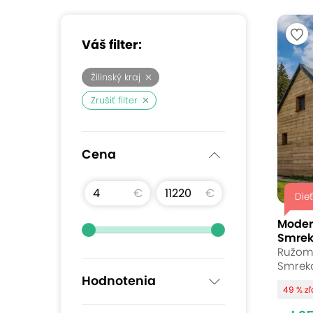
Váš filter:
Žilinský kraj
Zrušiť filter
Cena
€
€
Die
Moder
Smreko
Ružomb
Smreko
Hodnotenia
49 % z