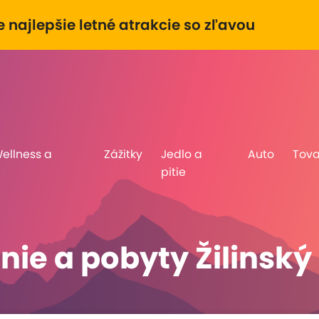
e najlepšie letné atrakcie so zľavou
Wellness a
Zážitky
Jedlo a
Auto
Tova
pitie
ie a pobyty Žilinský 