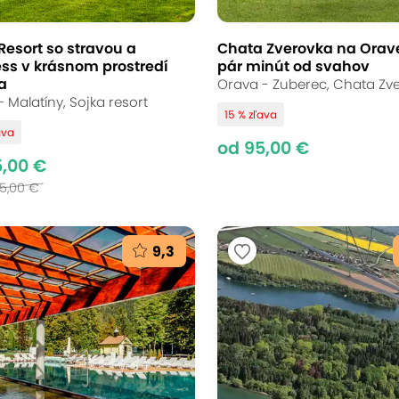
Resort so stravou a
Chata Zverovka na Orave
ess v krásnom prostredí
pár minút od svahov
a
Orava - Zuberec, Chata Zv
– Malatíny, Sojka resort
15 % zľava
ava
od 95,00 €
5,00 €
75,00 €
9,3