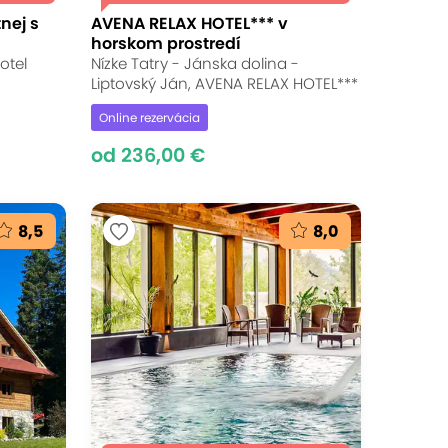
nej s
AVENA RELAX HOTEL*** v
horskom prostredí
otel
Nízke Tatry - Jánska dolina -
Liptovský Ján, AVENA RELAX HOTEL***
Online rezervácia
od 236,00 €
8,5
8,0