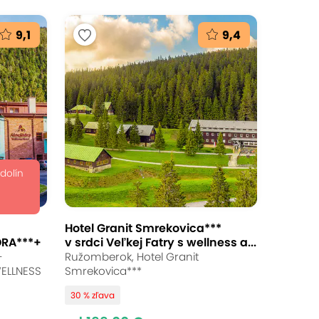
9,1
9,4
 dolín
Hotel Granit Smrekovica***
DRA***+
v srdci Veľkej Fatry s wellness a...
-
Ružomberok, Hotel Granit
WELLNESS
Smrekovica***
30 % zľava