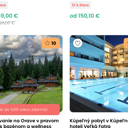
ľava
12 % zľava
59,00 €
od 150,10 €
726,00 €
10
eti do 11,99 rokov zdarma!
vanie na Orave v pravom
Kúpeľný pobyt v Kúpeľ
 s bazénom a wellness
hoteli Veľká Fatra