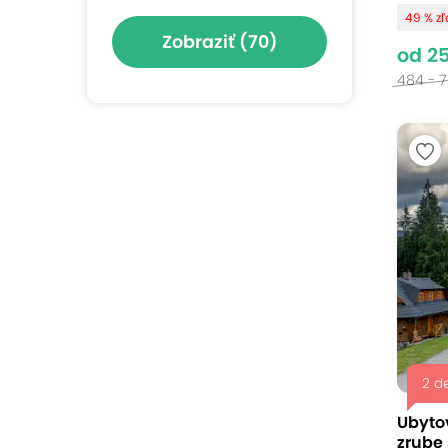
49 % z
Zobraziť
(70)
od 2
484 - 
2 d
Ubyto
zrube