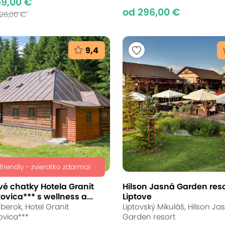
59,00 €
od 296,00 €
726,00 €
9,4
friendly - zvieratko zdarma!
é chatky Hotela Granit
Hilson Jasná Garden reso
vica*** s wellness a...
Liptove
erok, Hotel Granit
Liptovský Mikuláš, Hilson Ja
vica***
Garden resort