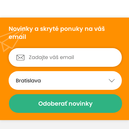
Novinky a skryté ponuky na váš
email
Odoberať novinky