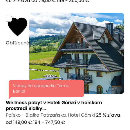
46 % zľava
od 79,50 €
149 - 360,00 €
9,5
Obľúbené
Vstupy do aquaparku Terma
Bania!
Wellness pobyt v Hoteli Górski v horskom
prostredí Bialky...
Poľsko - Białka Tatrzańska, Hotel Górski
25 % zľava
od 149,00 €
194 - 747,50 €