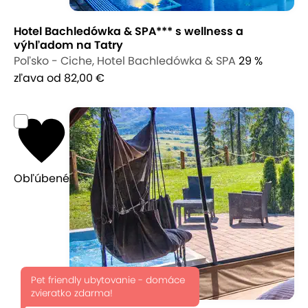
Hotel Bachledówka & SPA*** s wellness a
výhľadom na Tatry
Poľsko - Ciche, Hotel Bachledówka & SPA
29 %
zľava
od 82,00 €
Obľúbené
Pet friendly ubytovanie - domáce
zvieratko zdarma!