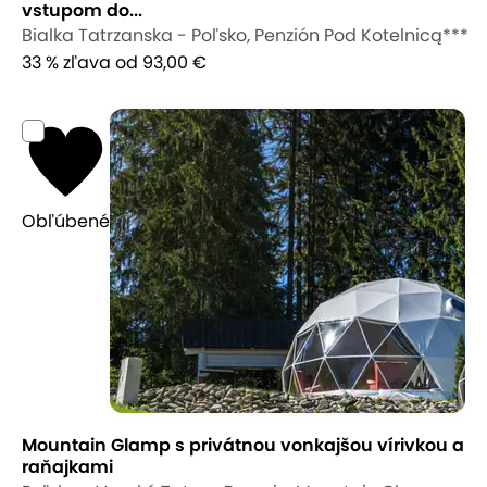
vstupom do...
Bialka Tatrzanska - Poľsko, Penzión Pod Kotelnicą***
33 % zľava
od 93,00 €
Obľúbené
Mountain Glamp s privátnou vonkajšou vírivkou a
raňajkami