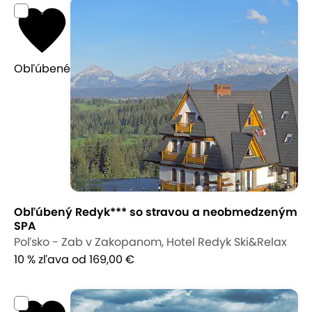
9,1
Obľúbené
Obľúbený Redyk*** so stravou a neobmedzeným
SPA
Poľsko - Zab v Zakopanom, Hotel Redyk Ski&Relax
10 % zľava
od 169,00 €
9,7