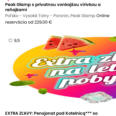
Peak Glamp s privatnou vonkajšou vírivkou a
raňajkami
Poľsko - Vysoké Tatry - Poronin, Peak Glamp
Online
rezervácia
od 229,00 €
9,5
EXTRA ZĽAVY: Pensjonat pod Kotelnicą*** so