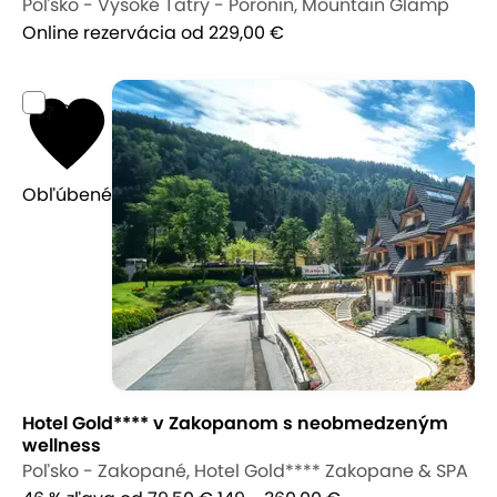
Poľsko - Vysoké Tatry - Poronin, Mountain Glamp
Online rezervácia
od 229,00 €
9,0
Obľúbené
Hotel Gold**** v Zakopanom s neobmedzeným
wellness
Poľsko - Zakopané, Hotel Gold**** Zakopane & SPA