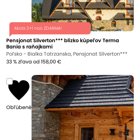
Akcia 2+1 noc ZDARMA!
Pensjonat Silverton*** blízko kúpeľov Terma
Bania s raňajkami
Poľsko - Bialka Tatrzanska, Pensjonat Silverton***
33 % zľava
od 158,00 €
Obľúbené