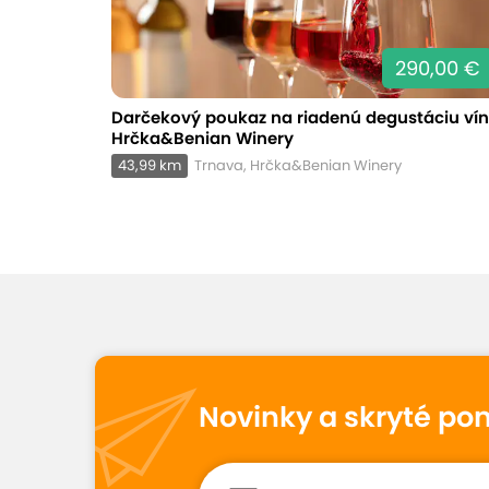
290,00 €
Darčekový poukaz na riadenú degustáciu vín
Hrčka&Benian Winery
43,99 km
Trnava, Hrčka&Benian Winery
Novinky a skryté po