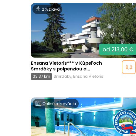
2 % zľava
od 213,00 €
Ensana Vietoris*** v Kúpeľoch
9,2
Smrdáky s polpenziou a...
33,37 km
Smrdáky, Ensana Vietoris
Online rezervácia