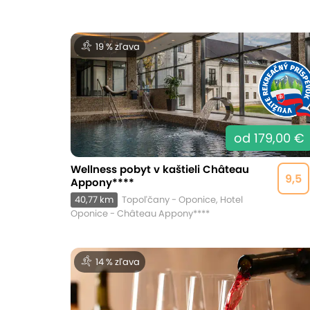
19 % zľava
od 179,00 €
Wellness pobyt v kaštieli Château
9,5
Appony****
40,77 km
Topoľčany - Oponice, Hotel
Oponice - Château Appony****
14 % zľava