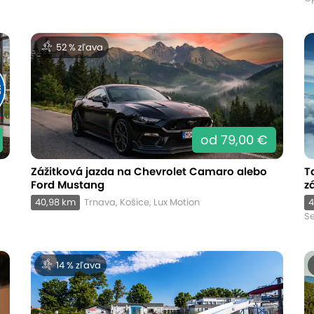
52 % zľava
od 79,00 €
Zážitková jazda na Chevrolet Camaro alebo
T
Ford Mustang
z
40,98 km
Trnava, Košice, Lux Motion
4
Se
14 % zľava