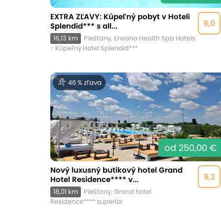
EXTRA ZĽAVY: Kúpeľný pobyt v Hoteli
9,0
Splendid*** s all...
16,13 km
Piešťany, Ensana Health Spa Hotels
- Kúpeľný Hotel Splendid***
46 % zľava
od 250,00 €
Nový luxusný butikový hotel Grand
9,2
Hotel Residence**** v...
18,01 km
Piešťany, Grand hotel
Residence**** superior