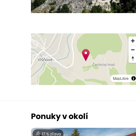
MapLibre
Ponuky v okolí
17 % zľava