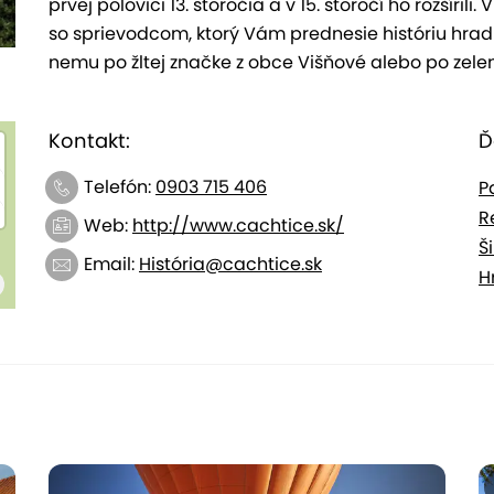
prvej polovici 13. storočia a v 15. storočí ho rozšíril
so sprievodcom, ktorý Vám prednesie históriu hradu
nemu po žltej značke z obce Višňové alebo po zele
Kontakt:
Ď
Telefón:
0903 715 406
P
R
Web:
http://www.cachtice.sk/
Š
Email:
História@cachtice.sk
H