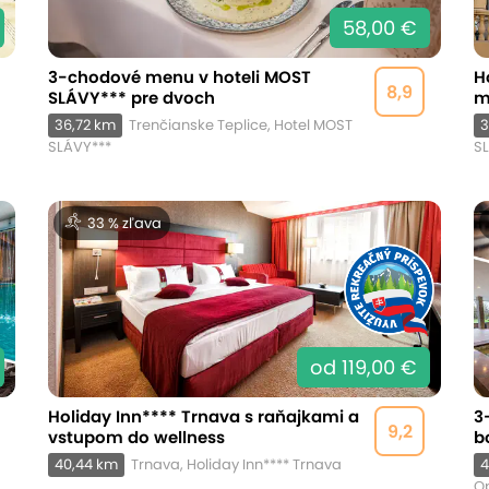
58,00 €
3-chodové menu v hoteli MOST
H
8,9
SLÁVY*** pre dvoch
m
36,72 km
Trenčianske Teplice, Hotel MOST
3
SLÁVY***
S
33 % zľava
od 119,00 €
Holiday Inn**** Trnava s raňajkami a
3
9,2
vstupom do wellness
b
40,44 km
Trnava, Holiday Inn**** Trnava
4
O