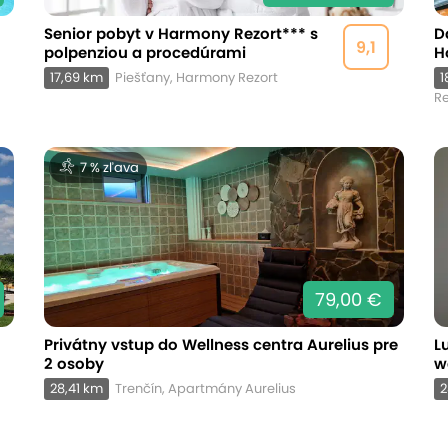
Senior pobyt v Harmony Rezort*** s
D
9,1
polpenziou a procedúrami
H
17,69 km
Piešťany, Harmony Rezort
1
Re
7 % zľava
79,00 €
Privátny vstup do Wellness centra Aurelius pre
L
2 osoby
w
28,41 km
Trenčín, Apartmány Aurelius
2