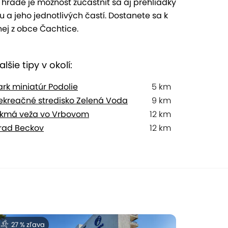
i. V hrade je možnosť zúčastniť sa aj prehliadky
 a jeho jednotlivých častí. Dostanete sa k
nej z obce Čachtice.
alšie tipy v okolí:
ark miniatúr Podolie
5 km
ekreačné stredisko Zelená Voda
9 km
ikmá veža vo Vrbovom
12 km
rad Beckov
12 km
27 % zľava