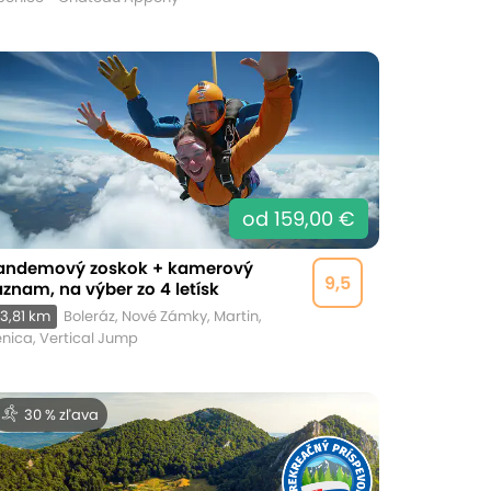
od 159,00 €
andemový zoskok + kamerový
9,5
áznam, na výber zo 4 letísk
3,81 km
Boleráz, Nové Zámky, Martin,
nica, Vertical Jump
30 % zľava