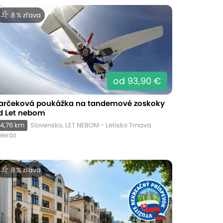
8 % zľava
od 93,90 €
arčeková poukážka na tandemové zoskoky
d Let nebom
4,76 km
Slovensko, LET NEBOM - Letisko Trnava
leráz
8 % zľava