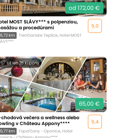
od 172,00 €
otel MOST SLÁVY*** s polpenziou,
9,0
asážou a procedúrami
6,72 km
Trenčianske Teplice, Hotel MOST
LÁVY***
Už len 26 kupóny
65,00 €
-chodová večera a wellness alebo
9,4
owling v Château Appony****
0,77 km
Topoľčany - Oponice, Hotel
ponice - Château Appony****