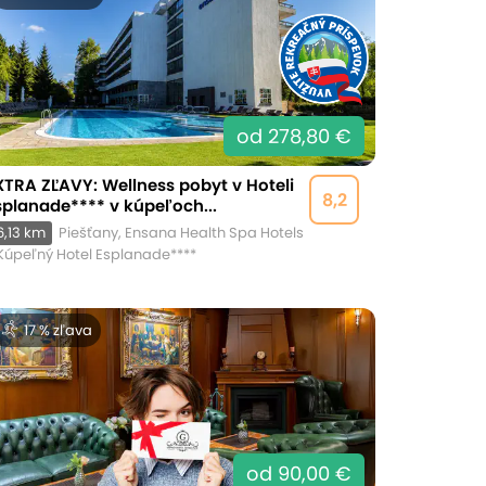
od 278,80 €
XTRA ZĽAVY: Wellness pobyt v Hoteli
8,2
splanade**** v kúpeľoch...
6,13 km
Piešťany, Ensana Health Spa Hotels
Kúpeľný Hotel Esplanade****
17 % zľava
od 90,00 €