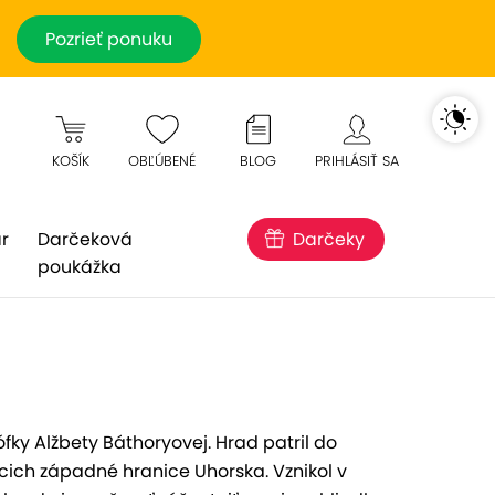
Pozrieť ponuku
KOŠÍK
OBĽÚBENÉ
BLOG
PRIHLÁSIŤ SA
r
Darčeková
Darčeky
poukážka
fky Alžbety Báthoryovej. Hrad patril do
ich západné hranice Uhorska. Vznikol v