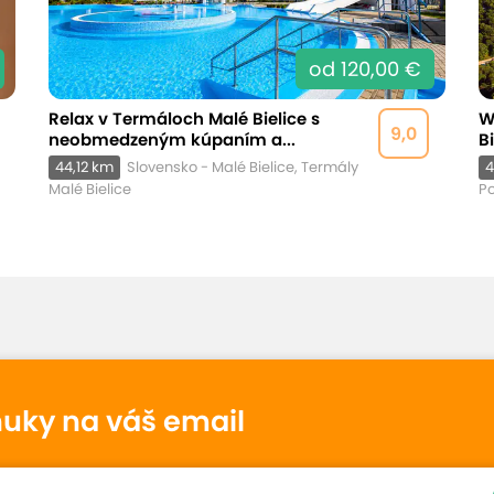
od 120,00 €
Relax v Termáloch Malé Bielice s
W
9,0
neobmedzeným kúpaním a...
B
44,12 km
Slovensko - Malé Bielice, Termály
4
Malé Bielice
Po
nuky na váš email