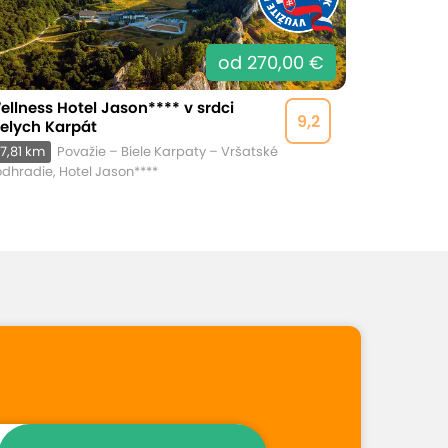
od 270,00 €
ellness Hotel Jason**** v srdci
9,2
ielych Karpát
7,81 km
Považie – Biele Karpaty – Vršatské
dhradie, Hotel Jason****