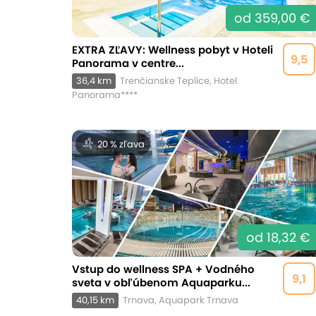
od 359,00 €
EXTRA ZĽAVY: Wellness pobyt v Hoteli
9,5
Panorama v centre...
36,4 km
Trenčianske Teplice, Hotel
Panorama****
20 % zľava
od 18,32 €
Vstup do wellness SPA + Vodného
9,1
sveta v obľúbenom Aquaparku...
40,15 km
Trnava, Aquapark Trnava