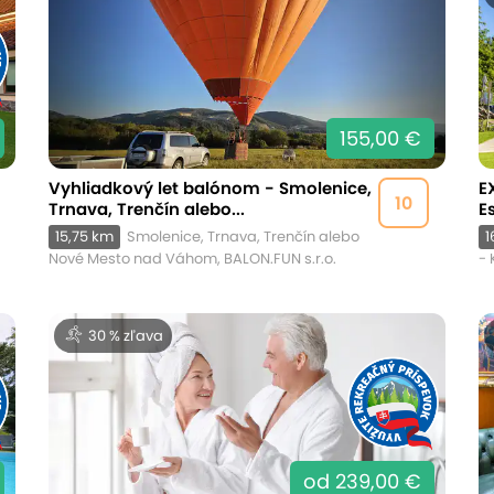
155,00 €
Vyhliadkový let balónom - Smolenice,
E
10
Trnava, Trenčín alebo...
E
15,75 km
Smolenice, Trnava, Trenčín alebo
1
Nové Mesto nad Váhom, BALON.FUN s.r.o.
- 
30 % zľava
od 239,00 €