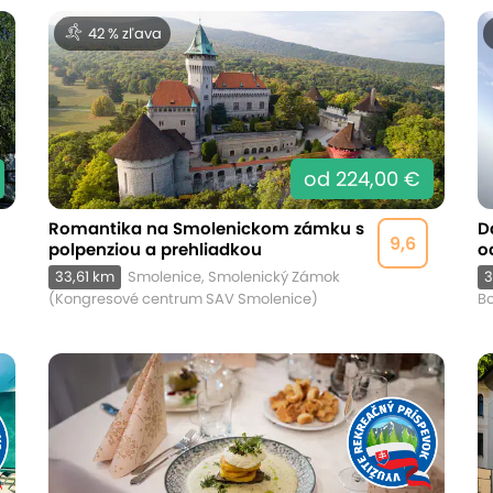
42 % zľava
od 224,00 €
Romantika na Smolenickom zámku s
D
9,6
polpenziou a prehliadkou
o
33,61 km
Smolenice, Smolenický Zámok
3
(Kongresové centrum SAV Smolenice)
Bo