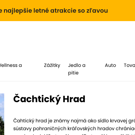
e najlepšie letné atrakcie so zľavou
Wellness a
Zážitky
Jedlo a
Auto
Tova
pitie
Čachtický Hrad
Čahtický hrad je známy najmä ako sídlo krvavej gró
sústavy pohraničných kráľovských hradov chrániac