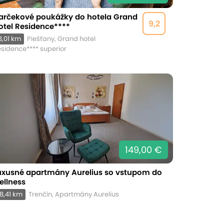
arčekové poukážky do hotela Grand
9,2
otel Residence****
8,01 km
Piešťany, Grand hotel
sidence**** superior
149,00 €
uxusné apartmány Aurelius so vstupom do
ellness
8,41 km
Trenčín, Apartmány Aurelius