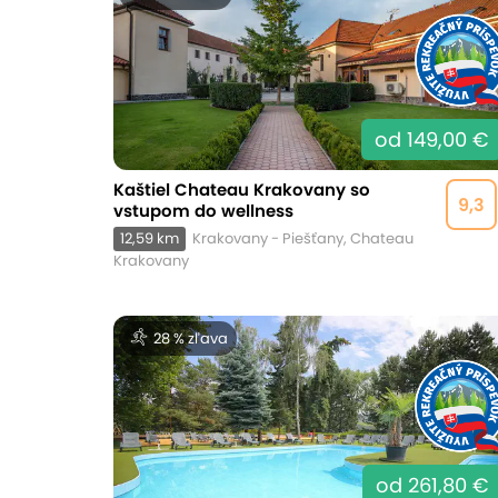
od 149,00 €
Kaštiel Chateau Krakovany so
9,3
vstupom do wellness
12,59 km
Krakovany - Piešťany, Chateau
Krakovany
28 % zľava
od 261,80 €