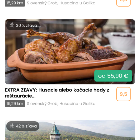
15,29 km
Slovenský Grob, Husacina u Galika
30 % zľava
od 55,90 €
EXTRA ZĽAVY: Husacie alebo kačacie hody z
9,5
reštaurácie...
15,29 km
Slovenský Grob, Husacina u Galika
42 % zľava