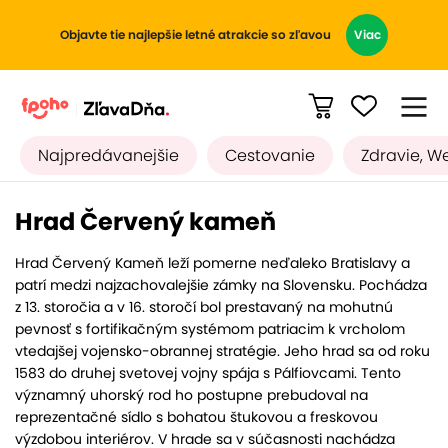
Objavte tie najlepšie letné atrakcie so zľavou
Viac
Najpredávanejšie
Cestovanie
Zdravie, W
Hrad Červený kameň
Hrad Červený Kameň leží pomerne neďaleko Bratislavy a
patrí medzi najzachovalejšie zámky na Slovensku. Pochádza
z 13. storočia a v 16. storočí bol prestavaný na mohutnú
pevnosť s fortifikačným systémom patriacim k vrcholom
vtedajšej vojensko-obrannej stratégie. Jeho hrad sa od roku
1583 do druhej svetovej vojny spája s Pálfiovcami. Tento
významný uhorský rod ho postupne prebudoval na
reprezentačné sídlo s bohatou štukovou a freskovou
výzdobou interiérov. V hrade sa v súčasnosti nachádza