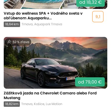
od 18,32 €
Vstup do wellness SPA + Vodného sveta v
9,1
obľúbenom Aquaparku...
18,64 km
Trnava, Aquapark Trnava
52 % zľava
od 79,00 €
Zážitková jazda na Chevrolet Camaro alebo Ford
Mustang
18,82 km
Trnava, Košice, Lux Motion