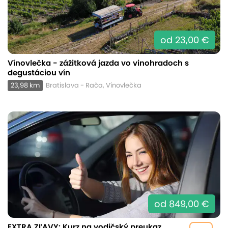
od 23,00 €
Vínovlečka - zážitková jazda vo vinohradoch s
degustáciou vín
23,98 km
Bratislava - Rača, Vínovlečka
od 849,00 €
EXTRA ZĽAVY: Kurz na vodičský preukaz