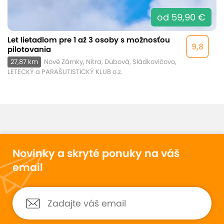
od 59,90 €
Let lietadlom pre 1 až 3 osoby s možnosťou
9,8
pilotovania
27,87 km
Nové Zámky, Nitra, Dubová, Sládkovičovo,
LETECKÝ a PARAŠUTISTICKÝ KLUB o.z.
Novinky a skryté ponuky na váš
email