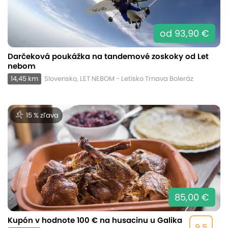
od 93,90 €
Darčeková poukážka na tandemové zoskoky od Let
nebom
14,45 km
Slovensko, LET NEBOM - Letisko Trnava Boleráz
15 % zľava
85,00 €
Kupón v hodnote 100 € na husacinu u Galika
9,5