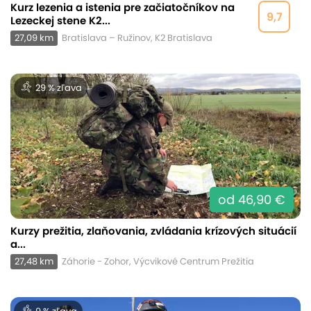
Kurz lezenia a istenia pre začiatočníkov na
9,7
Lezeckej stene K2...
27,09 km
Bratislava – Ružinov, K2 Bratislava
29 % zľava
od 46,90 €
Kurzy prežitia, zlaňovania, zvládania krízových situácií
a...
27,48 km
Záhorie - Zohor, Výcvikové Centrum Prežitia