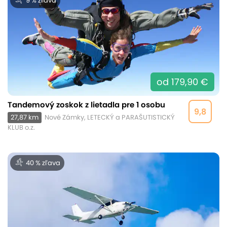
9 % zľava
od 179,90 €
Tandemový zoskok z lietadla pre 1 osobu
9,8
27,87 km
Nové Zámky, LETECKÝ a PARAŠUTISTICKÝ
KLUB o.z.
40 % zľava