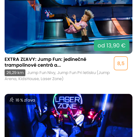
od 13,90 €
EXTRA ZĽAVY: Jump Fun: jedinečné
8,5
trampolínové centrá a...
26,29 km
Jump Fun Nivy, Jump Fun Pri letisku (Jump
Arena, KidsHouse, Laser Zone)
16 % zľava