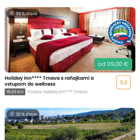
33 % zľava
od 119,00 €
Holiday Inn**** Trnava s raňajkami a
9,2
vstupom do wellness
18,83 km
Trnava, Holiday Inn**** Trnava
20 % zľava