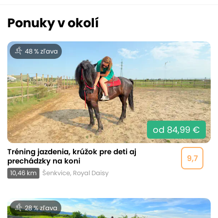
Ponuky v okolí
48 % zľava
od 84,99 €
Tréning jazdenia, krúžok pre deti aj
9,7
prechádzky na koni
10,46 km
Šenkvice, Royal Daisy
28 % zľava