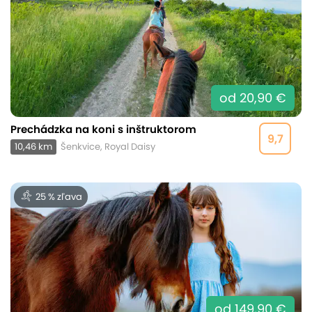
od 20,90 €
Prechádzka na koni s inštruktorom
9,7
10,46 km
Šenkvice, Royal Daisy
25 % zľava
od 149,90 €