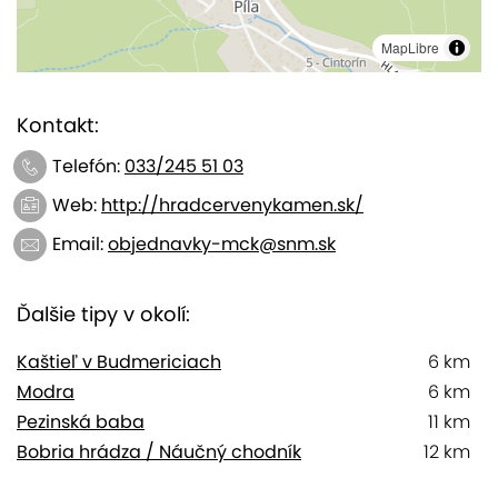
MapLibre
Kontakt:
Telefón:
033/245 51 03
Web:
http://hradcervenykamen.sk/
Email:
objednavky-mck@snm.sk
Ďalšie tipy v okolí:
Kaštieľ v Budmericiach
6 km
Modra
6 km
Pezinská baba
11 km
Bobria hrádza / Náučný chodník
12 km