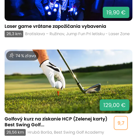
19,90 €
Laser game vrátane zapožičania vybavenia
26,3 km
Bratislava – Ružinov, Jump Fun Pri letisku - Laser Zone
74 % zľava
129,00 €
Golfový kurz na získanie HCP (Zelenej karty)
9,7
Best Swing Golf...
26,56 km
Hrubá Borša, Best Swing Golf Academy