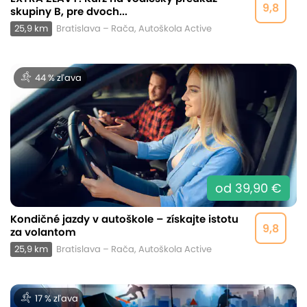
9,8
skupiny B, pre dvoch...
25,9 km
Bratislava – Rača, Autoškola Active
44 % zľava
od 39,90 €
Kondičné jazdy v autoškole – získajte istotu
9,8
za volantom
25,9 km
Bratislava – Rača, Autoškola Active
17 % zľava