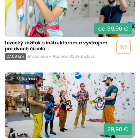
od 39,90 €
Lezecký zážitok s inštruktorom a výstrojom
9,7
pre dvoch či celú...
27,09 km
Bratislava – Ružinov, K2 Bratislava
23 % zľava
29,90 €