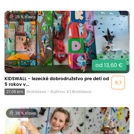
25 % zľava
od 13,60 €
KIDSWALL - lezecké dobrodružstvo pre deti od
9,7
5 rokov v...
27,05 km
Bratislava – Ružinov, K2 Bratislava
36 % zľava