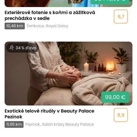
Exteriérové fotenie s koňmi a zážitková
9,7
prechádzka v sedle
10,46 km
Šenkvice, Royal Daisy
34 % zľava
99,00 €
Exotické telové rituály v Beauty Palace
9,9
Pezinok
11,65 km
Pezinok, Salón krásy Beauty Palace