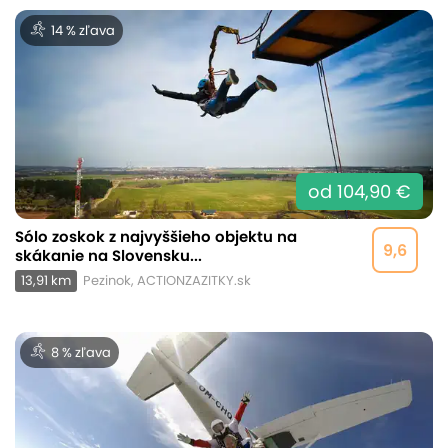
14 % zľava
od 104,90 €
Sólo zoskok z najvyššieho objektu na
9,6
skákanie na Slovensku...
13,91 km
Pezinok, ACTIONZAZITKY.sk
8 % zľava