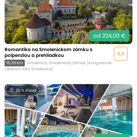
od 224,00 €
Romantika na Smolenickom zámku s
9,6
polpenziou a prehliadkou
15,39 km
Smolenice, Smolenický Zámok (Kongresové
centrum SAV Smolenice)
20 % zľava