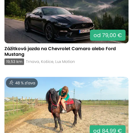
od 79,00 €
Zážitková jazda na Chevrolet Camaro alebo Ford
Mustang
19,53 km
Trnava, Košice, Lux Motion
48 % zľava
od 84,99 €