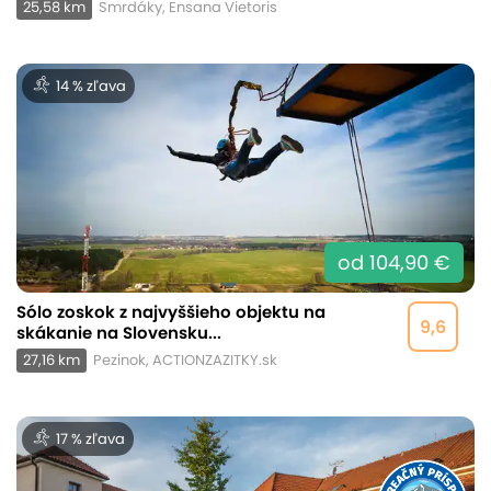
25,58 km
Smrdáky, Ensana Vietoris
14 % zľava
od 104,90 €
Sólo zoskok z najvyššieho objektu na
9,6
skákanie na Slovensku...
27,16 km
Pezinok, ACTIONZAZITKY.sk
17 % zľava