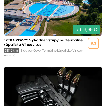
od 13,99 €
EXTRA ZĽAVY: Výhodné vstupy na Termálne
9,3
kúpalisko Vincov Les
38,15 km
Sládkovičovo, Termálne kúpalisko Vincov
les, s.r.o.