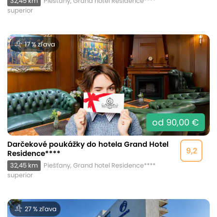
32,45 km
Piešťany, Grand hotel Residence****
superior
17 % zľava
od 90,00 €
Darčekové poukážky do hotela Grand Hotel
9,2
Residence****
32,45 km
Piešťany, Grand hotel Residence****
superior
27 % zľava