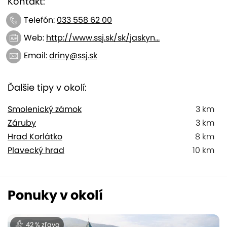
Kontakt:
Telefón:
033 558 62 00
Web:
http://www.ssj.sk/sk/jaskyn...
Email:
driny@ssj.sk
Ďalšie tipy v okolí:
Smolenický zámok
3 km
Záruby
3 km
Hrad Korlátko
8 km
Plavecký hrad
10 km
Ponuky v okolí
42 % zľava