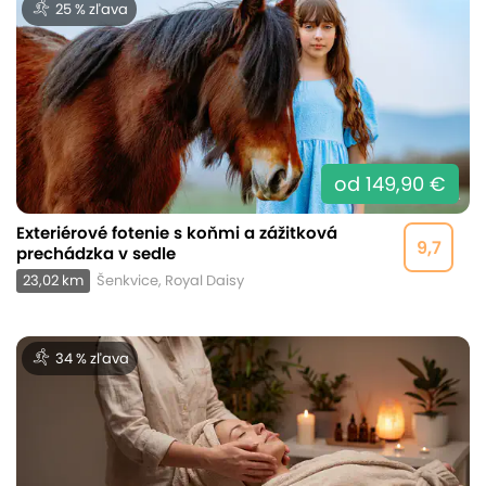
25 % zľava
od 149,90 €
Exteriérové fotenie s koňmi a zážitková
9,7
prechádzka v sedle
23,02 km
Šenkvice, Royal Daisy
34 % zľava