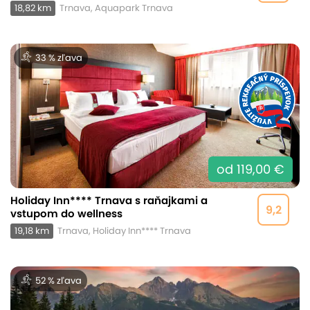
18,82 km
Trnava, Aquapark Trnava
33 % zľava
od 119,00 €
Holiday Inn**** Trnava s raňajkami a
9,2
vstupom do wellness
19,18 km
Trnava, Holiday Inn**** Trnava
52 % zľava