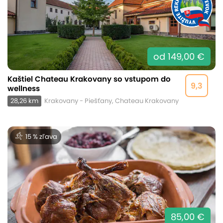
od 149,00 €
Kaštiel Chateau Krakovany so vstupom do
9,3
wellness
28,26 km
Krakovany - Piešťany, Chateau Krakovany
15 % zľava
85,00 €