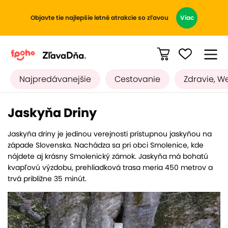
Objavte tie najlepšie letné atrakcie so zľavou
Viac
Najpredávanejšie
Cestovanie
Zdravie, W
Jaskyňa Driny
Jaskyňa driny je jedinou verejnosti prístupnou jaskyňou na
západe Slovenska. Nachádza sa pri obci Smolenice, kde
nájdete aj krásny Smolenický zámok. Jaskyňa má bohatú
kvapľovú výzdobu, prehliadková trasa meria 450 metrov a
trvá približne 35 minút.