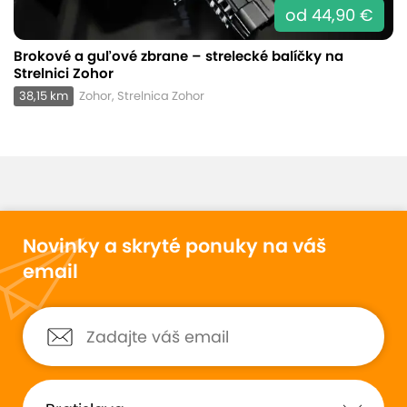
od 44,90 €
Brokové a guľové zbrane – strelecké balíčky na
Strelnici Zohor
38,15 km
Zohor, Strelnica Zohor
Novinky a skryté ponuky na váš
email