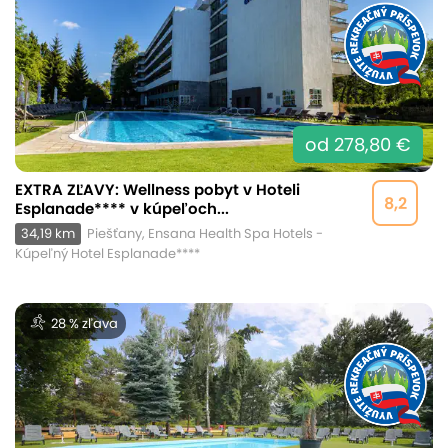
od 278,80 €
EXTRA ZĽAVY: Wellness pobyt v Hoteli
8,2
Esplanade**** v kúpeľoch...
34,19 km
Piešťany, Ensana Health Spa Hotels -
Kúpeľný Hotel Esplanade****
28 % zľava