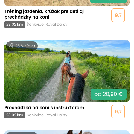
Tréning jazdenia, krúžok pre deti aj
9,7
prechádzky na koni
23,02 km
Šenkvice, Royal Daisy
28 % zľava
od 20,90 €
Prechádzka na koni s inštruktorom
9,7
23,02 km
Šenkvice, Royal Daisy