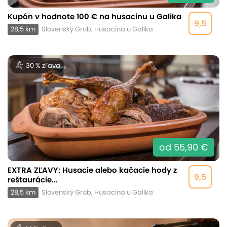
Kupón v hodnote 100 € na husacinu u Galika
9,5
28,5 km
Slovenský Grob, Husacina u Galika
30 % zľava
od 55,90 €
EXTRA ZĽAVY: Husacie alebo kačacie hody z
9,5
reštaurácie...
28,5 km
Slovenský Grob, Husacina u Galika