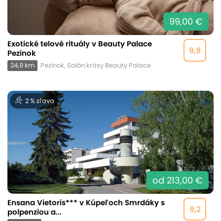
99,00 €
Exotické telové rituály v Beauty Palace
9,9
Pezinok
24,9 km
Pezinok, Salón krásy Beauty Palace
2 % zľava
od 213,00 €
Ensana Vietoris*** v Kúpeľoch Smrdáky s
9,2
polpenziou a...