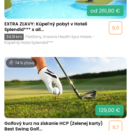
od 261,80 €
EXTRA ZĽAVY: Kúpeľný pobyt v Hoteli
9,0
Splendid*** s all...
34,19 km
Piešťany, Ensana Health Spa Hotels -
Kúpeľný Hotel Splendid***
74 % zľava
129,00 €
Golfový kurz na získanie HCP (Zelenej karty)
9,7
Best Swing Golf...