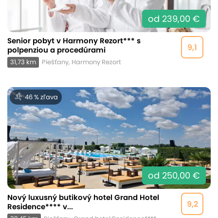
od 239,00 €
Senior pobyt v Harmony Rezort*** s
9,1
polpenziou a procedúrami
31,73 km
Piešťany, Harmony Rezort
46 % zľava
od 250,00 €
Nový luxusný butikový hotel Grand Hotel
9,2
Residence**** v...