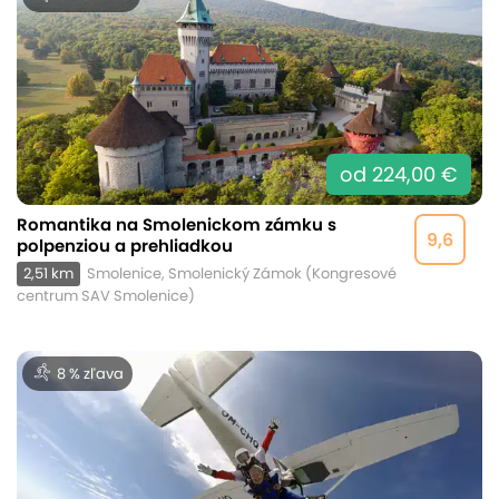
od 224,00 €
Romantika na Smolenickom zámku s
9,6
polpenziou a prehliadkou
2,51 km
Smolenice, Smolenický Zámok (Kongresové
centrum SAV Smolenice)
8 % zľava