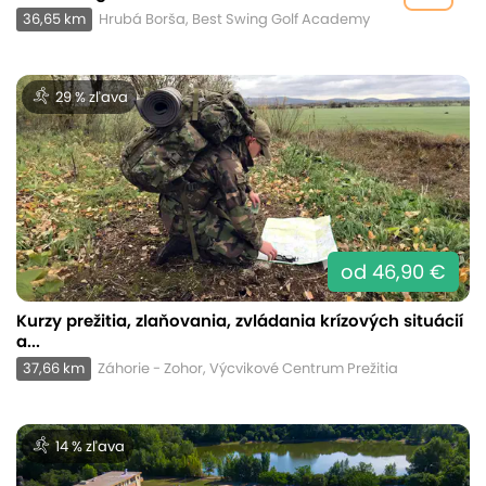
36,65 km
Hrubá Borša, Best Swing Golf Academy
29 % zľava
od 46,90 €
Kurzy prežitia, zlaňovania, zvládania krízových situácií
a...
37,66 km
Záhorie - Zohor, Výcvikové Centrum Prežitia
14 % zľava