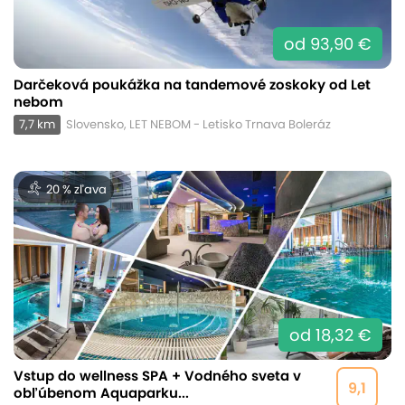
od 93,90 €
Darčeková poukážka na tandemové zoskoky od Let
nebom
7,7 km
Slovensko, LET NEBOM - Letisko Trnava Boleráz
20 % zľava
od 18,32 €
Vstup do wellness SPA + Vodného sveta v
9,1
obľúbenom Aquaparku...