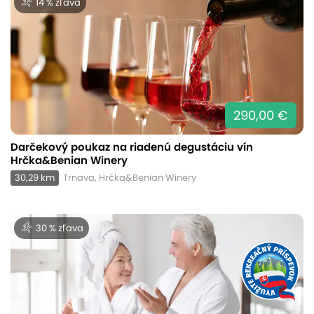
14 % zľava
290,00 €
Darčekový poukaz na riadenú degustáciu vín
Hrčka&Benian Winery
30,29 km
Trnava, Hrčka&Benian Winery
30 % zľava