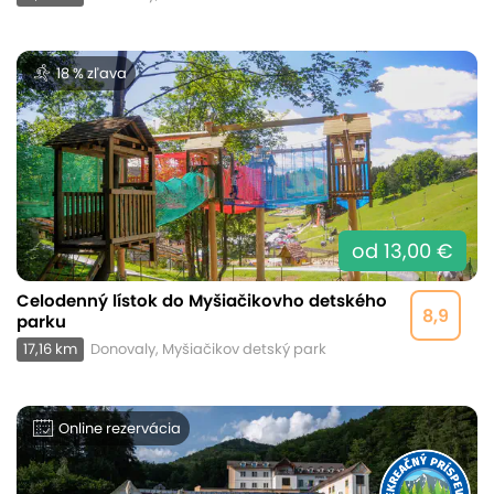
18 % zľava
od 13,00 €
Celodenný lístok do Myšiačikovho detského
8,9
parku
17,16 km
Donovaly, Myšiačikov detský park
Online rezervácia