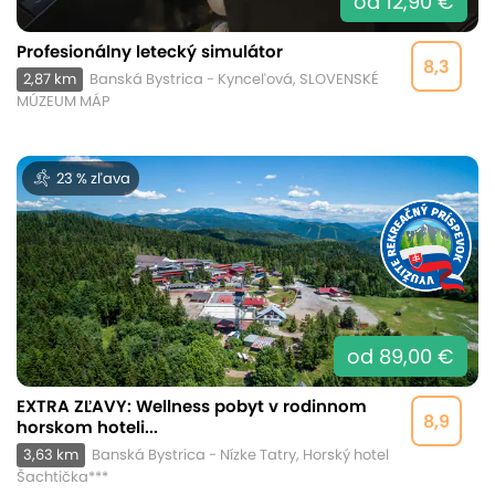
od 12,90 €
Profesionálny letecký simulátor
8,3
2,87 km
Banská Bystrica - Kynceľová, SLOVENSKÉ
MÚZEUM MÁP
23 % zľava
od 89,00 €
EXTRA ZĽAVY: Wellness pobyt v rodinnom
8,9
horskom hoteli...
3,63 km
Banská Bystrica - Nízke Tatry, Horský hotel
Šachtička***