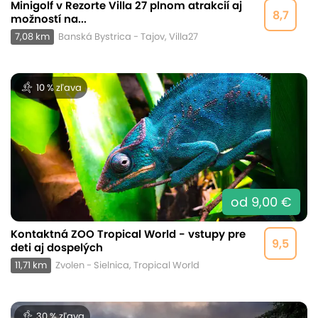
Minigolf v Rezorte Villa 27 plnom atrakcií aj
8,7
možností na...
7,08 km
Banská Bystrica - Tajov, Villa27
10 % zľava
od 9,00 €
Kontaktná ZOO Tropical World - vstupy pre
9,5
deti aj dospelých
11,71 km
Zvolen - Sielnica, Tropical World
30 % zľava