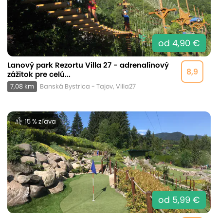
od 4,90 €
Lanový park Rezortu Villa 27 - adrenalínový
8,9
zážitok pre celú...
7,08 km
Banská Bystrica - Tajov, Villa27
15 % zľava
od 5,99 €