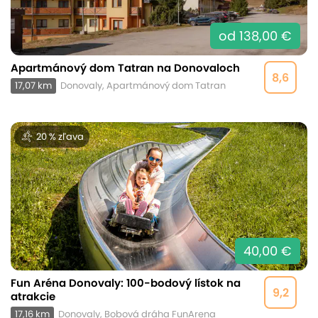
od 138,00 €
Apartmánový dom Tatran na Donovaloch
8,6
17,07 km
Donovaly, Apartmánový dom Tatran
20 % zľava
40,00 €
Fun Aréna Donovaly: 100-bodový lístok na
9,2
atrakcie
17,16 km
Donovaly, Bobová dráha FunArena