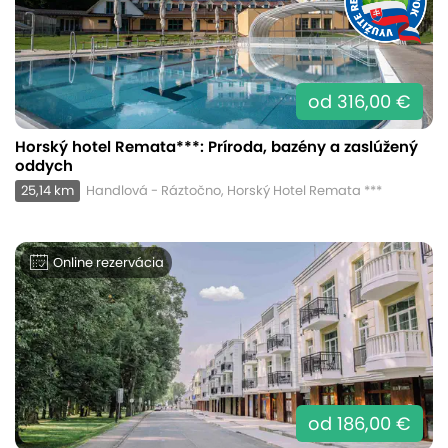
od 316,00 €
Horský hotel Remata***: Príroda, bazény a zaslúžený
oddych
25,14 km
Handlová - Ráztočno, Horský Hotel Remata ***
Online rezervácia
od 186,00 €