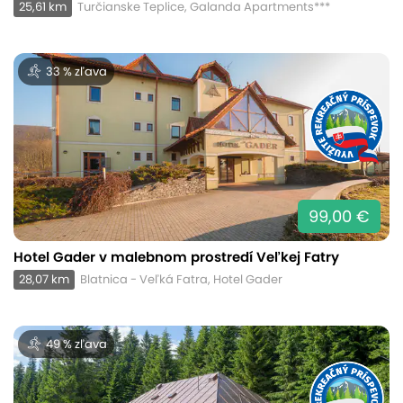
25,61 km
Turčianske Teplice, Galanda Apartments***
33 % zľava
99,00 €
Hotel Gader v malebnom prostredí Veľkej Fatry
28,07 km
Blatnica - Veľká Fatra, Hotel Gader
49 % zľava