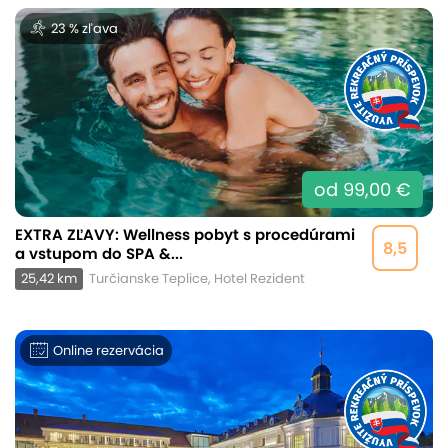
23 % zľava
od 99,00 €
EXTRA ZĽAVY: Wellness pobyt s procedúrami
8,5
a vstupom do SPA &...
25,42 km
Turčianske Teplice, Hotel Rezident
Online rezervácia