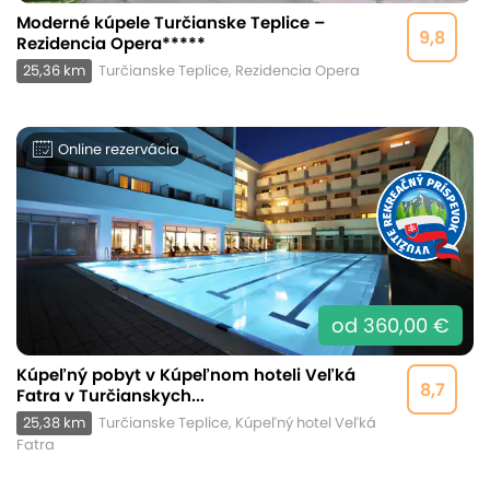
Moderné kúpele Turčianske Teplice –
9,8
Rezidencia Opera*****
25,36 km
Turčianske Teplice, Rezidencia Opera
Online rezervácia
od 360,00 €
Kúpeľný pobyt v Kúpeľnom hoteli Veľká
8,7
Fatra v Turčianskych...
25,38 km
Turčianske Teplice, Kúpeľný hotel Veľká
Fatra