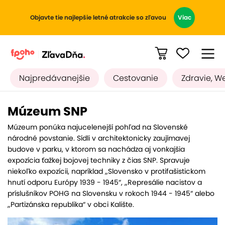
Objavte tie najlepšie letné atrakcie so zľavou
Viac
Najpredávanejšie
Cestovanie
Zdravie, W
Múzeum SNP
Múzeum ponúka najucelenejší pohľad na Slovenské
národné povstanie. Sídli v architektonicky zaujímavej
budove v parku, v ktorom sa nachádza aj vonkajšia
expozícia ťažkej bojovej techniky z čias SNP. Spravuje
niekoľko expozícii, napríklad „Slovensko v protifašistickom
hnutí odporu Európy 1939 - 1945“, „Represálie nacistov a
príslušníkov POHG na Slovensku v rokoch 1944 - 1945“ alebo
„Partizánska republika“ v obci Kalište.