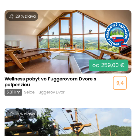
29 % zľava
od 259,00 €
Wellness pobyt vo Fuggerovom Dvore s
9,4
polpenziou
5,31 km
Selce, Fuggerov Dvor
18 % zľava