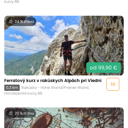
kurzy BB
34 % zľava
od 99,90 €
Ferratový kurz v rakúskych Alpách pri Viedni
10
0,3 km
Rakúsko - Hohe Wand/Preiner Wand,
Horolezecké kurzy BB
29 % zľava