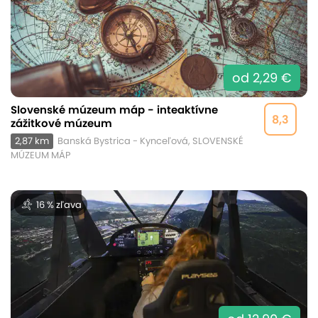
od 2,29 €
Slovenské múzeum máp - inteaktívne
8,3
zážitkové múzeum
2,87 km
Banská Bystrica - Kynceľová, SLOVENSKÉ
MÚZEUM MÁP
16 % zľava