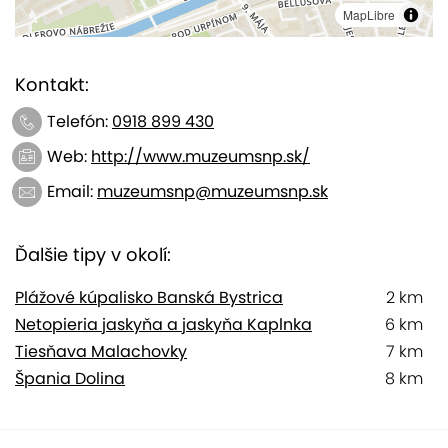
MapLibre
Kontakt:
Telefón:
0918 899 430
Web:
http://www.muzeumsnp.sk/
Email:
muzeumsnp@muzeumsnp.sk
Ďalšie tipy v okolí:
Plážové kúpalisko Banská Bystrica
2 km
Netopieria jaskyňa a jaskyňa Kaplnka
6 km
Tiesňava Malachovky
7 km
Špania Dolina
8 km