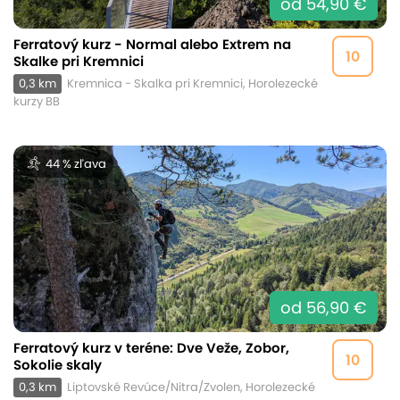
od 54,90 €
Ferratový kurz - Normal alebo Extrem na
10
Skalke pri Kremnici
0,3 km
Kremnica - Skalka pri Kremnici, Horolezecké
kurzy BB
44 % zľava
od 56,90 €
Ferratový kurz v teréne: Dve Veže, Zobor,
10
Sokolie skaly
0,3 km
Liptovské Revúce/Nitra/Zvolen, Horolezecké