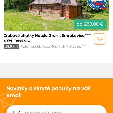
od 259,00 €
Zrubové chatky Hotela Granit Smrekovica***
9,4
s wellness a...
29,6 km
Ružomberok, Hotel Granit Smrekovica***
Novinky a skryté ponuky na váš
email