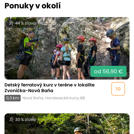
Ponuky v okolí
44 % zľava
od 56,90 €
Detský ferratový kurz v teréne v lokalite
10
Zvonička-Nová Baňa
0,3 km
Nová Baňa, Horolezecké kurzy BB
30 % zľava