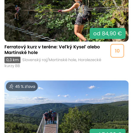
od 84,90 €
Ferratový kurz v teréne: Veľký Kyseľ alebo
10
Martinské hole
0,3 km
Slovenský raj/Martinské hole, Horolezecké
kurzy BB
45 % zľava