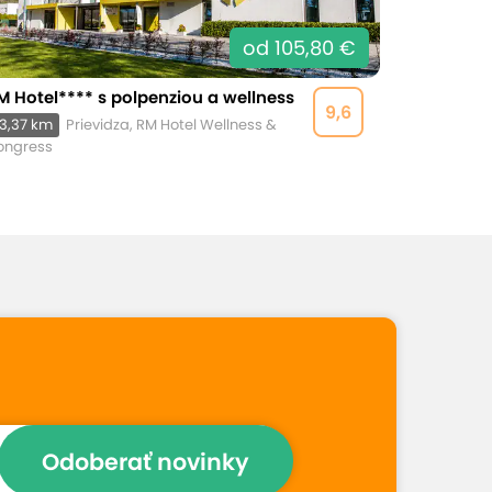
od 105,80 €
M Hotel**** s polpenziou a wellness
9,6
3,37 km
Prievidza, RM Hotel Wellness &
ongress
Odoberať novinky