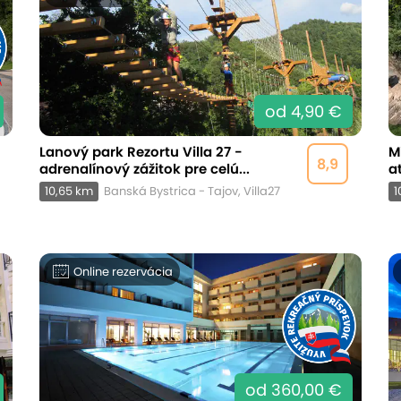
od 4,90 €
Lanový park Rezortu Villa 27 -
M
8,9
adrenalínový zážitok pre celú...
a
10,65 km
Banská Bystrica - Tajov, Villa27
1
Online rezervácia
od 360,00 €