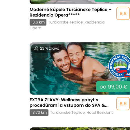
Moderné kúpele Turčianske Teplice –
9,8
Rezidencia Opera*****
13,6 km
Turčianske Teplice, Rezidencia
Opera
23 % zľava
od 99,00 €
EXTRA ZĽAVY: Wellness pobyt s
8,5
procedúrami a vstupom do SPA &...
13,73 km
Turčianske Teplice, Hotel Rezident