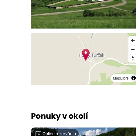
MapLibre
Ponuky v okolí
Online rezervácia