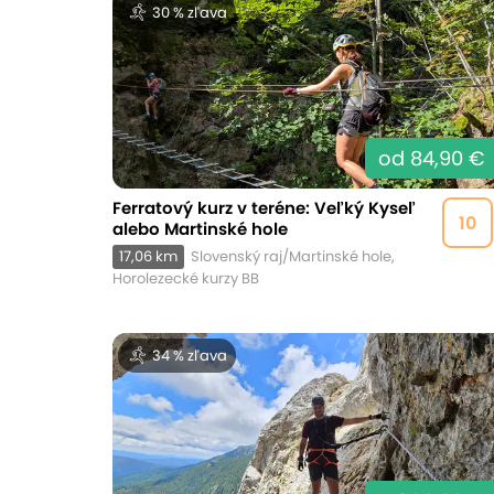
30 % zľava
od 84,90 €
Ferratový kurz v teréne: Veľký Kyseľ
10
alebo Martinské hole
17,06 km
Slovenský raj/Martinské hole,
Horolezecké kurzy BB
34 % zľava