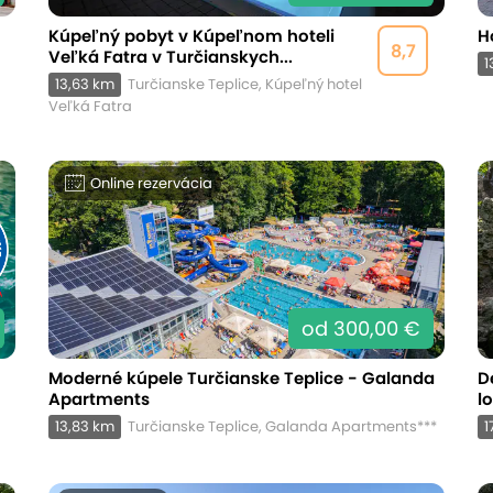
Kúpeľný pobyt v Kúpeľnom hoteli
H
8,7
Veľká Fatra v Turčianskych...
1
13,63 km
Turčianske Teplice, Kúpeľný hotel
Veľká Fatra
Online rezervácia
od 300,00 €
Moderné kúpele Turčianske Teplice - Galanda
D
Apartments
l
13,83 km
Turčianske Teplice, Galanda Apartments***
1