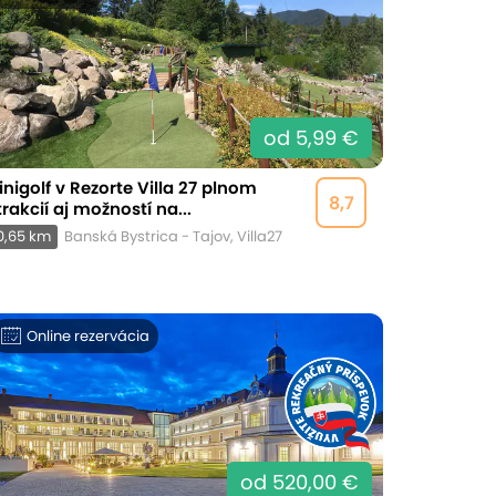
od 5,99 €
inigolf v Rezorte Villa 27 plnom
8,7
trakcií aj možností na...
0,65 km
Banská Bystrica - Tajov, Villa27
Online rezervácia
od 520,00 €