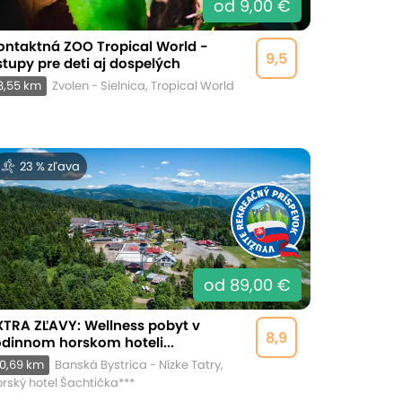
od 9,00 €
ontaktná ZOO Tropical World -
9,5
stupy pre deti aj dospelých
8,55 km
Zvolen - Sielnica, Tropical World
23 % zľava
od 89,00 €
XTRA ZĽAVY: Wellness pobyt v
8,9
odinnom horskom hoteli...
0,69 km
Banská Bystrica - Nízke Tatry,
rský hotel Šachtička***