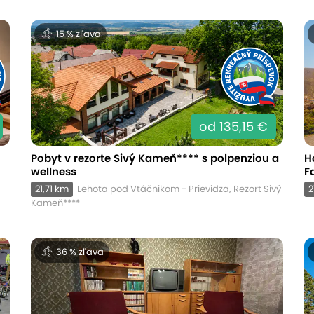
15 % zľava
od 135,15 €
Pobyt v rezorte Sivý Kameň**** s polpenziou a
H
wellness
F
21,71 km
Lehota pod Vtáčnikom - Prievidza, Rezort Sivý
2
Kameň****
36 % zľava