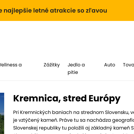
e najlepšie letné atrakcie so zľavou
Wellness a
Zážitky
Jedlo a
Auto
Tova
pitie
Kremnica, stred Európy
Pri Kremnických baniach na strednom Slovensku, ved
je vztýčený kameň. Práve tu sa nachádza geografický 
Slovenskej republiky tu položili aj základný kameň S