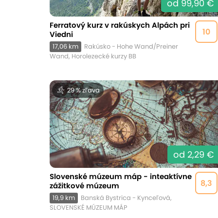
od 99,90 €
Ferratový kurz v rakúskych Alpách pri
10
Viedni
17,06 km
Rakúsko - Hohe Wand/Preiner
Wand, Horolezecké kurzy BB
29 % zľava
od 2,29 €
Slovenské múzeum máp - inteaktívne
8,3
zážitkové múzeum
19,9 km
Banská Bystrica - Kynceľová,
SLOVENSKÉ MÚZEUM MÁP