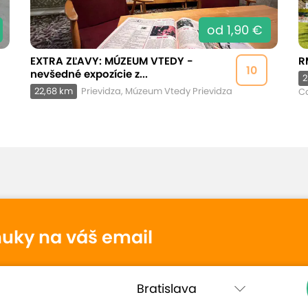
od 1,90 €
EXTRA ZĽAVY: MÚZEUM VTEDY -
R
10
nevšedné expozície z...
2
22,68 km
Prievidza, Múzeum Vtedy Prievidza
C
nuky na váš email