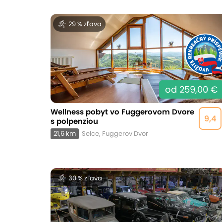
29 % zľava
od 259,00 €
Wellness pobyt vo Fuggerovom Dvore
9,4
s polpenziou
21,6 km
Selce, Fuggerov Dvor
30 % zľava