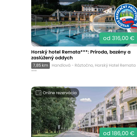
od 316,00 €
Horský hotel Remata***: Príroda, bazény a
zaslúžený oddych
7,85 km
Handlová - Ráztočno, Horský Hotel Remata
***
Online rezervácia
od 186,00 €