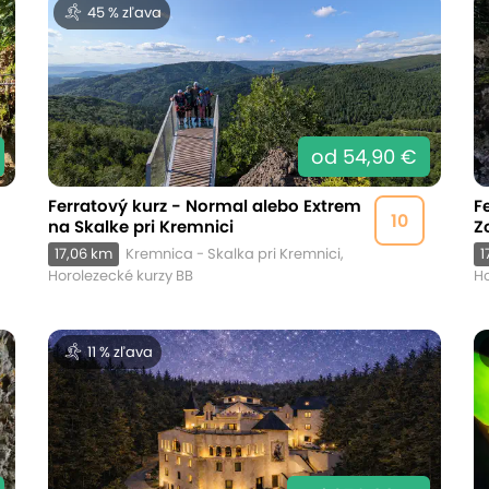
45 % zľava
od 54,90 €
Ferratový kurz - Normal alebo Extrem
F
10
na Skalke pri Kremnici
Z
17,06 km
Kremnica - Skalka pri Kremnici,
1
Horolezecké kurzy BB
Ho
11 % zľava