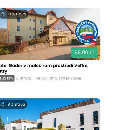
33 % zľava
99,00 €
otel Gader v malebnom prostredí Veľkej
atry
1,82 km
Blatnica - Veľká Fatra, Hotel Gader
19 % zľava