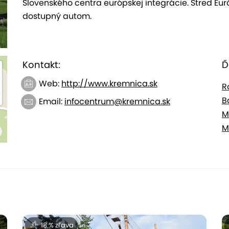
Slovenského centra európskej integrácie. Stred Eu
dostupný autom.
Kontakt:
Ď
Web:
http://www.kremnica.sk
R
B
Email:
infocentrum@kremnica.sk
M
M
18 % zľava