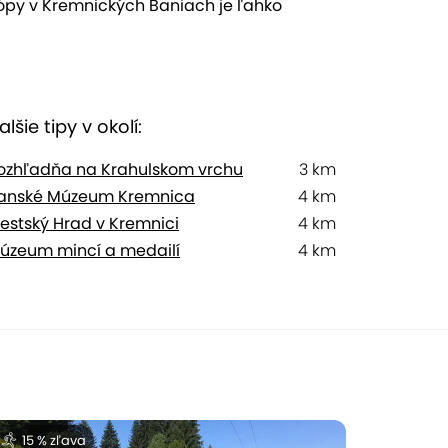
rópy v Kremnických Baniach je ľahko
alšie tipy v okolí:
ozhľadňa na Krahulskom vrchu
3 km
anské Múzeum Kremnica
4 km
estský Hrad v Kremnici
4 km
úzeum mincí a medailí
4 km
15 % zľava