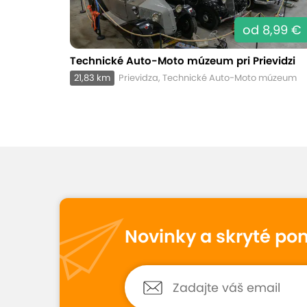
od 8,99 €
Technické Auto-Moto múzeum pri Prievidzi
21,83 km
Prievidza, Technické Auto-Moto múzeum
Novinky a skryté po