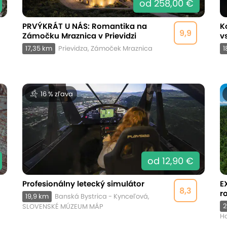
od 258,00 €
PRVÝKRÁT U NÁS: Romantika na
K
9,9
Zámočku Mraznica v Prievidzi
v
17,35 km
Prievidza, Zámoček Mraznica
1
16 % zľava
od 12,90 €
Profesionálny letecký simulátor
E
8,3
r
19,9 km
Banská Bystrica - Kynceľová,
2
SLOVENSKÉ MÚZEUM MÁP
Ho