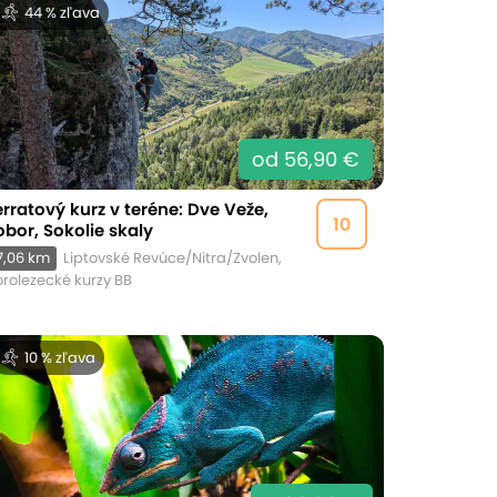
44 % zľava
od 56,90 €
erratový kurz v teréne: Dve Veže,
10
obor, Sokolie skaly
7,06 km
Liptovské Revúce/Nitra/Zvolen,
rolezecké kurzy BB
10 % zľava