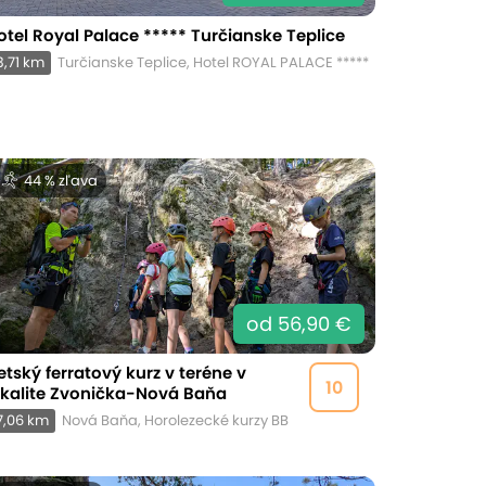
otel Royal Palace ***** Turčianske Teplice
3,71 km
Turčianske Teplice, Hotel ROYAL PALACE *****
44 % zľava
od 56,90 €
etský ferratový kurz v teréne v
10
okalite Zvonička-Nová Baňa
7,06 km
Nová Baňa, Horolezecké kurzy BB