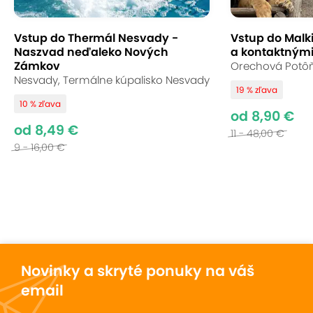
osobitým šarmom, vďaka čomu sa ešte hlbšie
ponoríte do atmosféry tohto úžasného miesta.
Vstup do Thermál Nesvady -
Vstup do Malk
Naszvad neďaleko Nových
a kontaktnými
Uložiť
Sledovať
Zdielať
Zámkov
Orechová Potôň,
Nesvady, Termálne kúpalisko Nesvady
19 % zľava
10 % zľava
od 8,90 €
Novinka na ZľavaDňa
od 8,49 €
11 - 48,00 €
Overený partner
9 - 16,00 €
Táto ponuka je u nás nová, preto zatiaľ nemá
hodnotenia od zákazníkov. Osobne sme ju preverili
a spolupracujeme iba s overenými partnermi a
momentálne evidujeme viac než
673 325
hodnotení s priemerom 8,9.
Novinky a skryté ponuky na váš
email