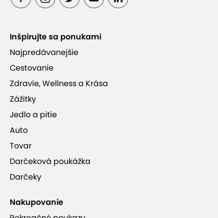
VULCANO Guesthouse
Inšpirujte sa ponukami
úschovňa bicyklov
balkón
baby friendly
Najpredávanejšie
Cestovanie
raňajky
bezplatné parkovanie
Zdravie, Wellness a Krása
1 prístelka
2 prístelky
Zážitky
Jedlo a pitie
Auto
Tovar
Darčeková poukážka
Darčeky
Nakupovanie
Rekreačné poukazy