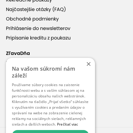
+19
Najčastejšie otázky (FAQ)
Obchodné podmienky
Prihlásenie do newsletterov
Pripísanie kreditu z poukazu
Penzión Vulcán
sa nachádza v južnej časti
stredoslovenskej vinohradníckej oblasti
nad
obcou Vinica, ktorá leží južne od krásnej vulkanickej
ZľavaDňa
hory Stráž. Obec Vinica je známou vinohradníckou
×
Náš príbeh
oblasťou s bohatou históriou. Traduje sa,
Na vašom súkromí nám
Kontakt
záleží
že pestovanie viniča a výroba vína tu prebiehala už
Kariéra
pred 700 rokmi.
Používame súbory cookies na zaistenie
Blog
funkčnosti webu a s vaším súhlasom aj na
personalizáciu obsahu našich webstránok.
Pre médiá
Kliknutím na tlačidlo „Prijať všetko“ súhlasíte
s využívaním cookies a predaním údajov o
Pre partnerov
správaní na webe na zobrazenie cielenej
Zobraziť viac
reklamy na sociálnych sieťach, reklamných
sieťach a ďalších weboch.
Prečítať viac