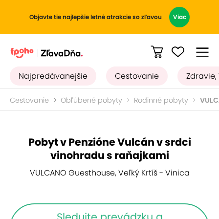
Objavte tie najlepšie letné atrakcie so zľavou
Viac
Najpredávanejšie
Cestovanie
Zdravie,
Cestovanie
Obľúbené pobyty
Rodinné pobyty
VULC
Pobyt v Penzióne Vulcán v srdci
vinohradu s raňajkami
VULCANO Guesthouse, Veľký Krtíš - Vinica
Sledujte prevádzku a