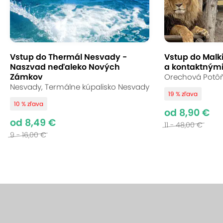
Vstup do Thermál Nesvady -
Vstup do Malk
Naszvad neďaleko Nových
a kontaktnými
Zámkov
Orechová Potôň,
Nesvady, Termálne kúpalisko Nesvady
19 % zľava
10 % zľava
od 8,90 €
od 8,49 €
11 - 48,00 €
9 - 16,00 €