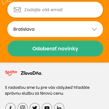
Prečo si vybrať túto ponuku
Exkluzívny výhľad na vulkanickú horu Stráž
Penzión situovaný priamo v rodinnom
vinohrade Csernus
Odoberať novinky
Možnosť objednávky piknikového košíka za
poplatok (víno a občerstvenie)
Pobyt vhodný pre páry i rodiny
S radosťou sme tu pre vás vždy,
keď hľadáte
správnu službu za férovú cenu.