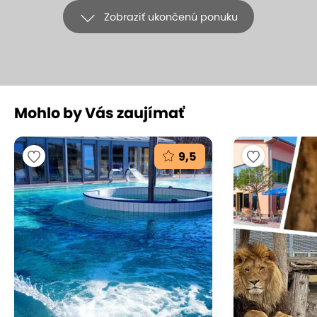
Zobraziť ukončenú ponuku
+17
Mohlo by Vás zaujímať
Pobyt v Penzióne Vulcán v srdci
vinohradu s raňajkami
9,5
VULCANO Guesthouse, Veľký Krtíš - Vinica
(mapa)
Chutný syr, kvalitné víno a exkluzívny výhľad na
vulkanickú horu Stráž týčiacu sa nad rozsiahlym
vinohradom. Takýto jedinečný zážitok si odnesiete z
Penziónu Vulcán, ktorý leží priamo v srdci
vinohradu. Penzión s bohatou históriou sa stane
nielen miestom pre oddych, ale aj zázemím s