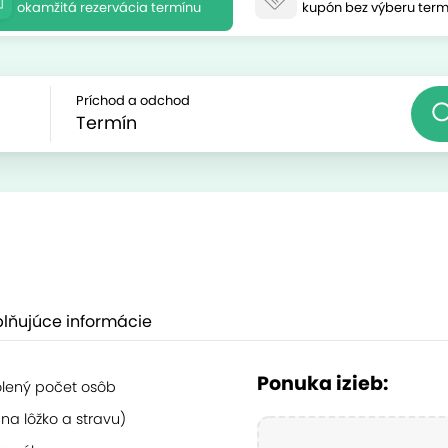
okamžitá rezervácia termínu
kupón bez výberu term
Príchod a odchod
lňujúce informácie
Ponuka izieb:
olený počet osôb
na lôžko a stravu)