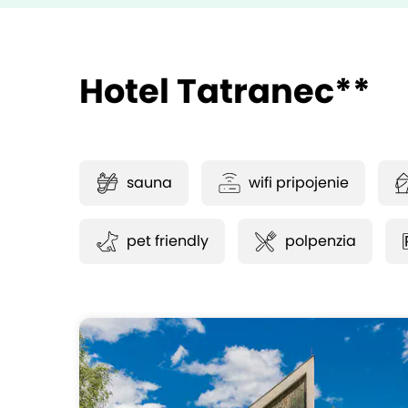
Hotel Tatranec**
sauna
wifi pripojenie
pet friendly
polpenzia