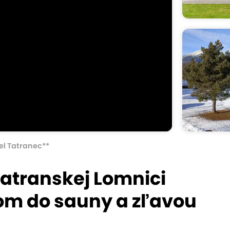
el Tatranec**
Tatranskej Lomnici
pom do sauny a zľavou
d