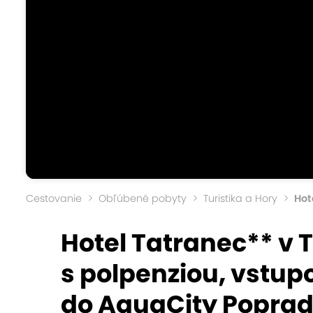
Cestovanie
Obľúbené pobyty
Turistika a Hory
Hot
Hotel Tatranec** v 
s polpenziou, vstu
do AquaCity Popra