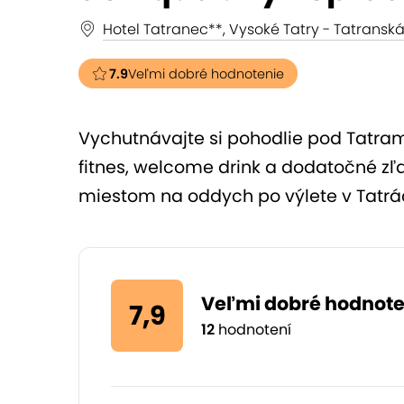
Hotel Tatranec**, Vysoké Tatry - Tatransk
7.9
Veľmi dobré hodnotenie
Vychutnávajte si pohodlie pod Tatrami
fitnes, welcome drink a dodatočné zľ
miestom na oddych po výlete v Tatrá
Veľmi dobré hodnote
7,9
12
hodnotení