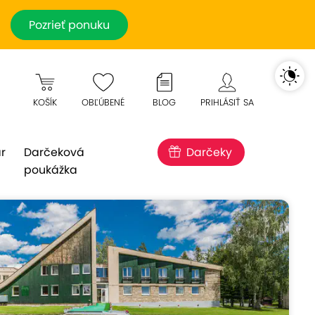
Pozrieť ponuku
KOŠÍK
OBĽÚBENÉ
BLOG
PRIHLÁSIŤ SA
r
Darčeková
Darčeky
poukážka