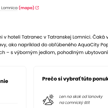
á Lomnica
(mapa)
 v hoteli Tatranec v Tatranskej Lomnici. Čaká 
avy, ako napríklad do obľúbeného AquaCity Pop
ch – s výborným jedlom, pohodlným ubytovaním
Prečo si vybrať túto ponu
nie
Len na skok od lanovky
na Lomnický štít