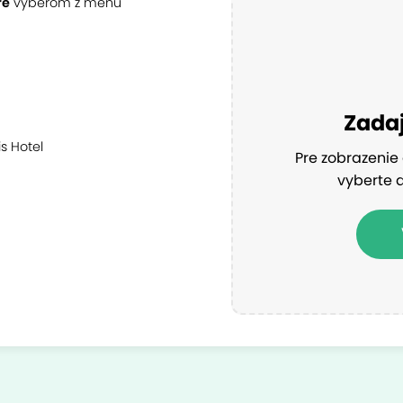
re
výberom z menu
Zadaj
s Hotel
Pre zobrazenie 
vyberte 