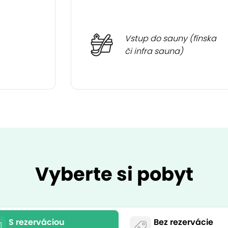
Vstup do sauny (fínska
či infra sauna)
Vyberte si pobyt
S rezerváciou
Bez rezervácie