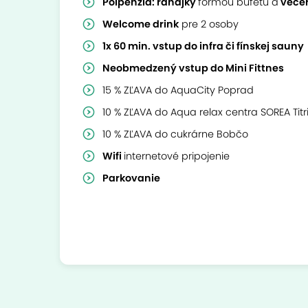
Polpenzia: raňajky
formou bufetu a
veče
Welcome drink
pre 2 osoby
1x 60 min. vstup do infra či fínskej sauny
Neobmedzený vstup do Mini Fittnes
15 % ZĽAVA do AquaCity Poprad
10 % ZĽAVA do Aqua relax centra SOREA Titri
10 % ZĽAVA do cukrárne Bobčo
Wifi
internetové pripojenie
Parkovanie