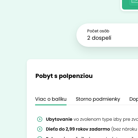
Počet osôb
Pobyt s polpenziou
Viac o balíku
Storno podmienky
Dop
Ubytovanie
vo zvolenom type izby pre zv
Dieťa do 2,99 rokov zadarmo
(bez nároku 