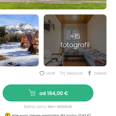
+15
fotografií
Uložiť
Sledovať
Zdielať
od 184,00 €
Bežná cena:
184 - 413,00 €
Nákupom získate minimálne
184 bodov
(0,92 €)