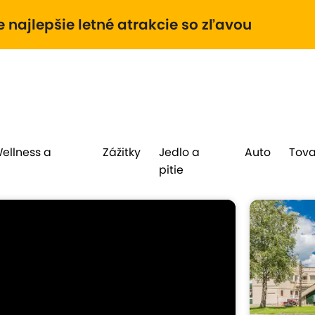
e najlepšie letné atrakcie so zľavou
Wellness a
Zážitky
Jedlo a
Auto
Tova
pitie