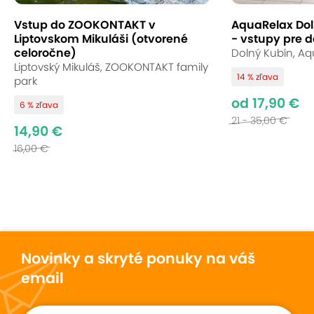
Vstup do ZOOKONTAKT v
AquaRelax Dol
Liptovskom Mikuláši (otvorené
- vstupy pre d
celoročne)
Dolný Kubín, Aq
Liptovský Mikuláš, ZOOKONTAKT family
14 % zľava
park
od 17,90 €
6 % zľava
21 - 35,00 €
14,90 €
16,00 €
Novinky a skryté ponuky na váš
email