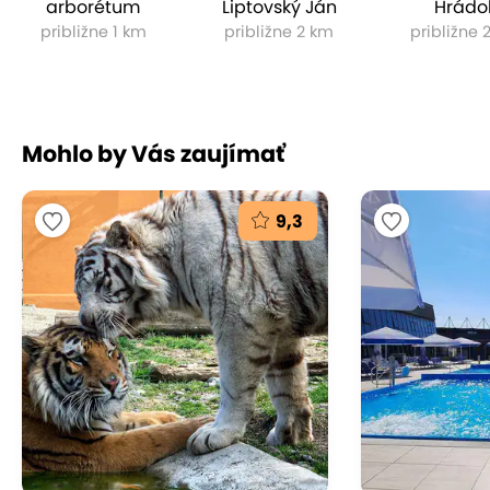
arborétum
Liptovský Ján
Hrádo
približne 1 km
približne 2 km
približne 
Mohlo by Vás zaujímať
9,3