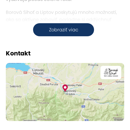
Borová Sihoť a Liptov poskytujú mnoho možností,
ako sa aktívne zabaviť, poriadne si oddýchnuť
alebo sa niečo nové dozvedieť.
Zobraziť viac
Okrem ubytovania v hoteli ponúkajú aj chaty
na ubytovanie a kemping pre asi 1 000
Kontakt
návštevníkov.
Usporadúvanie rodinných osláv, svadieb,
stužkových a plesov v našej reštaurácii s
kapacitou 60 miest.
Organizovanie školení, firemných akcií a hier.
Reštaurácia Pajta
je srdcom Borovej Sihote –
miesto, kde sa spája vôňa dreva, pokoj liptovskej
prírody a poctivá domáca kuchyňa. Interiér je
svetlý, útulný a prirodzený, s množstvom drevených
prvkov, jemných dekorácií a detailov, ktoré