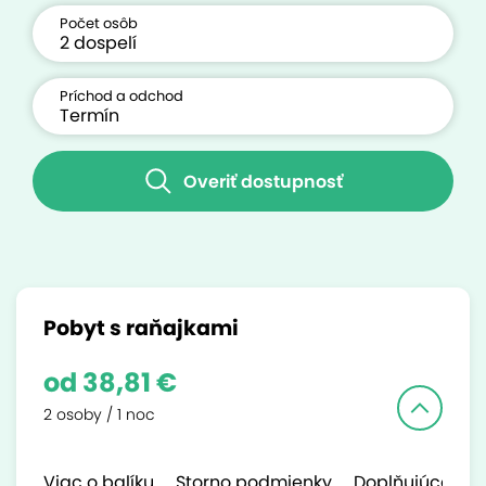
Počet osôb
Príchod a odchod
Overiť dostupnosť
Pobyt s raňajkami
od 38,81 €
2 osoby / 1 noc
Viac o balíku
Storno podmienky
Doplňujúce inf