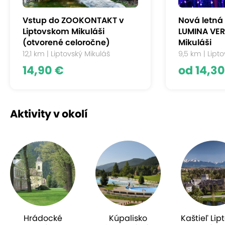
Vstup do ZOOKONTAKT v
Nová letná
Liptovskom Mikuláši
LUMINA VER
(otvorené celoročne)
Mikuláši
12,1 km | Liptovský Mikuláš
9,5 km | Lipt
14,90 €
od 14,30
Aktivity v okolí
Hrádocké
Kúpalisko
Kaštieľ Lip