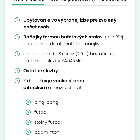
Ubytovanie vo vybranej izbe pre zvolený
počet osôb
Raňajky formou bufetových stolov
, pri nižšej
obsadenosti kontinentálne raňajky
Jedno dieťa do 3 rokov (2,9 r.) bez nároku
na lôžko a služby ZADARMO
Ostatné služby:
K dispozícii je
vonkajší areál
s ihriskom
a možnosť hrať:
ping-pong
futbal
stolný futbal
badminton