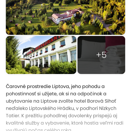
+5
Čarovné prostredie Liptova, jeho pohodu a
pohostinnosť si užijete, ak si na odpočinok a
ubytovanie na Liptove zvolíte hotel Borová Sihoť
neďaleko Liptovského Hrádku, v podhorí Nízkych
Tatier. K prežitiu pohodlnej dovolenky prispejú aj
kvalitné služby a vybavenie, ktoré hostia veľmi radi
využívajú počas celého roka.