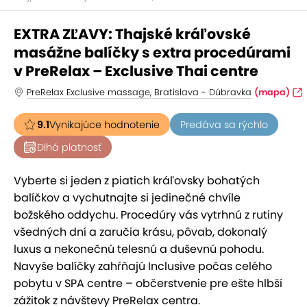
EXTRA ZĽAVY: Thajské kráľovské
masážne balíčky s extra procedúrami
v PreRelax – Exclusive Thai centre
PreRelax Exclusive massage, Bratislava - Dúbravka
(mapa)
9.1
Vynikajúce hodnotenie
Predáva sa rýchlo
Dlhá platnosť
Vyberte si jeden z piatich kráľovsky bohatých
balíčkov a vychutnajte si jedinečné chvíle
božského oddychu. Procedúry vás vytrhnú z rutiny
všedných dní a zaručia krásu, pôvab, dokonalý
luxus a nekonečnú telesnú a duševnú pohodu.
Navyše balíčky zahŕňajú Inclusive počas celého
pobytu v SPA centre – občerstvenie pre ešte hlbší
zážitok z návštevy PreRelax centra.