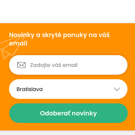
doporučená rehabilitačnými pracovníkmi, ako aj
Slovenskou lekárskou komorou.
Novinky a skryté ponuky na váš
email
Odoberať novinky