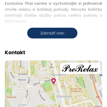
Exclusive Thai centre a vychutnajte si jedinečné
chvíle relaxu a božskej pohody. Navyše balíčky
zahŕňajú ďalšie služby počas celého pobytu v
SPA centre.
Zobraziť viac
Thajská láska
Táto masáž je možná len pre zamilované páry,
Kontakt
ktoré si pri spoločnej masáži s dvomi Thajkami
upevnia vzťah a rozkvitne im láska. Masáž
vykonávajú kvalifikované thajské terapeutky s
dlhoročnou praxou školenou v prominentnej škole
klasickej thajskej masáže v kláštore Wat Pho v
Bangkoku. Je to veľmi obľúbená
aromaterapeutická procedúra, ktorá spája
pôsobenie tropických vôní s upokojujúcou
masážou zamilovaného páru.