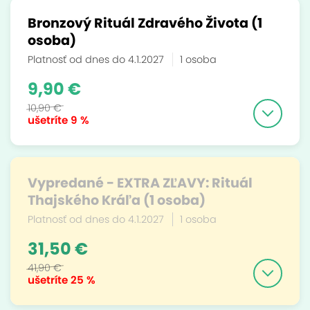
Bronzový Rituál Zdravého Života (1
osoba)
Platnosť od dnes do 4.1.2027
1 osoba
9,90 €
10,90 €
ušetríte
9 %
Vypredané - EXTRA ZĽAVY: Rituál
Thajského Kráľa (1 osoba)
Platnosť od dnes do 4.1.2027
1 osoba
31,50 €
41,90 €
ušetríte
25 %