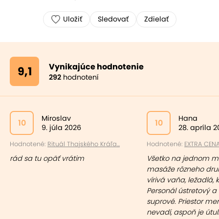
Uložiť
Sledovať
Zdielať
Vynikajúce hodnotenie
9,1
292
hodnotení
Miroslav
Hana
10
10
9. júla 2026
28. apríla 
Hodnotené:
Rituál Thajského Kráľa...
Hodnotené:
EXTRA CENA: 
rád sa tu opäť vrátim
Všetko na jednom mi
masáže rôzneho druh
vírivá vaňa, ležadlá, kys
Personál ústretový 
suprové. Priestor me
nevadí, aspoň je útu