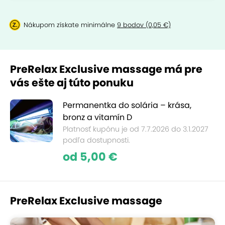
Nákupom získate minimálne
9 bodov (0,05 €)
PreRelax Exclusive massage má pre
vás ešte aj túto ponuku
Permanentka do solária – krása,
bronz a vitamín D
Platnosť kupónu je od 7.7.2026 do 3.1.2027
podľa dostupnosti.
od 5,00 €
PreRelax Exclusive massage