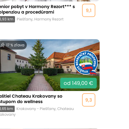
enior pobyt v Harmony Rezort*** s
9,1
olpenziou a procedúrami
6,93 km
Piešťany, Harmony Rezort
17 % zľava
od 149,00 €
aštiel Chateau Krakovany so
9,3
stupom do wellness
1,65 km
Krakovany - Piešťany, Chateau
rakovany