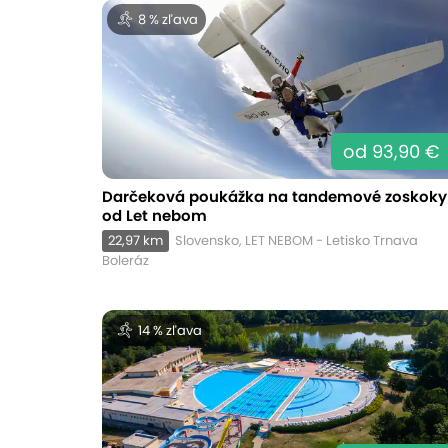
8 % zľava
od 93,90 €
Darčeková poukážka na tandemové zoskoky
od Let nebom
22,97 km
Slovensko, LET NEBOM - Letisko Trnava
Boleráz
14 % zľava