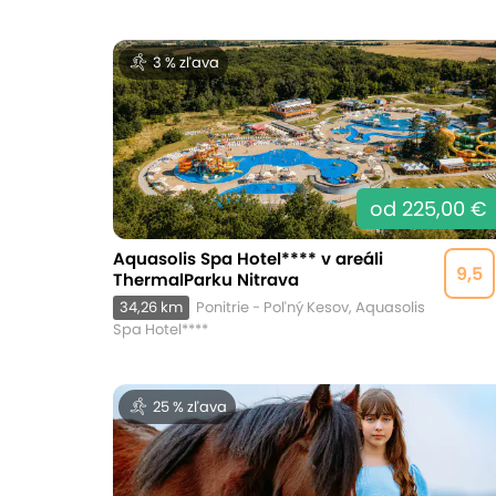
3 % zľava
od 225,00 €
Aquasolis Spa Hotel**** v areáli
9,5
ThermalParku Nitrava
34,26 km
Ponitrie - Poľný Kesov, Aquasolis
Spa Hotel****
25 % zľava