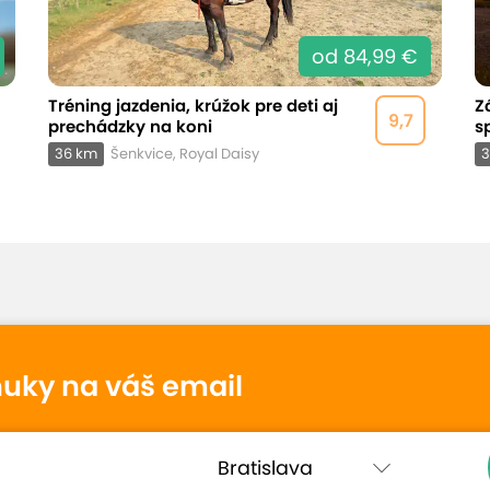
od 84,99 €
Tréning jazdenia, krúžok pre deti aj
Z
9,7
prechádzky na koni
s
36 km
Šenkvice, Royal Daisy
3
nuky na váš email