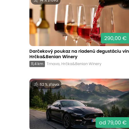
14 % zľava
290,00 €
Darčekový poukaz na riadenú degustáciu vín
Hrčka&Benian Winery
11,4 km
Trnava, Hrčka&Benian Winery
52 % zľava
od 79,00 €