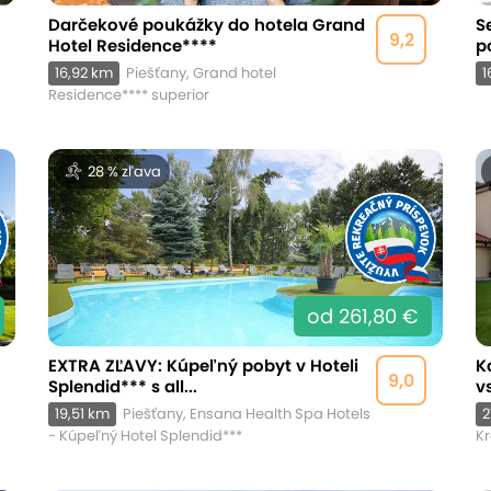
Darčekové poukážky do hotela Grand
S
9,2
Hotel Residence****
p
16,92 km
Piešťany, Grand hotel
1
Residence**** superior
28 % zľava
od 261,80 €
EXTRA ZĽAVY: Kúpeľný pobyt v Hoteli
K
9,0
Splendid*** s all...
v
19,51 km
Piešťany, Ensana Health Spa Hotels
2
- Kúpeľný Hotel Splendid***
K