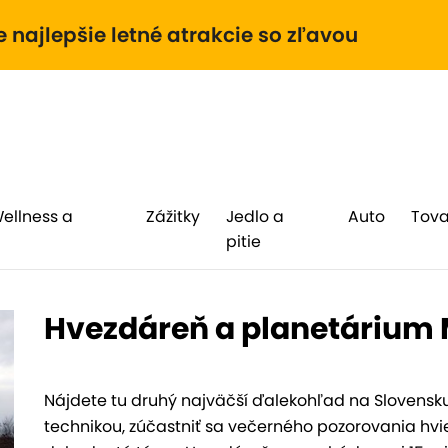
e najlepšie letné atrakcie so zľavou
Wellness a
Zážitky
Jedlo a
Auto
Tova
pitie
Hvezdáreň a planetárium M
Nájdete tu druhý najväčší ďalekohľad na Slovensku
technikou, zúčastniť sa večerného pozorovania hv