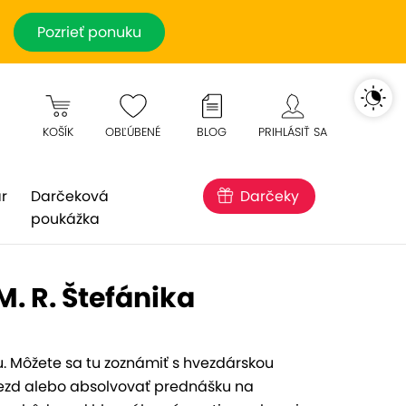
Pozrieť ponuku
KOŠÍK
OBĽÚBENÉ
BLOG
PRIHLÁSIŤ SA
r
Darčeková
Darčeky
poukážka
. R. Štefánika
. Môžete sa tu zoznámiť s hvezdárskou
iezd alebo absolvovať prednášku na