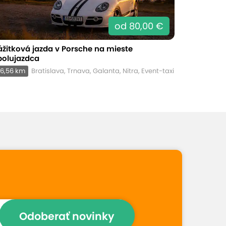
od 80,00 €
ážitková jazda v Porsche na mieste
polujazdca
6,56 km
Bratislava, Trnava, Galanta, Nitra, Event-taxi
Odoberať novinky