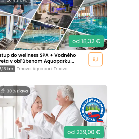
20 % zľava
od 18,32 €
stup do wellness SPA + Vodného
9,1
veta v obľúbenom Aquaparku...
6,18 km
Trnava, Aquapark Trnava
30 % zľava
od 239,00 €