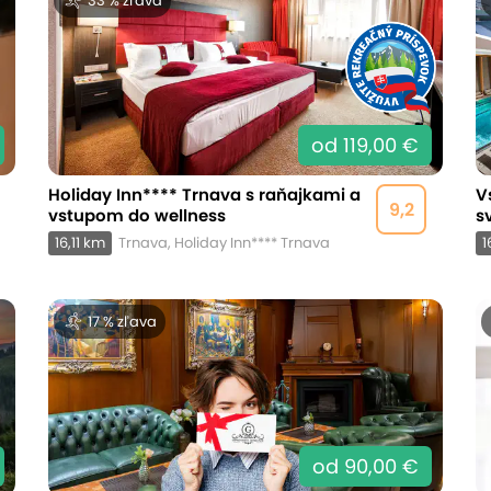
33 % zľava
od 119,00 €
Holiday Inn**** Trnava s raňajkami a
V
9,2
vstupom do wellness
s
16,11 km
Trnava, Holiday Inn**** Trnava
1
17 % zľava
od 90,00 €