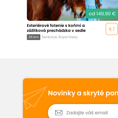
od 149,90 €
Exteriérové fotenie s koňmi a
9,7
zážitková prechádzka v sedle
36 km
Šenkvice, Royal Daisy
Novinky a skryté po