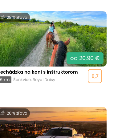
28 % zľava
od 20,90 €
rechádzka na koni s inštruktorom
9,7
6 km
Šenkvice, Royal Daisy
20 % zľava