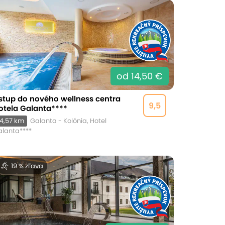
od 14,50 €
stup do nového wellness centra
9,5
otela Galanta****
4,57 km
Galanta - Kolónia, Hotel
lanta****
19 % zľava