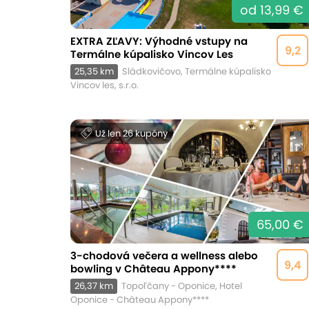
od 13,99 €
EXTRA ZĽAVY: Výhodné vstupy na
9,2
Termálne kúpalisko Vincov Les
25,35 km
Sládkovičovo, Termálne kúpalisko
Vincov les, s.r.o.
Už len 26 kupóny
65,00 €
3-chodová večera a wellness alebo
9,4
bowling v Château Appony****
26,37 km
Topoľčany - Oponice, Hotel
Oponice - Château Appony****