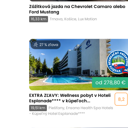
Zážitková jazda na Chevrolet Camaro alebo
Ford Mustang
16,33 km
Trnava, Košice, Lux Motion
27 % zľava
od 278,80 €
EXTRA ZĽAVY: Wellness pobyt v Hoteli
8,2
Esplanade**** v kúpeľoch...
19,51 km
Piešťany, Ensana Health Spa Hotels
- Kúpeľný Hotel Esplanade****