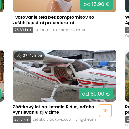
od 15,90 €
Tvarovanie tela bez kompromisov so
W
zoštíhľujúcími procedúrami
A
26,33 km
Galanta, DuoShape Galanta
2
O
37 % zľava
od 69,00 €
Zážitkový let na lietadle Sirius, vďaka
R
10
vyhrievaniu aj v zime
p
28,17 km
Letisko Sládkovičovo, Flyingdream
2
(