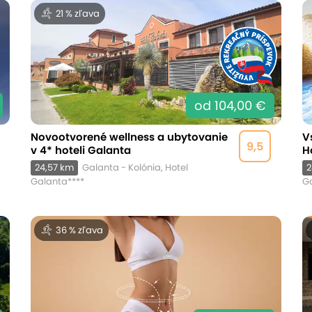
21 % zľava
od 104,00 €
Novootvorené wellness a ubytovanie
V
9,5
v 4* hoteli Galanta
H
24,57 km
Galanta - Kolónia, Hotel
2
Galanta****
Ga
36 % zľava