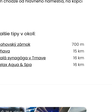
n chôdze od hlavného námestia, na kopci
alšie tipy v okolí:
lohovský zámok
700 m
ĺňava
15 km
alá synagóga v Trnave
16 km
elax Aqua & Spa
16 km