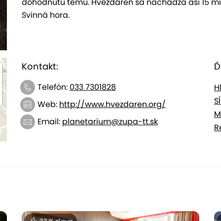
dohodnutú tému. Hvezdáreň sa nachádza asi 15 mi
Svinná hora.
Kontakt:
Ď
Telefón:
033 7301828
H
S
Web:
http://www.hvezdaren.org/
M
Email:
planetarium@zupa-tt.sk
R