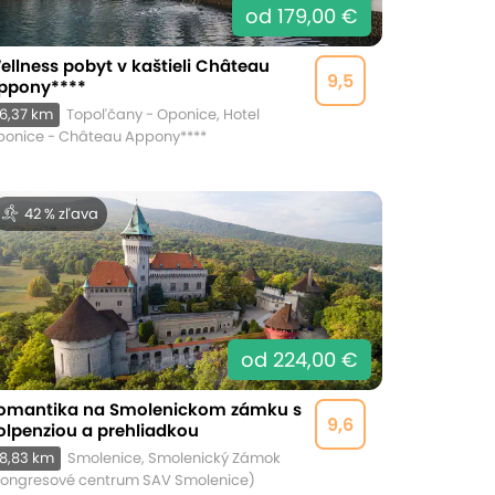
od 179,00 €
ellness pobyt v kaštieli Château
9,5
ppony****
6,37 km
Topoľčany - Oponice, Hotel
ponice - Château Appony****
42 % zľava
od 224,00 €
omantika na Smolenickom zámku s
9,6
olpenziou a prehliadkou
8,83 km
Smolenice, Smolenický Zámok
Kongresové centrum SAV Smolenice)