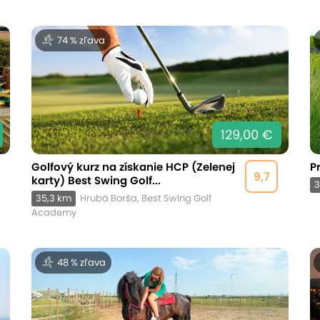
74 % zľava
129,00 €
Golfový kurz na získanie HCP (Zelenej
P
9,7
karty) Best Swing Golf...
3
35,3 km
Hrubá Borša, Best Swing Golf
Academy
48 % zľava