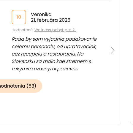
Veronika
10
21. februára 2026
Hodnotené:
Wellness pobyt pre 2...
Rada by som vyjadrila podakovanie
celemu personalu, od upratovaciek,
cez recepciu a restauraciu. Na
Slovensku sa malo kde stretnem s
takymito uzasnymi pozitivne
naladenymi... (
Zobraziť
)
hodnotenia (53)