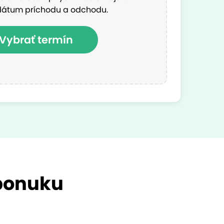
dátum príchodu a odchodu.
Vybrať termín
 ponuku