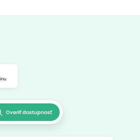
ínu
Overiť dostupnosť