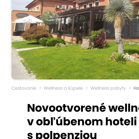
Cestovanie
Wellness a kúpele
Wellness pobyty
Ho
Novootvorené welln
v obľúbenom hoteli
s polpenziou