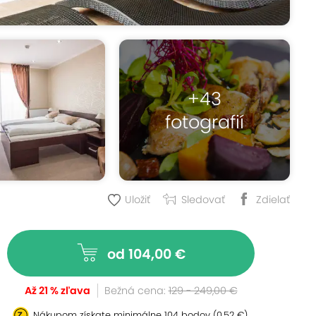
+43
fotografií
Uložiť
Sledovať
Zdielať
od 104,00 €
Až 21 % zľava
Bežná cena:
129 - 249,00 €
Nákupom získate minimálne
104 bodov
(0,52 €)