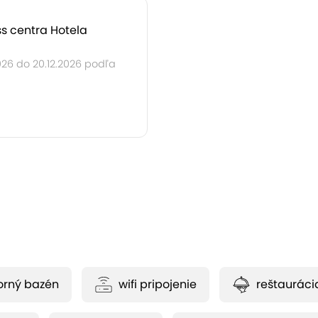
s centra Hotela
026 do 20.12.2026 podľa
orný bazén
wifi pripojenie
reštauráci