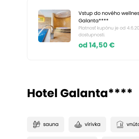
Vstup do nového wellnes
Galanta****
Platnosť kupónu je od 4.6.2
dostupnosti.
od 14,50 €
Hotel Galanta****
sauna
vírivka
vnút