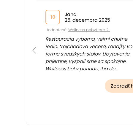
Jana
10
25. decembra 2025
Hodnotené:
Wellness pobyt pre 2...
Restauracia vyborna, velmi chutne
jedlo, trojchodova vecera, ranajky vo
forme svedskych stolov. Ubytovanie
prijemne, vyspali sme sa spokojne.
Wellness bol v pohode, iba do...
(
Zobraziť
)
Zobraziť 