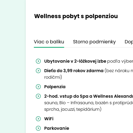
Wellness pobyt s polpenziou
Viac o balíku
Storno podmienky
Dop
Ubytovanie v 2-lôžkovej izbe
podľa výbe
Dieťa do 3,99 rokov zdarma
(bez nároku n
rodičmi)
Polpenzia
2-hod. vstup do Spa a Wellness Alexan
sauna, Bio – Infrasauna, bazén s protipr
sprcha, jacuzzi, tepidárium)
WiFi
Parkovanie