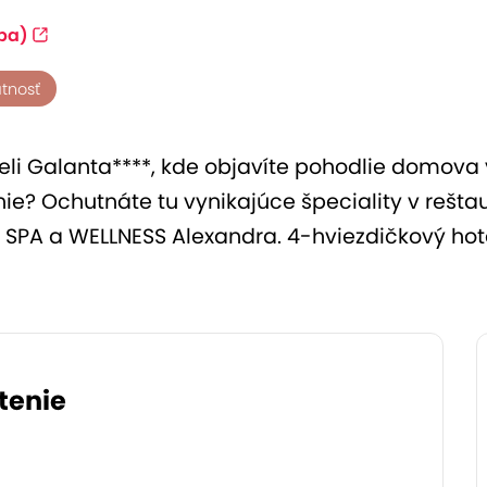
pa)
atnosť
eli Galanta****, kde objavíte pohodlie domova 
e? Ochutnáte tu vynikajúce špeciality v reštau
 SPA a WELLNESS Alexandra. 4-hviezdičkový hote
tenie