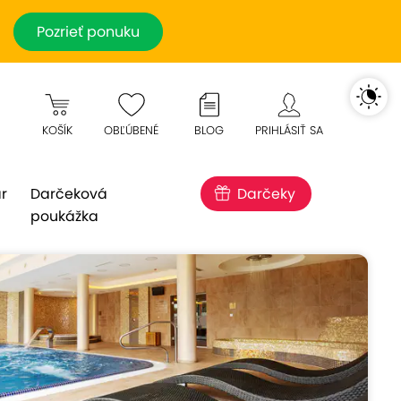
Pozrieť ponuku
KOŠÍK
OBĽÚBENÉ
BLOG
PRIHLÁSIŤ SA
r
Darčeková
Darčeky
poukážka