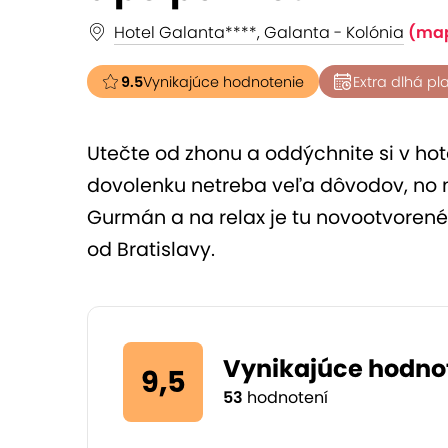
Hotel Galanta****, Galanta - Kolónia
(ma
9.5
Vynikajúce hodnotenie
Extra dlhá pl
Utečte od zhonu a oddýchnite si v hot
dovolenku netreba veľa dôvodov, no ni
Gurmán a na relax je tu novootvorené
od Bratislavy.
Vynikajúce hodno
9,5
53
hodnotení