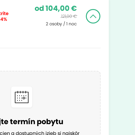
od 104,00 €
ríte
121,00 €
14%
2 osoby / 1 noc
te termín pobytu
cien a dostupných izieb si najskôr