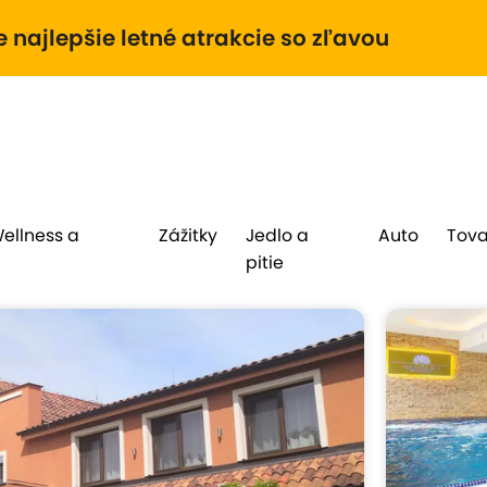
e najlepšie letné atrakcie so zľavou
Wellness a
Zážitky
Jedlo a
Auto
Tova
pitie