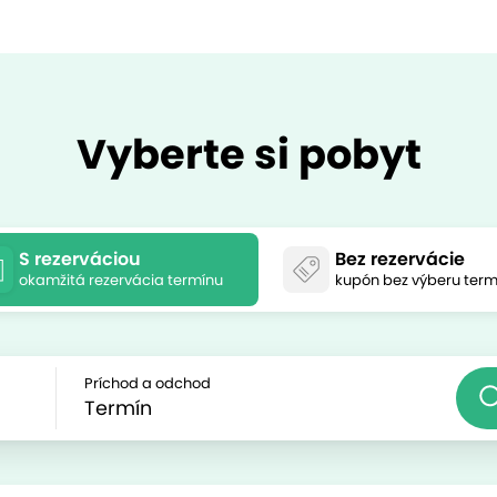
Vyberte si pobyt
S rezerváciou
Bez rezervácie
okamžitá rezervácia termínu
kupón bez výberu term
Príchod a odchod