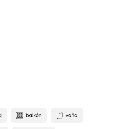
a
balkón
vaňa