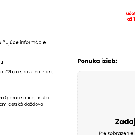
ušet
až 
lňujúce informácie
Ponuka izieb:
ru
a lôžko a stravu na izbe s
dra
(parná sauna, fínska
údom, detská dažďová
Zadaj
Pre zobrazenie 