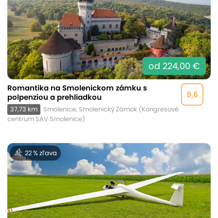
od 224,00 €
Romantika na Smolenickom zámku s
9,6
polpenziou a prehliadkou
37,73 km
Smolenice, Smolenický Zámok (Kongresové
centrum SAV Smolenice)
22 % zľava