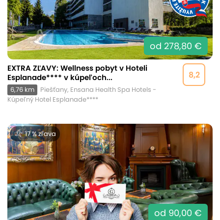
od 278,80 €
EXTRA ZĽAVY: Wellness pobyt v Hoteli
8,2
Esplanade**** v kúpeľoch...
6,76 km
Piešťany, Ensana Health Spa Hotels -
Kúpeľný Hotel Esplanade****
17 % zľava
od 90,00 €