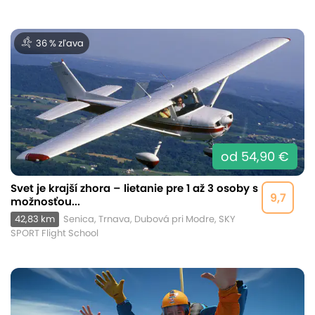
36 % zľava
od 54,90 €
Svet je krajší zhora – lietanie pre 1 až 3 osoby s
9,7
možnosťou...
42,83 km
Senica, Trnava, Dubová pri Modre, SKY
SPORT Flight School