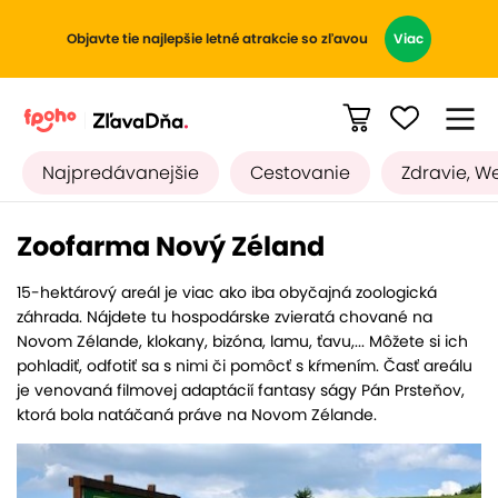
Objavte tie najlepšie letné atrakcie so zľavou
Viac
Najpredávanejšie
Cestovanie
Zdravie, W
Zoofarma Nový Zéland
15-hektárový areál je viac ako iba obyčajná zoologická
záhrada. Nájdete tu hospodárske zvieratá chované na
Novom Zélande, klokany, bizóna, lamu, ťavu,... Môžete si ich
pohladiť, odfotiť sa s nimi či pomôcť s kŕmením. Časť areálu
je venovaná filmovej adaptácií fantasy ságy Pán Prsteňov,
ktorá bola natáčaná práve na Novom Zélande.