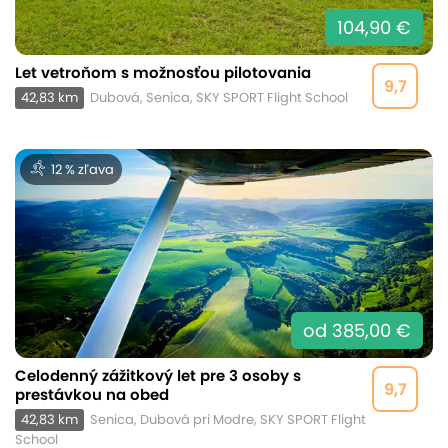
104,90 €
Let vetroňom s možnosťou pilotovania
9,7
42,83 km
Dubová, Senica, SKY SPORT Flight School
12 % zľava
od 385,00 €
Celodenný zážitkový let pre 3 osoby s
9,7
prestávkou na obed
42,83 km
Senica, Dubová pri Modre, SKY SPORT Flight
School