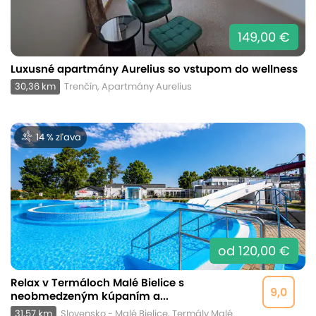
149,00 €
Luxusné apartmány Aurelius so vstupom do wellness
30,36 km
Trenčín, Apartmány Aurelius
14 % zľava
od 120,00 €
Relax v Termáloch Malé Bielice s
9,0
neobmedzeným kúpaním a...
31,57 km
Slovensko - Malé Bielice, Termály Malé