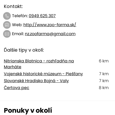
Kontakt:
Telefón:
0949 625 307
Web:
http://www.zoo-farma.sk/
Email:
nz.zoofarma@gmail.com
Ďalšie tipy v okolí:
Nitrianska Blatnica - rozhľadňa na
6 km
Marháte
Vojenské historické múzeum - Piešťany
7 km
Slovanské Hradisko Bojná - Valy
7 km
Čertova pec
8 km
Ponuky v okolí