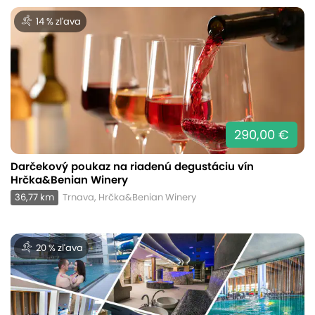
14 % zľava
290,00 €
Darčekový poukaz na riadenú degustáciu vín
Hrčka&Benian Winery
36,77 km
Trnava, Hrčka&Benian Winery
20 % zľava