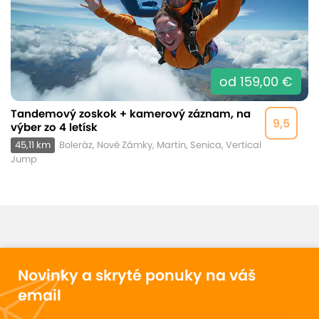
od 159,00 €
Tandemový zoskok + kamerový záznam, na
9,5
výber zo 4 letísk
45,11 km
Boleráz, Nové Zámky, Martin, Senica, Vertical
Jump
Novinky a skryté ponuky na váš
email