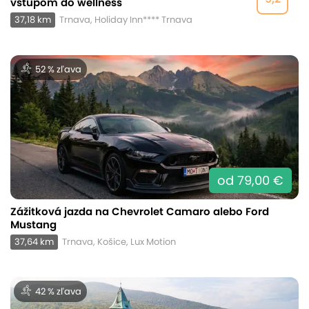
vstupom do wellness
37,18 km
Trnava, Holiday Inn**** Trnava
52 % zľava
od 79,00 €
Zážitková jazda na Chevrolet Camaro alebo Ford
Mustang
37,64 km
Trnava, Košice, Lux Motion
42 % zľava