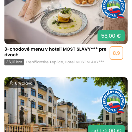
58,00 €
3-chodové menu v hoteli MOST SLÁVY*** pre
8,9
dvoch
36,01 km
Trenčianske Teplice, Hotel MOST SLÁVY***
8 % zľava
od 172,00 €