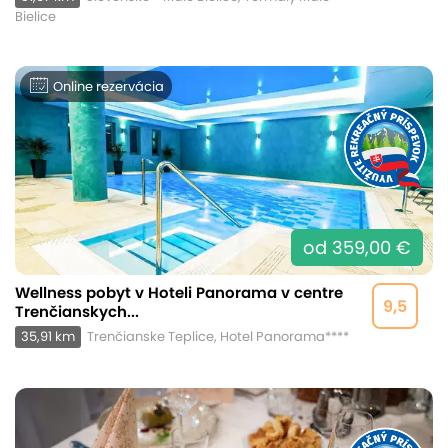
Bielice
Online rezervácia
od 359,00 €
Wellness pobyt v Hoteli Panorama v centre
9,5
Trenčianskych...
35,91 km
Trenčianske Teplice, Hotel Panorama****