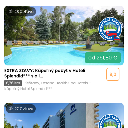
28 % zľava
od 261,80 €
EXTRA ZĽAVY: Kúpeľný pobyt v Hoteli
9,0
Splendid*** s all...
6,76 km
Piešťany, Ensana Health Spa Hotels -
Kúpeľný Hotel Splendid***
27 % zľava