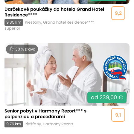
Darčekové poukážky do hotela Grand Hotel
9,2
Residence****
9,35 km
Piešťany, Grand hotel Residence****
superior
30 % zľava
od 239,00 €
Senior pobyt v Harmony Rezort*** s
9,1
polpenziou a procedúrami
9,76 km
Piešťany, Harmony Rezort