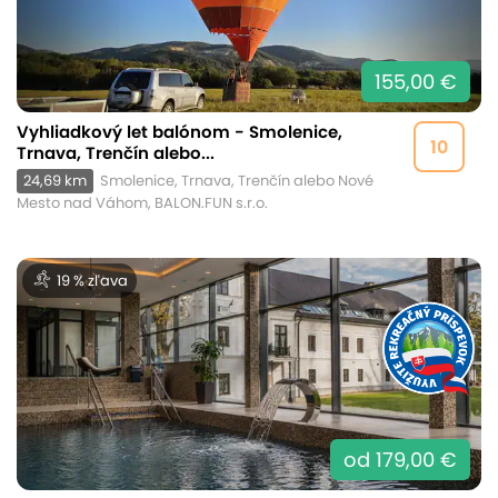
155,00 €
Vyhliadkový let balónom - Smolenice,
10
Trnava, Trenčín alebo...
24,69 km
Smolenice, Trnava, Trenčín alebo Nové
Mesto nad Váhom, BALON.FUN s.r.o.
19 % zľava
od 179,00 €