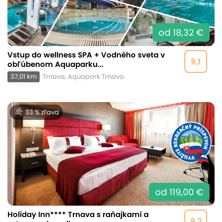
od 18,32 €
Vstup do wellness SPA + Vodného sveta v
9,1
obľúbenom Aquaparku...
37,01 km
Trnava, Aquapark Trnava
33 % zľava
od 119,00 €
Holiday Inn**** Trnava s raňajkami a
9,2