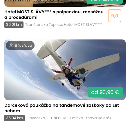
Hotel MOST SLÁVY*** s polpenziou, masážou
9,0
a procedúrami
36,01 km
Trenčianske Teplice, Hotel MOST SLÁVY***
8 % zľava
od 93,90 €
Darčeková poukážka na tandemové zoskoky od Let
nebom
36,04 km
Slovensko, LET NEBOM - Letisko Trnava Boleráz