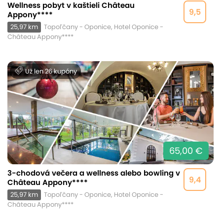
Wellness pobyt v kaštieli Château
9,5
Appony****
25,97 km
Topoľčany - Oponice, Hotel Oponice -
Château Appony****
Už len 26 kupóny
65,00 €
3-chodová večera a wellness alebo bowling v
9,4
Château Appony****
25,97 km
Topoľčany - Oponice, Hotel Oponice -
Château Appony****