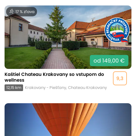
17 % zľava
od 149,00 €
Kaštiel Chateau Krakovany so vstupom do
9,3
wellness
12,15 km
Krakovany - Piešťany, Chateau Krakovany