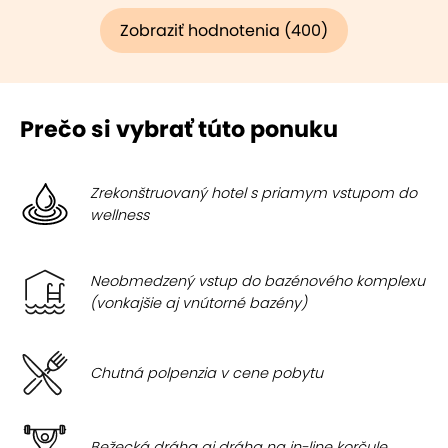
Zobraziť hodnotenia (400)
Prečo si vybrať túto ponuku
Zrekonštruovaný hotel s priamym vstupom do
wellness
Neobmedzený vstup do bazénového komplexu
(vonkajšie aj vnútorné bazény)
Chutná polpenzia v cene pobytu
Bežecká dráha aj dráha na in-line korčule