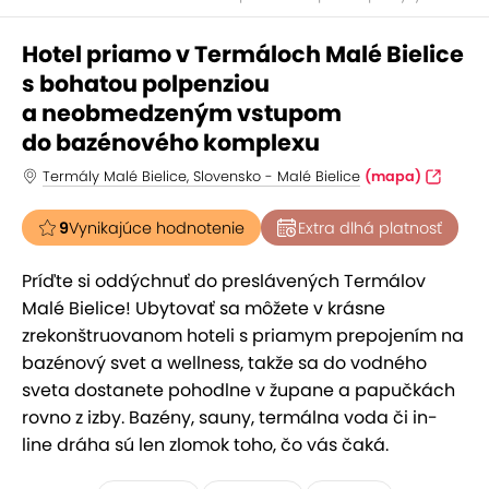
Hotel priamo v Termáloch Malé Bielice
s bohatou polpenziou
a neobmedzeným vstupom
do bazénového komplexu
Termály Malé Bielice, Slovensko - Malé Bielice
(mapa)
9
Vynikajúce hodnotenie
Extra dlhá platnosť
Príďte si oddýchnuť do preslávených Termálov
Malé Bielice! Ubytovať sa môžete v krásne
zrekonštruovanom hoteli s priamym prepojením na
bazénový svet a wellness, takže sa do vodného
sveta dostanete pohodlne v župane a papučkách
rovno z izby. Bazény, sauny, termálna voda či in-
line dráha sú len zlomok toho, čo vás čaká.