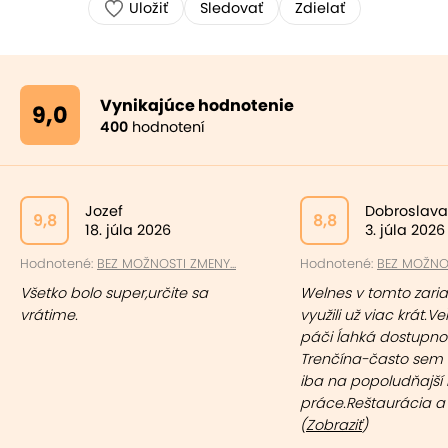
Uložiť
Sledovať
Zdielať
Vynikajúce hodnotenie
9,0
400
hodnotení
Jozef
Dobroslava
9,8
8,8
18. júla 2026
3. júla 2026
Hodnotené:
BEZ MOŽNOSTI ZMENY...
Hodnotené:
BEZ MOŽNOS
Všetko bolo super,určite sa
Welnes v tomto zari
vrátime.
využili už viac krát.
páči ĺahká dostupnos
Trenčína-často sem
iba na popoludňajší r
práce.Reštaurácia a p
(
Zobraziť
)