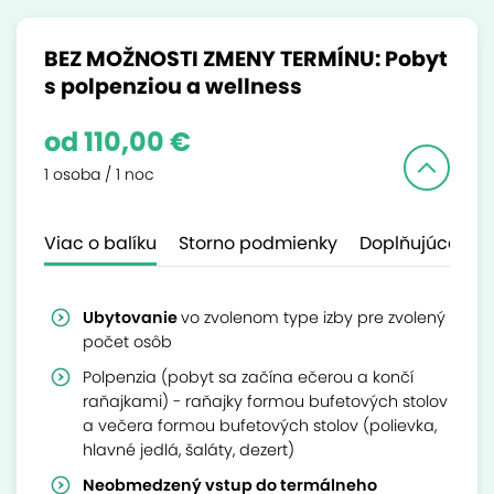
BEZ MOŽNOSTI ZMENY TERMÍNU: Pobyt
s polpenziou a wellness
od 110,00 €
1 osoba / 1 noc
Viac o balíku
Storno podmienky
Doplňujúce inf
Ubytovanie
vo zvolenom type izby pre zvolený
počet osôb
Polpenzia (pobyt sa začína ečerou a končí
raňajkami) - raňajky formou bufetových stolov
a večera formou bufetových stolov (polievka,
hlavné jedlá, šaláty, dezert)
Neobmedzený vstup do termálneho