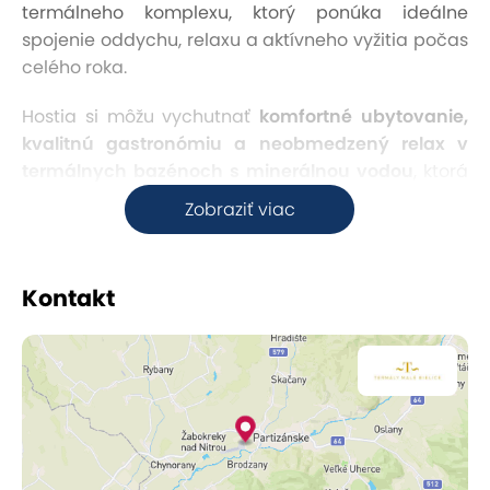
termálneho komplexu, ktorý ponúka ideálne
spojenie oddychu, relaxu a aktívneho vyžitia počas
celého roka.
Hostia si môžu vychutnať
komfortné ubytovanie,
kvalitnú gastronómiu a neobmedzený relax v
termálnych bazénoch s minerálnou vodou
, ktorá
je vyhľadávaná pre svoje priaznivé účinky na
Zobraziť viac
pohybový aparát, regeneráciu a celkové uvoľnenie
organizmu. Súčasťou areálu sú
vnútorné aj
vonkajšie bazény, relaxačné zóny
a príjemné
Kontakt
prostredie ideálne na oddych od každodenných
povinností.
Ubytovanie
Ubytovanie je pripravené v moderne zariadených