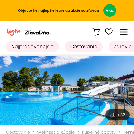
Objavte tie najlepšie letné atrakcie so zľavou
Viac
Najpredávanejšie
Cestovanie
Zdravie,
+32
Cestovanie
Wellness a kúpele
Kúpeľné pobyty
Term