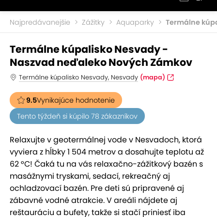
Najpredávanejšie
Zážitky
Aquaparky
Termálne kúp
Termálne kúpalisko Nesvady -
Naszvad neďaleko Nových Zámkov
Termálne kúpalisko Nesvady, Nesvady
(mapa)
9.5
Vynikajúce hodnotenie
Tento týždeň si kúpilo 78 zákazníkov
Relaxujte v geotermálnej vode v Nesvadoch, ktorá
vyviera z hĺbky 1 504 metrov a dosahujte teplotu až
62 °C! Čaká tu na vás relaxačno-zážitkový bazén s
masážnymi tryskami, sedací, rekreačný aj
ochladzovací bazén. Pre deti sú pripravené aj
zábavné vodné atrakcie. V areáli nájdete aj
reštauráciu a bufety, takže si stačí priniesť iba