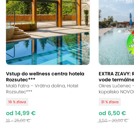
Vstup do wellness centra hotela
EXTRA ZĽAVY: 
Rozsutec***
vode termálneh
Malá Fatra – Vrátna dolina, Hotel
Okres Lučenec 
Rozsutec***
kúpalisko NOVO
16 % zľava
31 % zľava
od 14,99 €
od 6,50 €
18 - 25,00 €
8,50 - 20,00 €