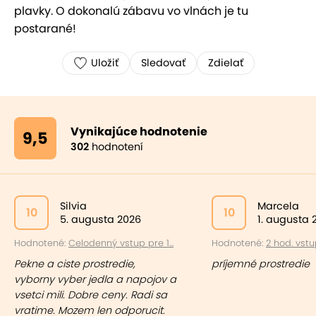
plavky. O dokonalú zábavu vo vlnách je tu
postarané!
Uložiť
Sledovať
Zdielať
Vynikajúce hodnotenie
9,5
302
hodnotení
Silvia
Marcela
10
10
5. augusta 2026
1. augusta 
Hodnotené:
Celodenný vstup pre 1...
Hodnotené:
2 hod. vstup
Pekne a ciste prostredie,
príjemné prostredie
vyborny vyber jedla a napojov a
vsetci mili. Dobre ceny. Radi sa
vratime. Mozem len odporucit.