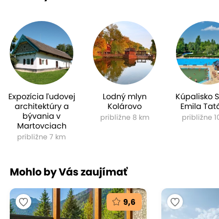
Expozícia ľudovej
Lodný mlyn
Kúpalisko 
architektúry a
Kolárovo
Emila Tat
bývania v
približne 8 km
približne 
Martovciach
približne 7 km
Mohlo by Vás zaujímať
9,6