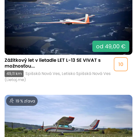
od 49,00 €
Zážitkový let v lietadle LET L-13 SE VIVAT s
10
možnosťou...
49,11 km
Spišská Nová Ves, Letisko Spišská Nová Ves
(Lietaj.me)
19 % zľava