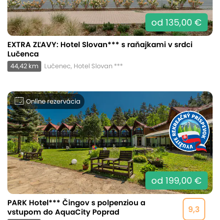
od 135,00 €
EXTRA ZĽAVY: Hotel Slovan*** s raňajkami v srdci
Lučenca
44,42 km
Lučenec, Hotel Slovan ***
Online rezervácia
od 199,00 €
PARK Hotel*** Čingov s polpenziou a
9,3
vstupom do AquaCity Poprad