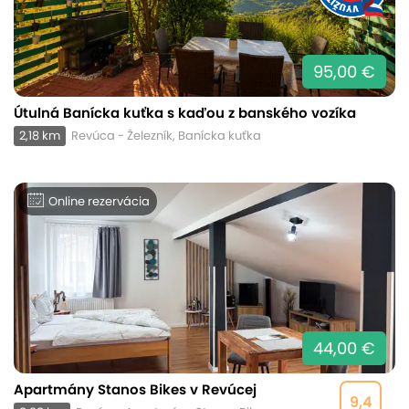
95,00 €
Útulná Banícka kuťka s kaďou z banského vozíka
2,18 km
Revúca - Železník, Banícka kuťka
Online rezervácia
44,00 €
Apartmány Stanos Bikes v Revúcej
9,4