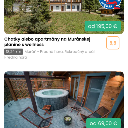
od 195,00 €
Chatky alebo apartmány na Muránskej
8,8
planine s wellness
18,24 km
Muráň - Predná hora, Rekreačný areál
Predná hora
od 69,00 €