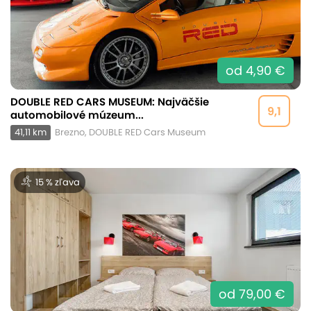
od 4,90 €
DOUBLE RED CARS MUSEUM: Najväčšie
9,1
automobilové múzeum...
41,11 km
Brezno, DOUBLE RED Cars Museum
15 % zľava
od 79,00 €