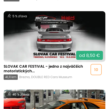
5 % zľava
od 8,50 €
SLOVAK CAR FESTIVAL - jedno z najväčších
10
motoristických...
41,11 km
Brezno, DOUBLE RED Cars Museum
45 % zľava