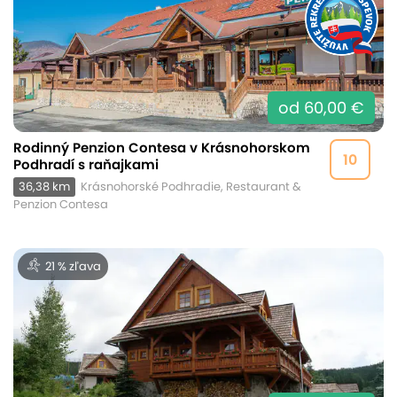
od 60,00 €
Rodinný Penzion Contesa v Krásnohorskom
10
Podhradí s raňajkami
36,38 km
Krásnohorské Podhradie, Restaurant &
Penzion Contesa
21 % zľava