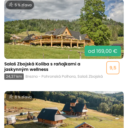
5 % zľava
od 169,00 €
Salaš Zbojská Koliba s raňajkami a
9,5
jaskynným wellness
24,37 km
Brezno - Pohronská Polhora, Salaš Zbojská
8 % zľava