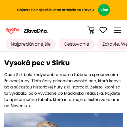
Objavte tie najlepšie letné atrakcie so zľavou
Viac
Najpredávanejšie
Cestovanie
Zdravie, W
Vysoká pec v Sirku
Obec Sirk bola kedysi dobre známa ťažbou a spracovaním
železnej rudy. Tieto časy pripomína vysoká pec, ktorá kedysi
bola súčasťou historickej huty z 19. storočia. Železo, ktoré sa
tu vyrábalo, bolo vyvážané do Maďarska i Rakúska. Nájdete
tu aj informačnú tabuľu, ktorá informuje o histórii železiarní
na Slovensku.