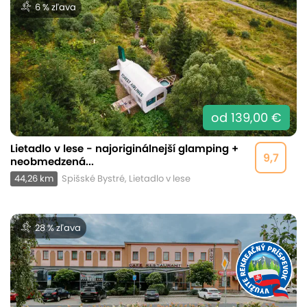
6 % zľava
od 139,00 €
Lietadlo v lese - najoriginálnejší glamping +
9,7
neobmedzená...
44,26 km
Spišské Bystré, Lietadlo v lese
28 % zľava