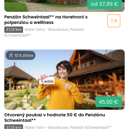
od 37,99 €
Penzión Schweintaal** na Horehroní s
7,9
polpenziou a welllness
37,13 km
Nízke Tatry - Braväcovo, Penzión
Schweintaal**
10 % zľava
45,00 €
Otvorený poukaz v hodnote 50 € do Penziónu
Schweintaal**
37,13 km
Nízke Tatry - Braväcovo, Penzión Schweintaal**