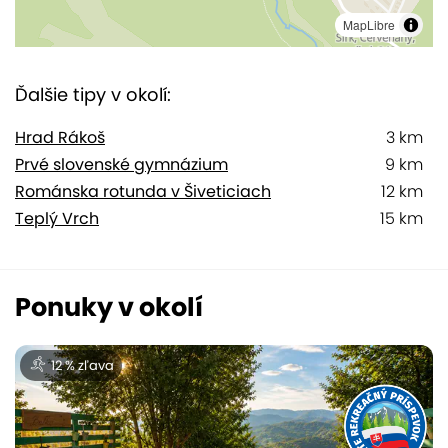
MapLibre
Ďalšie tipy v okolí:
Hrad Rákoš
3 km
Prvé slovenské gymnázium
9 km
Románska rotunda v Šiveticiach
12 km
Teplý Vrch
15 km
Ponuky v okolí
12 % zľava