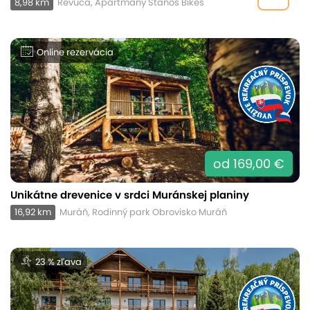
8,98 km
Revúca, Apartmány Stanos Bikes
Online rezervácia
od 169,00 €
Unikátne drevenice v srdci Muránskej planiny
16,92 km
Muráň, Rodinný park Obrovisko Muráň
23 % zľava