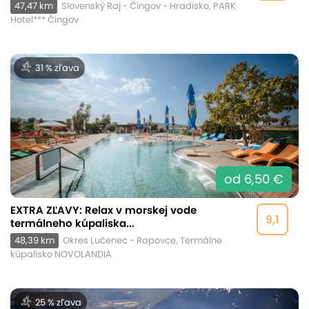
47,47 km
Slovenský Raj - Čingov - Hradisko, PARK
Hotel*** Čingov
31 % zľava
od 6,50 €
EXTRA ZĽAVY: Relax v morskej vode
9,1
termálneho kúpaliska...
48,39 km
Okres Lučenec - Rapovce, Termálne
kúpalisko NOVOLANDIA
25 % zľava