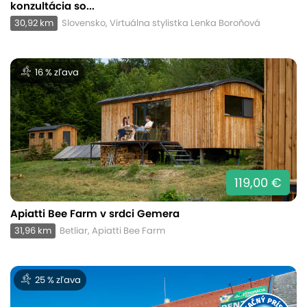
konzultácia so...
30,92 km
Slovensko, Virtuálna stylistka Lenka Boroňová
16 % zľava
119,00 €
Apiatti Bee Farm v srdci Gemera
31,96 km
Betliar, Apiatti Bee Farm
25 % zľava