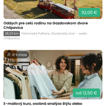
92,00 €
Oddych pre celú rodinu na Gazdovskom dvore
Chlipavica
28,33 km
Pohronská Polhora, Gazdovský dvor – sedlo
Chlipavica
21 % zľava
od 12,50 €
E-mailový kurz, osobná analýza štýlu alebo