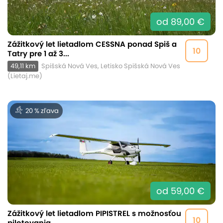
od 89,00 €
Zážitkový let lietadlom CESSNA ponad Spiš a
10
Tatry pre 1 až 3...
49,11 km
Spišská Nová Ves, Letisko Spišská Nová Ves
(Lietaj.me)
20 % zľava
od 59,00 €
Zážitkový let lietadlom PIPISTREL s možnosťou
10
pilotovania