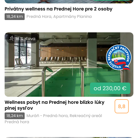
Privátny wellness na Prednej Hore pre 2 osoby
18,24 km
Predná Hora, Apartmány Planina
18 % zľava
od 230,00 €
Wellness pobyt na Prednej hore blízko lúky
8,8
plnej sysľov
18,24 km
Muráň - Predná hora, Rekreačný areál
Predná hora