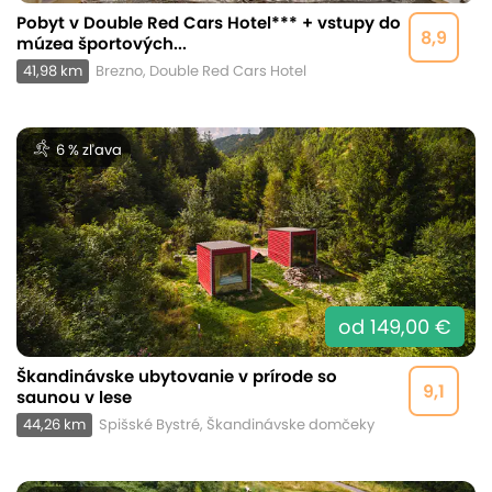
Pobyt v Double Red Cars Hotel*** + vstupy do
8,9
múzea športových...
41,98 km
Brezno, Double Red Cars Hotel
6 % zľava
od 149,00 €
Škandinávske ubytovanie v prírode so
9,1
saunou v lese
44,26 km
Spišské Bystré, Škandinávske domčeky