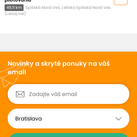
49,11 km
Spišská Nová Ves, Letisko Spišská Nová Ves
(Lietaj.me)
Novinky a skryté ponuky na váš
email