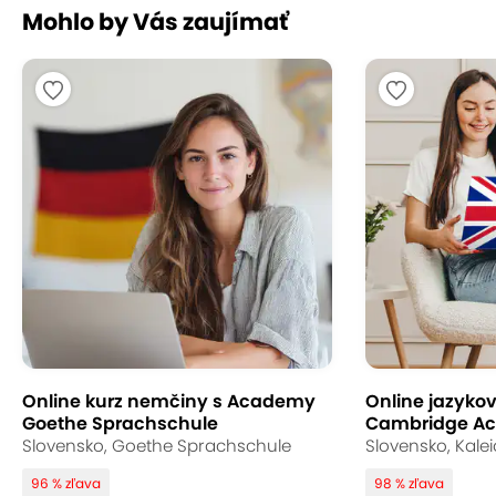
Mohlo by Vás zaujímať
Online konzultácia (30 minút) ponúka rýchle
riešenie, ak máte plnú skriňu a nič na seba. Pomôže
vám vybrať oblečenie na konkrétnu príležitosť a
overiť správne strihy či kombinácie. Získate
hodnotné odpovede a istotu v obliekaní priamo z
domova.
Online kurz nemčiny s Academy
Online jazykov
Goethe Sprachschule
Cambridge A
Slovensko, Goethe Sprachschule
Slovensko, Kale
96 % zľava
98 % zľava