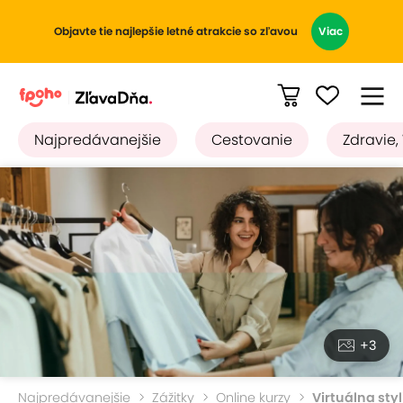
Objavte tie najlepšie letné atrakcie so zľavou
Viac
Najpredávanejšie
Cestovanie
Zdravie,
+3
Najpredávanejšie
Zážitky
Online kurzy
Virtuálna sty