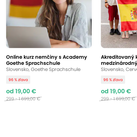
prečo ľudia prestanú chodiť na angličtinu. Ak však
budete využívať online platformu Cambridge
Academy, nemusíte sa trápiť, či sa na kurze
objavíte včas a ani sa nebudete musieť ničoho
vzdať. Iba vy sami sa rozhodnete, či a kedy máte
chuť učiť sa tak, aby vám vyučovanie nenarušilo
žiadnu z vašich aktivít.
Online kurz nemčiny s Academy
Akreditovaný k
Goethe Sprachschule
medzinárodný
Slovensko, Goethe Sprachschule
Slovensko, Cer
96 % zľava
96 % zľava
od 19,00 €
od 19,00 €
299 - 1 699,00 €
299 - 1 699,00 €