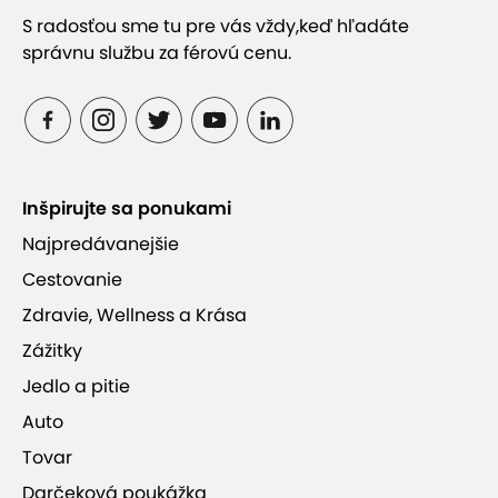
S radosťou sme tu pre vás vždy,
keď hľadáte
správnu službu za férovú cenu.
Inšpirujte sa ponukami
Najpredávanejšie
Cestovanie
Výhody kurzu online
Zdravie, Wellness a Krása
Zážitky
Tiež premýšľate o tom, prečo si stále viac a viac
Jedlo a pitie
ľudí volí jazykový kurz cez internet? V nasledujúcich
Auto
riadkoch sa dozviete niečo o výhodách jazykového
Tovar
kurzu online:
Darčeková poukážka