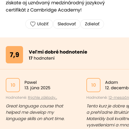
získate aj uznávaný medzinárodný jazykový
certifikát z Cambridge Academy!
Uložiť
Sledovať
Zdielať
Veľmi dobré hodnotenie
7,9
17
hodnotení
Pawel
Adam
10
10
13. júna 2025
12. decemb
Hodnotené:
Rýchle základy...
Hodnotené:
12-mesačný 
Great language course that
Tento kurz je dobre 
helped me develop my
a prehľadne štruktú
language skills on short time.
Materiály boli kvalitn
vysvetleniami a mn