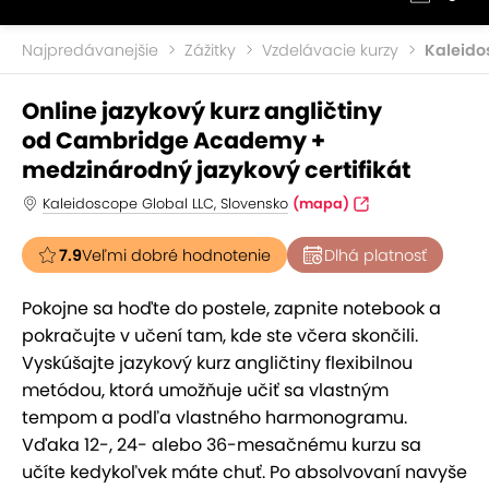
Najpredávanejšie
Zážitky
Vzdelávacie kurzy
Kaleido
Online jazykový kurz angličtiny
od Cambridge Academy +
medzinárodný jazykový certifikát
Kaleidoscope Global LLC, Slovensko
(mapa)
7.9
Veľmi dobré hodnotenie
Dlhá platnosť
Pokojne sa hoďte do postele, zapnite notebook a
pokračujte v učení tam, kde ste včera skončili.
Vyskúšajte jazykový kurz angličtiny flexibilnou
metódou, ktorá umožňuje učiť sa vlastným
tempom a podľa vlastného harmonogramu.
Vďaka 12-, 24- alebo 36-mesačnému kurzu sa
učíte kedykoľvek máte chuť. Po absolvovaní navyše