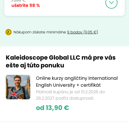
1 299 €
ušetríte
98 %
Nákupom získate minimálne
9 bodov (0,05 €)
Kaleidoscope Global LLC má pre vás
ešte aj túto ponuku
Online kurzy angličtiny International
English University + certifikát
Platnosť kupónu je od 13.2.2026 do
28.2.2027 podľa dostupnosti.
od 13,90 €