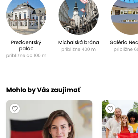
nevzniknú, a preto sa kurz aj viac oplatí. Zaplatíte
iba za kvalitu.
Prezidentský
Michalská brána
Galéria Ne
palác
približne 400 m
približne 
približne do 100 m
Mohlo by Vás zaujímať
Časová flexibilita
Nedostatok času je jeden z hlavných dôvodov,