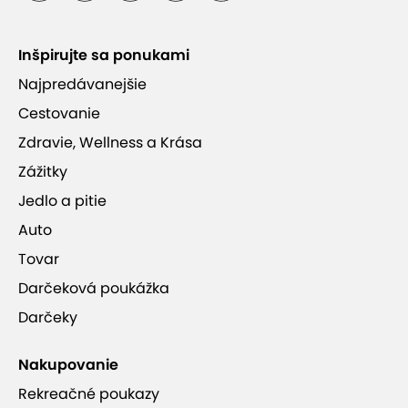
Pre každého od 5 do 100 rokov
Inšpirujte sa ponukami
1 min. v tuneli sa vyrovná zoskoku z lietadla z
Najpredávanejšie
výšky 4 000 m
Cestovanie
Zdravie, Wellness a Krása
Zážitky
Jedlo a pitie
HURRICANE FACTORY TATRALANDIA
Auto
Tovar
Darčeková poukážka
Darčeky
Nakupovanie
Rekreačné poukazy