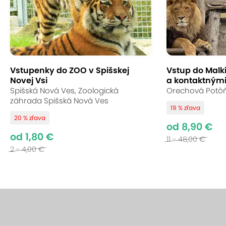
Vstupenky do ZOO v Spišskej
Vstup do Malk
Novej Vsi
a kontaktnými
Spišská Nová Ves, Zoologická
Orechová Potôň,
záhrada Spišská Nová Ves
19 % zľava
20 % zľava
od 8,90 €
od 1,80 €
11 - 48,00 €
2 - 4,00 €