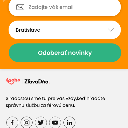
Zobraziť hodnotenia (33)
Odoberať novinky
Prečo si vybrať túto ponuku
Bezpečný adrenalínový zážitok
S radosťou sme tu pre vás vždy,
keď hľadáte
správnu službu za férovú cenu.
Lieta sa za každého počasia