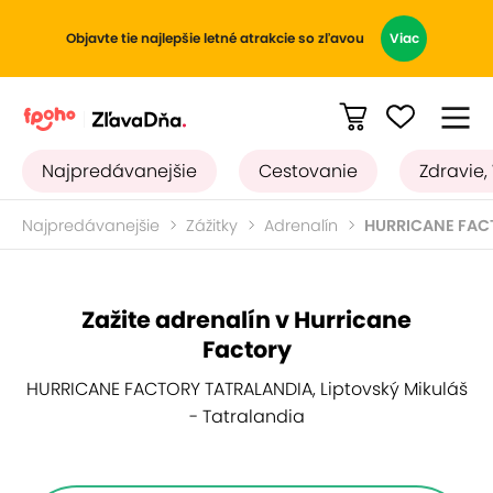
Objavte tie najlepšie letné atrakcie so zľavou
Viac
Najpredávanejšie
Cestovanie
Zdravie,
Najpredávanejšie
Zážitky
Adrenalín
HURRICANE FAC
Zažite adrenalín v Hurricane
Factory
HURRICANE FACTORY TATRALANDIA, Liptovský Mikuláš
- Tatralandia