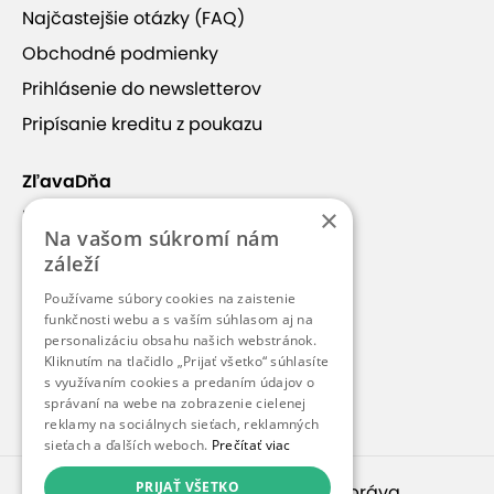
Najčastejšie otázky (FAQ)
Obchodné podmienky
+15
Prihlásenie do newsletterov
Pripísanie kreditu z poukazu
ZľavaDňa
Lietanie vo veternom tuneli
×
Náš príbeh
Hurricane Factory Tatralandia
Na vašom súkromí nám
Kontakt
záleží
Kariéra
Používame súbory cookies na zaistenie
Splňte si svoj sen o lietaní! V presklenej letovej
Blog
funkčnosti webu a s vaším súhlasom aj na
komore o priemere 4,3 metra a výške
personalizáciu obsahu našich webstránok.
Pre médiá
neuveriteľných 14 metrov prúdi vzduch rýchlosťou
Kliknutím na tlačidlo „Prijať všetko“ súhlasíte
s využívaním cookies a predaním údajov o
až 270 km/h.
Pre partnerov
správaní na webe na zobrazenie cielenej
reklamy na sociálnych sieťach, reklamných
Vy však lietate v bezpečnej výške a pod neustálym
sieťach a ďalších weboch.
Prečítať viac
dohľadom skúsených inštruktorov.
Zobraziť viac
PRIJAŤ VŠETKO
© 2010 – 2026
inspirago s. r. o.
. Všetky práva