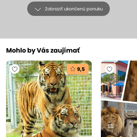
Zobraziť ukončenú ponuku
Mohlo by Vás zaujímať
+14
9,5
Zažite adrenalín v Hurricane Factory
HURRICANE FACTORY TATRALANDIA, Liptovský Mikuláš -
Tatralandia
(mapa)
9.3
Vynikajúce hodnotenie
Užite si pocit voľného pádu v jedinom reálnom
veternom tuneli na Slovensku! Čaká vás vietor s
rýchlosťou až 270 km/h, ktorý vám umožní lietať bez