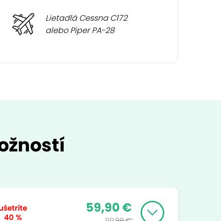
Lietadlá Cessna C172
alebo Piper PA-28
ožností
59,90 €
ušetríte
40 %
99,99 €