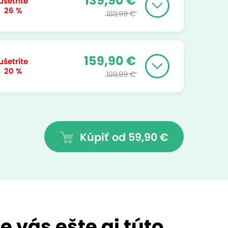
139,90 €
ušetríte
26 %
189,99 €
159,90 €
ušetríte
20 %
199,99 €
Kúpiť
od 59,90 €
 vás ešte aj túto