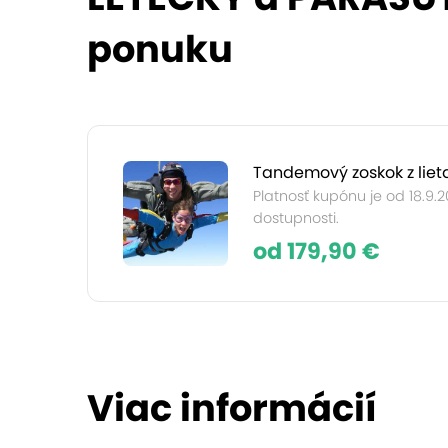
ponuku
Tandemový zoskok z liet
Platnosť kupónu je od 18.9.
dostupnosti.
od 179,90 €
Viac informácií