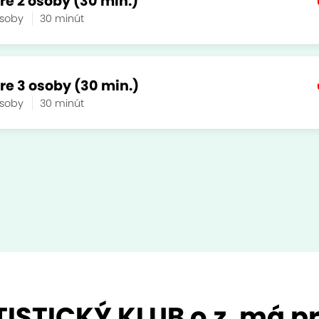
re 2 osoby (30 min.)
osoby
30 minút
re 3 osoby (30 min.)
osoby
30 minút
STICKÝ KLUB o.z. má pre