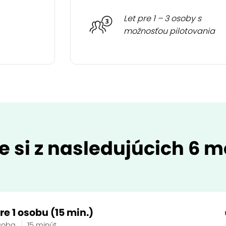
Let pre 1 – 3 osoby s
možnosťou pilotovania
e si z nasledujúcich 6 m
re 1 osobu (15 min.)
osoba
15 minút