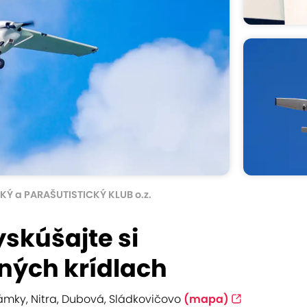
KÝ a PARAŠUTISTICKÝ KLUB o.z.
yskúšajte si
tných krídlach
Zámky, Nitra, Dubová, Sládkovičovo
(mapa)