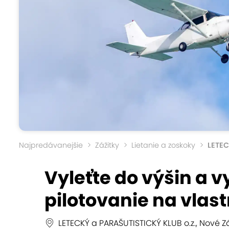
Najpredávanejšie
Zážitky
Lietanie a zoskoky
LETEC
Vyleťte do výšin a v
pilotovanie na vlas
LETECKÝ a PARAŠUTISTICKÝ KLUB o.z., Nové 