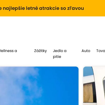
e najlepšie letné atrakcie so zľavou
Wellness a
Zážitky
Jedlo a
Auto
Tova
pitie