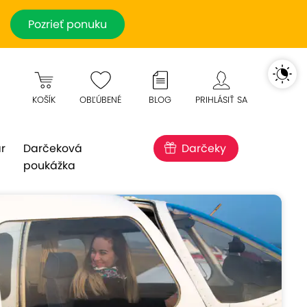
Pozrieť ponuku
KOŠÍK
OBĽÚBENÉ
BLOG
PRIHLÁSIŤ SA
r
Darčeková
Darčeky
poukážka