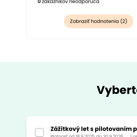
0
zákazníkov neodporúča
Zobraziť hodnotenia (2)
Vybert
Zážitkový let s pilotovaním p
Platnosť od 18.9.2025 do 30.9.2026
1 