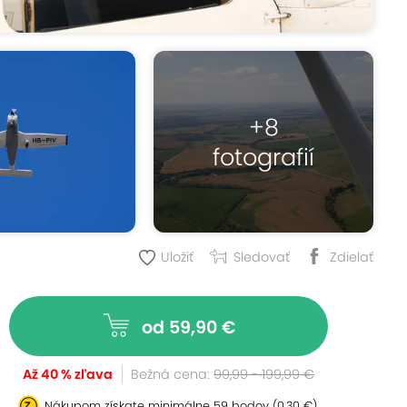
+8
fotografií
Uložiť
Sledovať
Zdielať
od 59,90 €
Až 40 % zľava
Bežná cena:
99,99 - 199,99 €
Nákupom získate minimálne
59 bodov
(0,30 €)