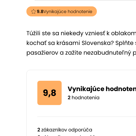
9.8
Vynikajúce hodnotenie
Túžili ste sa niekedy vzniesť k oblako
kochať sa krásami Slovenska? Splňte s
pasažierov a zažite nezabudnuteľný p
Vynikajúce hodnoten
9,8
2
hodnotenia
2
zákazníkov odporúča