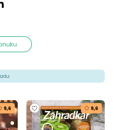
h
ponuku
radu:
9,6
9,6