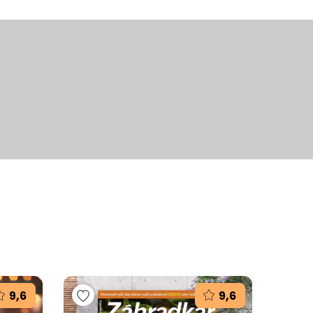
+26
fotografií
9,6
9,6