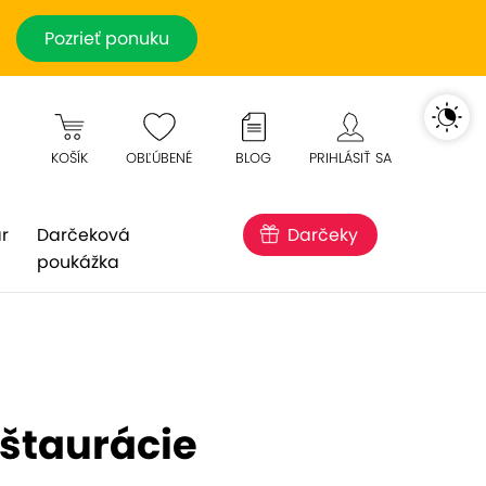
Pozrieť ponuku
KOŠÍK
OBĽÚBENÉ
BLOG
PRIHLÁSIŤ SA
r
Darčeková
Darčeky
poukážka
štaurácie