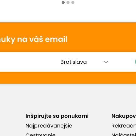
tenie
nuky na váš email
Monika
10
31. júla 2025
Hodnotené:
Otvorený poukaz v...
Milá obsluha, výborné jedlo, pekné
m
priestory.
Inšpirujte sa ponukami
Nakupov
hodnotenia (75)
Najpredávanejšie
Rekreač
Cestovanie
Najčastej