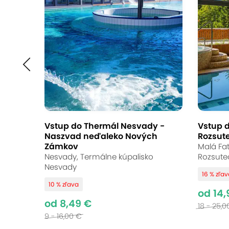
Otvorený poukaz do
a Reštaurácie pri K
Vináreň a Reštaurácia pri Kaplnke, Bratisl
9.1
Vynikajúce hodnotenie
Vstup do Thermál Nesvady -
Vstup d
Naszvad neďaleko Nových
Rozsut
Milujete poctivú domácu kuchyňu a tra
Zámkov
Malá Fat
vychutnáte výnimočné slovenské a maď
Nesvady, Termálne kúpalisko
Rozsute
Nesvady
máte voľnú ruku – vyberiete si presne
16 % zľa
10 % zľava
kruhu svojej rodiny a priateľov.
od 14,
od 8,49 €
18 - 25,0
9 - 16,00 €