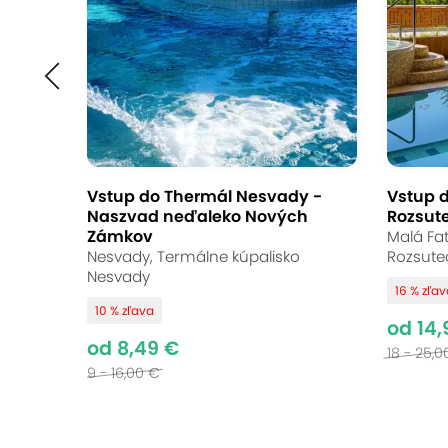
Vstup do Thermál Nesvady -
Vstup d
Naszvad neďaleko Nových
Rozsut
Zámkov
Malá Fat
Nesvady, Termálne kúpalisko
Rozsute
Nesvady
16 % zľa
10 % zľava
od 14,
od 8,49 €
18 - 25,0
9 - 16,00 €