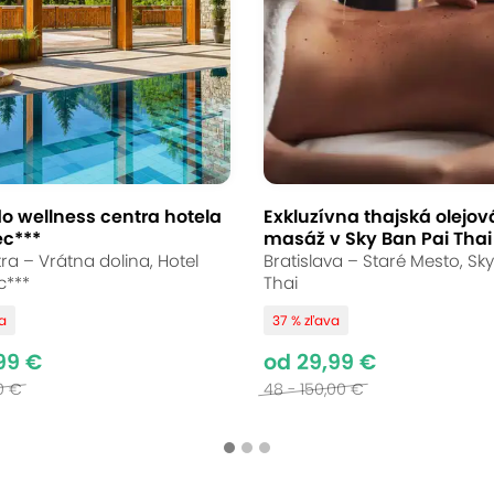
o wellness centra hotela
Exkluzívna thajská olejov
ec***
masáž v Sky Ban Pai Thai
ra – Vrátna dolina, Hotel
Bratislava – Staré Mesto, Sk
c***
Thai
va
37 % zľava
99 €
od 29,99 €
0 €
48 - 150,00 €