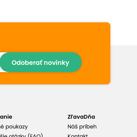
Prečo si vybrať túto
ponuku
Poctivé domáce jedlá zo
slovenskej a maďarskej
kuchyne
Odoberať novinky
Rôzne hodnoty poukazu
Atmosféra v tradičnom
folklórnom štýle s krojmi a
anie
ZľavaDňa
maľbami
né poukazy
Náš príbeh
šie otázky (FAQ)
Kontakt