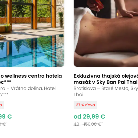
 Vinárne
aplnke vo Vajnoroch
ava - Vajnory
(mapa)
o wellness centra hotela
Exkluzívna thajská olejov
ec***
masáž v Sky Ban Pai Thai
dičné jedlá? V obľúbenej rodinnej Vinárni a Re
ra – Vrátna dolina, Hotel
Bratislava – Staré Mesto, Sk
arské špeciality v útulnej a príjemnej folkl
c***
Thai
 to, na čo máte práve chuť. Doprajte si gurmáns
va
37 % zľava
99 €
od 29,99 €
0 €
48 - 150,00 €