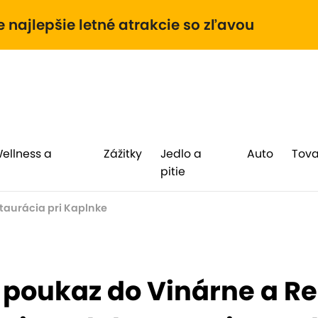
e najlepšie letné atrakcie so zľavou
Wellness a
Zážitky
Jedlo a
Auto
Tova
pitie
taurácia pri Kaplnke
 poukaz do Vinárne a Re