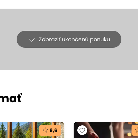
Zobraziť ukončenú ponuku
ímať
9,6