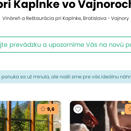
pri Kaplnke vo Vajnoroc
Vináreň a Reštaurácia pri Kaplnke, Bratislava - Vajnory
jte prevádzku a upozorníme Vás na novú 
 ponuka sa už minula, ale našli sme pre vás ideálnu náh
9,6