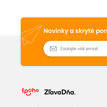
Vynikajúce hodno
9,1
75
hodnotení
Novinky a skryté po
Monika
10
7. augusta 2025
Hodnotené:
Otvorený poukaz v...
Veľké porcie chutného jedla, milá
obsluha, žiadny problém s uplatnení
kupónu.
Zobraziť 