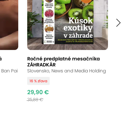
á
Ročné predplatné mesačníka
ZÁHRADKÁR
y Ban Pai
Slovensko, News and Media Holding
16 % zľava
29,90 €
35,88 €