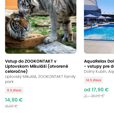
Vstup do ZOOKONTAKT v
AquaRelax Dol
Liptovskom Mikuláši (otvorené
- vstupy pre d
celoročne)
Dolný Kubín, Aq
Liptovský Mikuláš, ZOOKONTAKT family
14 % zľava
park
od 17,90 €
6 % zľava
21 - 35,00 €
14,90 €
16,00 €