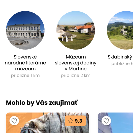
Slovenské
Múzeum
Sklabinský
národné literárne
slovenskej dediny
približne 
múzeum
v Martine
približne 1 km
približne 2 km
Mohlo by Vás zaujímať
9,3