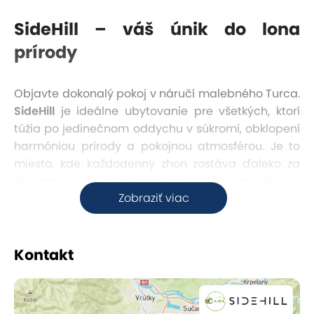
SideHill – váš únik do lona
prírody
Objavte dokonalý pokoj v náručí malebného Turca.
SideHill
je ideálne ubytovanie pre všetkých, ktorí
túžia po jedinečnom oddychu v súkromí, obklopení
harmóniou prírody a pokojnou atmosférou. Je to
miesto, kde každodenný zhon zostáva ďaleko za
dverami a vy si užívate čistú krásu prírody na
Zobraziť viac
dosah ruky.
Tipy na výlet v okolí
Kontakt
Každý kút Turca ukrýva jedinečné zážitky:
Martinské hole
: Od lyžiarskeho areálu