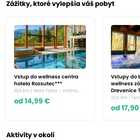
Zážitky, ktoré vylepšia váš pobyt
Vstup do wellness centra
Vstupy do 
hotela Rozsutec***
wellness zó
Drevenice 
19,9 km | Malá Fatra – Vrátna...
22,6 km | Te
od 14,99 €
od 17,90
Aktivity v okolí