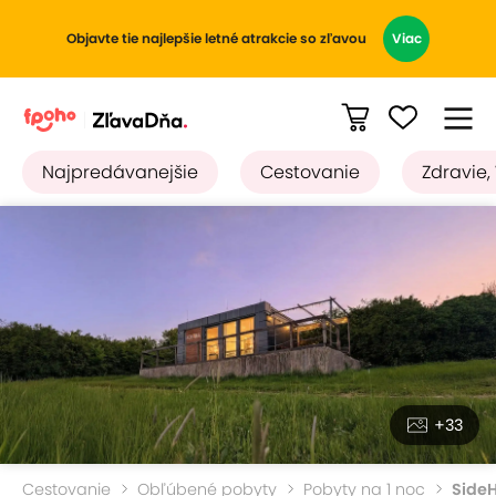
Objavte tie najlepšie letné atrakcie so zľavou
Viac
Najpredávanejšie
Cestovanie
Zdravie,
+33
Cestovanie
Obľúbené pobyty
Pobyty na 1 noc
SideH