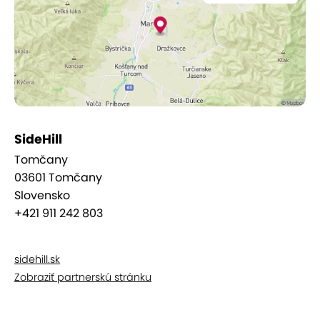
Martinky cez jedinečnú Ferratu dostupnú po
celý rok až po adrenalínové jazdy na
horských kolobežkách – dobrodružstvo tu
číha na každom kroku.
Sklabinský hrad
: Mystická zrúcanina je
klenotom Veľkej Fatry a neodolateľnou
výzvou pre milovníkov histórie. Len pár minút
SideHill
jazdy od Martina.
Tomčany
Múzeum slovenskej dediny
: Najväčšia
03601 Tomčany
expozícia pod holým nebom vás vtiahne do
Slovensko
života našich predkov – spoznáte tradičné
+421 911 242 803
remeslá, architektúru i každodenný život v
srdci Jahodníckych hájov.
sidehill.sk
Zobraziť partnerskú stránku