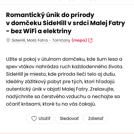
Romantický únik do prírody
v domčeku SideHill v srdci Malej Fatry
- bez WiFi a elektriny
SideHill, Malá Fatra - Tomčany
(mapa)
Užite si pokoj v útulnom domčeku, kde šum lesa a
spev vtákov nahrádza ruch každodenného života.
SideHill je miesto, kde príroda lieči telo aj dušu.
Ideálny zážitkový pobyt pre tých, ktorí hľadajú
autentický únik v objatí Malej Fatry. Zrelaxujte,
nadýchnite sa čerstvého vzduchu a nechajte sa
očariť krásami, ktoré tu na vás čakajú.
Uložiť
Sledovať
Zdielať