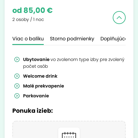
od 85,00 €
2 osoby / 1 noc
Viac o balíku
Storno podmienky
Doplňujúce inf
Ubytovanie
vo zvolenom type izby pre zvolený
počet osôb
Welcome drink
Malé prekvapenie
Parkovanie
Ponuka izieb: