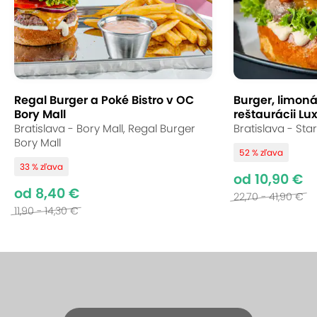
Regal Burger a Poké Bistro v OC
Burger, limoná
Bory Mall
reštaurácii Lu
Bratislava - Bory Mall, Regal Burger
Bratislava - Sta
Bory Mall
52 % zľava
33 % zľava
od 10,90 €
od 8,40 €
22,70 - 41,90 €
11,90 - 14,30 €