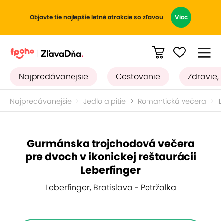
Objavte tie najlepšie letné atrakcie so zľavou
Viac
Najpredávanejšie
Cestovanie
Zdravie,
Najpredávanejšie
Jedlo a pitie
Romantická večera
Gurmánska trojchodová večera
pre dvoch v ikonickej reštaurácii
Leberfinger
Leberfinger, Bratislava - Petržalka