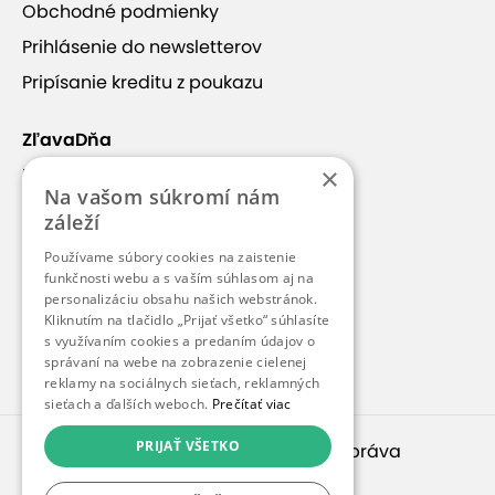
Obchodné podmienky
Prihlásenie do newsletterov
+17
Pripísanie kreditu z poukazu
ZľavaDňa
×
Náš príbeh
Na vašom súkromí nám
Kontakt
O REŠTAURÁCII LEBERFINGER
záleží
Kariéra
Používame súbory cookies na zaistenie
Blog
funkčnosti webu a s vaším súhlasom aj na
Reštaurácia Leberfinger, zameraná na prešporskú
personalizáciu obsahu našich webstránok.
kuchyňu, je regionálnou reštauráciou s vyše 250
Pre médiá
Kliknutím na tlačidlo „Prijať všetko“ súhlasíte
ročnou tradíciou. Je situovaná na dunajskom
s využívaním cookies a predaním údajov o
Pre partnerov
správaní na webe na zobrazenie cielenej
nábreží pri Sade Janka Kráľa v Petržalke v
reklamy na sociálnych sieťach, reklamných
historickom objekte hostinca. K dispozícii je vlastné
sieťach a ďalších weboch.
Prečítať viac
parkovisko, detské ihrisko vonku ako aj detský kútik
PRIJAŤ VŠETKO
© 2010 – 2026
inspirago s. r. o.
. Všetky práva
vnútri reštaurácie.
vyhradené.
Zobraziť viac