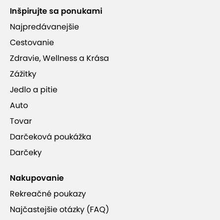
Inšpirujte sa ponukami
Výber menu na mieste
Najpredávanejšie
Cestovanie
Na nábreží Dunaja len kúsok od centra
Zdravie, Wellness a Krása
Zážitky
Jedlo a pitie
Auto
Tovar
Leberfinger
Darčeková poukážka
Darčeky
Nakupovanie
Rekreačné poukazy
Najčastejšie otázky (FAQ)