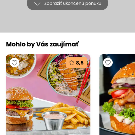
Zobraziť ukončenú ponuku
+15
Mohlo by Vás zaujímať
Gurmánska trojchodová večera
pre dvoch v ikonickej reštaurácii
8,5
Leberfinger
Leberfinger, Bratislava - Petržalka
(mapa)
9.2
Vynikajúce hodnotenie
Doprajte si nezabudnuteľný večer plný chutí a
elegancie v jednej z najznámejších bratislavských
reštaurácií – Leberfinger. Čaká vás trojchodové
menu pre dvoch s prípitkom, ktoré spája slovenskú