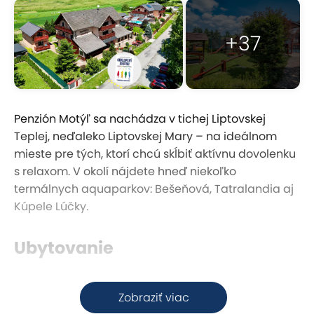
+37
Penzión Motýľ sa nachádza v tichej Liptovskej
Teplej, neďaleko Liptovskej Mary – na ideálnom
mieste pre tých, ktorí chcú skĺbiť aktívnu dovolenku
s relaxom. V okolí nájdete hneď niekoľko
termálnych aquaparkov: Bešeňová, Tatralandia aj
Kúpele Lúčky.
Ubytovanie
Ubytovanie ponúka priestranné izby s TV, WiFi,
Zobraziť viac
kúpeľňou a knižnicou. Každá izba má balkón alebo