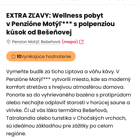
EXTRA ZĽAVY: Wellness pobyt
v Penzióne Motýľ*** s polpenziou
kúsok od Bešeňovej
Penzion Motýľ, Bešeňová
(mapa)
10
Vynikajúce hodnotenie
Vymeňte budík za ticho Liptova a vôňu kávy. V
Penzióne Motýľ*** vytvorili miesto, kde sa moderný
komfort stretáva s hrejivou atmosférou domova.
Ponorte sa do vyhrievaného bazéna s protiprúdom
alebo nechajte odplaviť starosti v horúcej saune a
vírivke. Či už vás láka termálna Bešeňová,
Tatralandia alebo turistika v Chočských vrchoch,
sú ideálnou základňou pre zážitky po celom
regióne.