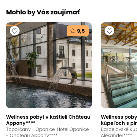
Mohlo by Vás zaujímať
9,5
Wellness pobyt v kaštieli Château
Wellness poby
Appony****
kúpeľoch s pl
Topoľčany - Oponice, Hotel Oponice
Bardejovské Kúp
- Château Appony****
Alexander****