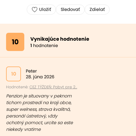
Uložiť
Sledovať
Zdielať
Vynikajúce hodnotenie
10
1
hodnotenie
Peter
10
28. júna 2026
Hodnotené:
CEZ TÝŽDEŇ: Pobyt pre 2...
Penzion je situovany v peknom
tichom prostredí na kraji obce,
super welness, strava kvalitná,
personál ústretový, vždy
ochotný pomoct, urcite sa este
niekedy vratime