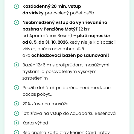
Každodenný 20 min. vstup
do vírivky
pre zvolený počet osôb
Neobmedzený vstup do vyhrievaného
bazéna v Penzióne Motýľ
(2 km
od Apartmánov Bešeň) –
platí najneskôr
od 8. 5. do 31. 10. 20
26
, kedy nie je k dispozícii
vírivka, počas novembra slúži
ako
ochladzovací bazén po saunovaní
)
Bazén 12×6 m s protiprúdom, masážnymi
tryskami a posúvateľným vysokým
zastrešením
Použitie lehátok pri bazéne neobmedzene
počas pobytu
20% zľava na masáže
10% zľava na vstup do Aquaparku Bešeňová
Karta výhod
Regionálna karta zliav Region Card Liptov