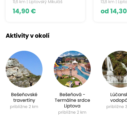
11,6 km | Liptovský Mikuláš
13,8 km | Lipt
14,90 €
od 14,30
Aktivity v okolí
Bešeňovské
Bešeňová -
Lúčans
travertíny
Termálne srdce
vodop
Liptova
približne 2 km
približne 
približne 2 km