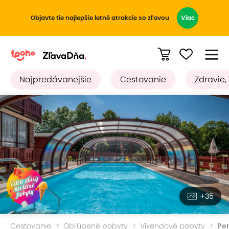
Objavte tie najlepšie letné atrakcie so zľavou
Viac
Najpredávanejšie
Cestovanie
Zdravie,
+35
Cestovanie
Obľúbené pobyty
Víkendové pobyty
Pe