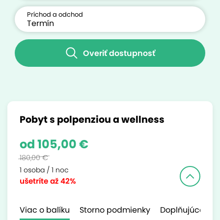
Príchod a odchod
Overiť dostupnosť
Pobyt s polpenziou a wellness
od 105,00 €
180,00 €
1 osoba / 1 noc
ušetríte
až 42%
Viac o balíku
Storno podmienky
Doplňujúce inf