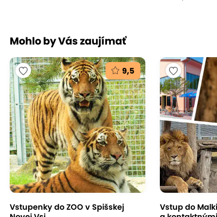
Mohlo by Vás zaujímať
9,5
Vstupenky do ZOO v Spišskej
Vstup do Malk
Novej Vsi
a kontaktnými