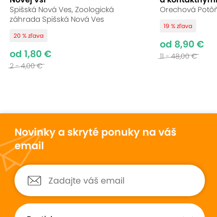
Spišská Nová Ves, Zoologická
Orechová Potôň,
záhrada Spišská Nová Ves
19 % zľava
20 % zľava
od 8,90 €
od 1,80 €
11 - 48,00 €
2 - 4,00 €
Novinky a skryté ponuky na váš
email