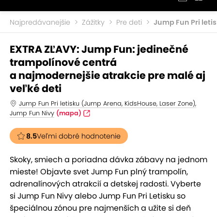
Najpredávanejšie
Zážitky
Pre deti
Jump Fun Pri leti
EXTRA ZĽAVY: Jump Fun: jedinečné
trampolínové centrá
a najmodernejšie atrakcie pre malé aj
veľké deti
Jump Fun Pri letisku (Jump Arena, KidsHouse, Laser Zone),
Jump Fun Nivy
(mapa)
8.5
Veľmi dobré hodnotenie
Skoky, smiech a poriadna dávka zábavy na jednom
mieste! Objavte svet Jump Fun plný trampolín,
adrenalínových atrakcií a detskej radosti. Vyberte
si Jump Fun Nivy alebo Jump Fun Pri Letisku so
špeciálnou zónou pre najmenších a užite si deň