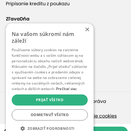
Pripísanie kreditu z poukazu
ZľavaDňa
×
Náš príbeh
Na vašom súkromí nám
Kontakt
záleží
Kariéra
Používame súbory cookies na zaistenie
funkčnosti webu a s vaším súhlasom aj na
Blog
personalizáciu obsahu našich webstránok.
Pre médiá
Kliknutím na tlačidlo „Prijať všetko“ súhlasíte
s využívaním cookies a predaním údajov o
Pre partnerov
správaní na webe na zobrazenie cielenej
reklamy na sociálnych sieťach, reklamných
sieťach a ďalších weboch.
Prečítať viac
PRIJAŤ VŠETKO
© 2010 – 2026
inspirago s. r. o.
. Všetky práva
vyhradené.
ODMIETNUŤ VŠETKO
Ochrana osobných údajov
|
Nastavenie cookies
Ak hľadáte ponuky v češtine, pozrite sa na
ZOBRAZIŤ PODROBNOSTI
od 13,90 €