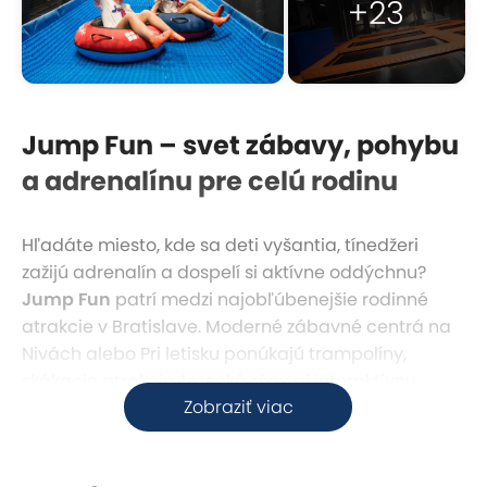
+23
Jump Fun – svet zábavy, pohybu
a adrenalínu pre celú rodinu
Hľadáte miesto, kde sa deti vyšantia, tínedžeri
zažijú adrenalín a dospelí si aktívne oddýchnu?
Jump Fun
patrí medzi najobľúbenejšie rodinné
atrakcie v Bratislave. Moderné zábavné centrá na
Nivách alebo Pri letisku ponúkajú trampolíny,
skákacie atrakcie, lezecké zóny aj interaktívnu
Zobraziť viac
zábavu pre malých aj veľkých dobrodruhov.
Zábava na 2 miestach v