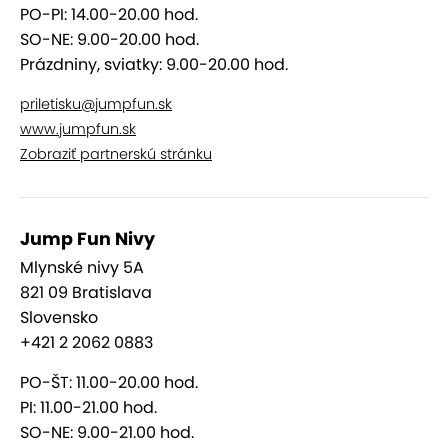
PO-PI: 14.00-20.00 hod.
V Jump Fun si na svoje prídu deti, tínedžeri aj
SO-NE: 9.00-20.00 hod.
rodičia. Čakajú vás:
Prázdniny, sviatky: 9.00-20.00 hod.
veľké trampolínové zóny
priletisku@jumpfun.sk
penové jamy a skokanské atrakcie
www.jumpfun.sk
Zobraziť partnerskú stránku
dráhy a parkour prvky
šmykľavky a lezecké zóny
priestory pre oslavy a skupinové akcie
Jump Fun Nivy
Jump Fun
je ideálnym miestom na rodinný deň,
Mlynské nivy 5A
víkendový program, narodeninovú oslavu či
821 09 Bratislava
teambuilding.
Slovensko
+421 2 2062 0883
Ideálne miesto pre detské oslavy
PO-ŠT: 11.00-20.00 hod.
v Bratislave
PI: 11.00-21.00 hod.
SO-NE: 9.00-21.00 hod.