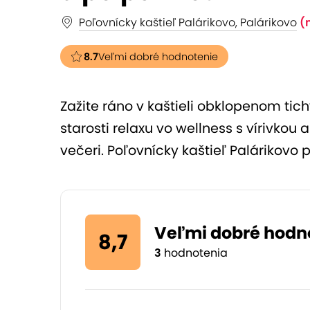
Poľovnícky kaštieľ Palárikovo, Palárikovo
(
8.7
Veľmi dobré hodnotenie
Zažite ráno v kaštieli obklopenom ti
starosti relaxu vo wellness s vírivko
večeri. Poľovnícky kaštieľ Palárikov
Veľmi dobré hodn
8,7
3
hodnotenia