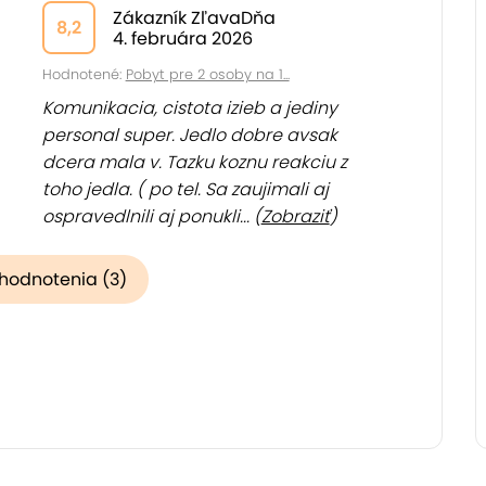
Zákazník ZľavaDňa
8,2
4. februára 2026
Hodnotené:
Pobyt pre 2 osoby na 1...
Komunikacia, cistota izieb a jediny
personal super. Jedlo dobre avsak
dcera mala v. Tazku koznu reakciu z
toho jedla. ( po tel. Sa zaujimali aj
ospravedlnili aj ponukli... (
Zobraziť
)
 hodnotenia (3)