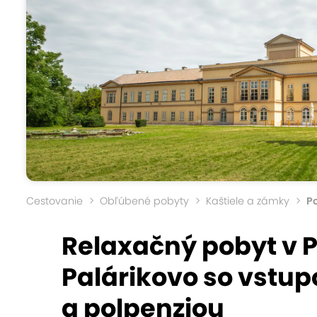
Cestovanie
Obľúbené pobyty
Kaštiele a zámky
Po
Relaxačný pobyt v P
Palárikovo so vstu
a polpenziou