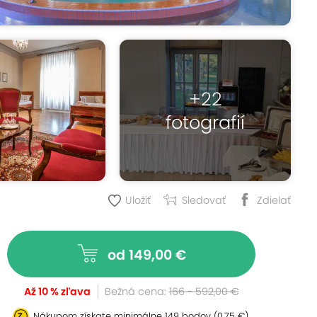
+22
fotografií
Uložiť
Sledovať
Zdielať
od 149,00 €
Až 10 % zľava
Bežná cena:
166 - 592,00 €
Nákupom získate minimálne
149 bodov
(0,75 €)