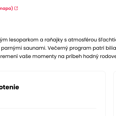
mapa)
chým lesoparkom a raňajky s atmosférou šľachti
u a parnými saunami. Večerný program patrí bil
o premení vaše momenty na príbeh hodný rodovej
otenie