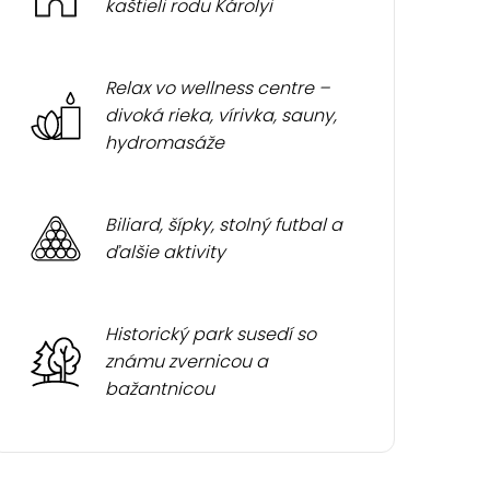
kaštieli rodu Károlyi
Relax vo wellness centre –
divoká rieka, vírivka, sauny,
hydromasáže
Biliard, šípky, stolný futbal a
ďalšie aktivity
Historický park susedí so
známu zvernicou a
bažantnicou