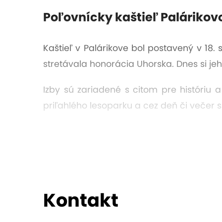
Poľovnícky kaštieľ Palárikov
Kaštieľ v Palárikove bol postavený v 18. 
stretávala honorácia Uhorska. Dnes si jeh
Izby sú zariadené s citom pre históriu
priľahlého lesoparku a cez deň či večer si
Okolie láka na romantické prechádzky me
oddychu môžu siahnuť po biliarde, šípkac
Kaštieľ Palárikovo je ideálny pre tých, kt
Kontakt