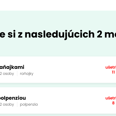
e si z nasledujúcich 2 m
 raňajkami
ušetr
11
2 osoby
raňajky
 polpenziou
ušetr
8
2 osoby
polpenzia