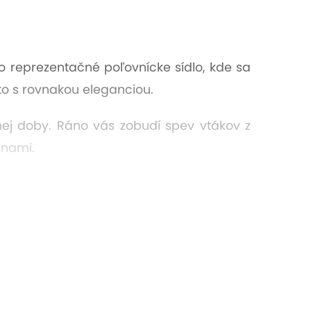
ako reprezentačné poľovnícke sídlo, kde sa
ato s rovnakou eleganciou.
nej doby. Ráno vás zobudí spev vtákov z
unami.
rovanie divej zveri. Milovníci aktívneho
prírody a pohodlie moderného relaxu.