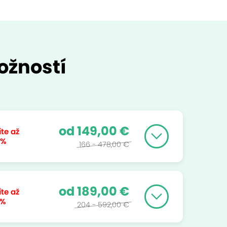
ožností
od 149,00 €
íte až
 %
166 - 478,00 €
od 189,00 €
íte až
 %
204 - 592,00 €