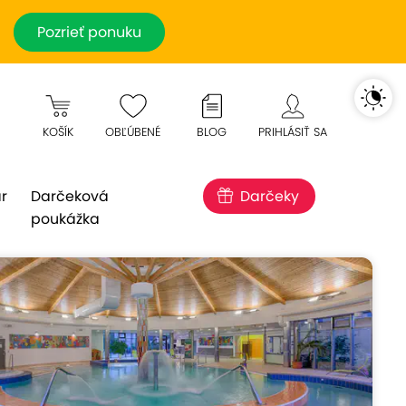
Pozrieť ponuku
KOŠÍK
OBĽÚBENÉ
BLOG
PRIHLÁSIŤ SA
r
Darčeková
Darčeky
poukážka