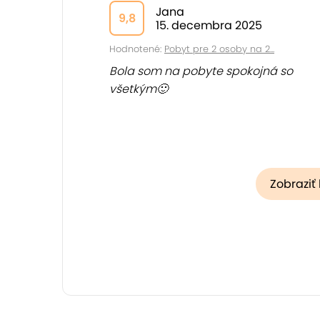
Jana
9,8
15. decembra 2025
Hodnotené:
Pobyt pre 2 osoby na 2...
Bola som na pobyte spokojná so
všetkým🙂
Zobraziť