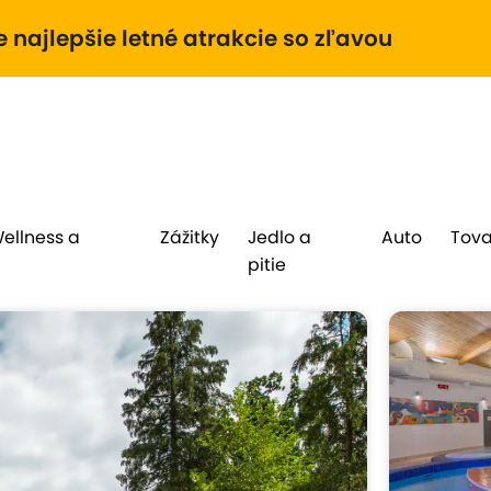
e najlepšie letné atrakcie so zľavou
Wellness a
Zážitky
Jedlo a
Auto
Tova
pitie