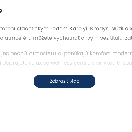
o
storočí šľachtickým rodom Károlyi. Kkedysi slúžil 
o atmosféru môžete vychutnať aj vy – bez titulu, z
 a jedinečnú atmosféru a ponúkajú komfort moder
 doprajete relax vo wellness centre s vírivkou či sa
dzi starými stromami, cyklotrasy, rybolov či pozo
Zobraziť viac
h alebo stolnom futbale.
orí chcú spojiť noblesu a romantiku histórie, pokoj 